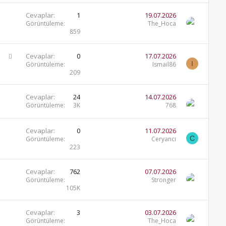
Cevaplar
1
19.07.2026
Görüntüleme
The_Hoca
859
S
Cevaplar
0
17.07.2026
I
o
Görüntüleme
Ismail86
209
r
u
Cevaplar
24
14.07.2026
Görüntüleme
3K
768
Cevaplar
0
11.07.2026
C
Görüntüleme
Ceryancı
223
Cevaplar
762
07.07.2026
Görüntüleme
Stronger
105K
Cevaplar
3
03.07.2026
Görüntüleme
The_Hoca