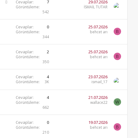
S
Cevaplar
7
29.07.2026
o
Görüntüleme
İSMAİL TUTAR
542
r
u
Cevaplar
0
25.07.2026
B
Görüntüleme
behcet arı
344
Cevaplar
2
25.07.2026
B
Görüntüleme
behcet arı
350
Cevaplar
4
23.07.2026
Görüntüleme
3K
ismail_17
Cevaplar
4
21.07.2026
W
Görüntüleme
wallace22
662
Cevaplar
0
19.07.2026
B
Görüntüleme
behcet arı
210