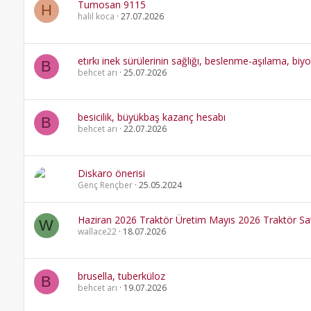
Tumosan 9115
H
halil koca
27.07.2026
etırkı inek sürülerinin sağlığı, beslenme-aşılama, biy
B
behcet arı
25.07.2026
besicilik, büyükbaş kazanç hesabı
B
behcet arı
22.07.2026
Diskaro önerisi
Genç Rençber
25.05.2024
Haziran 2026 Traktör Üretim Mayıs 2026 Traktör Sat
W
wallace22
18.07.2026
brusella, tuberküloz
B
behcet arı
19.07.2026