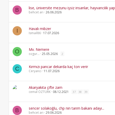
lise, üniversite mezunu işsiz insanlar, hayvancılık yapm
B
behcet arı
26.06.2026
Havalı mibzer
I
Ismail86
17.07.2026
Mv. Nemere
O
ozgur...
25.05.2026
2
Kırmızı pancar dekarda kaç ton verir
C
Ceryancı
11.07.2026
Akaryakıta çifte zam
cemal ÖZTÜRK
08.12.2021
37
38
39
sencer solakoğlu, chp nin tarım bakanı adayı...
B
behcet arı
29.06.2026