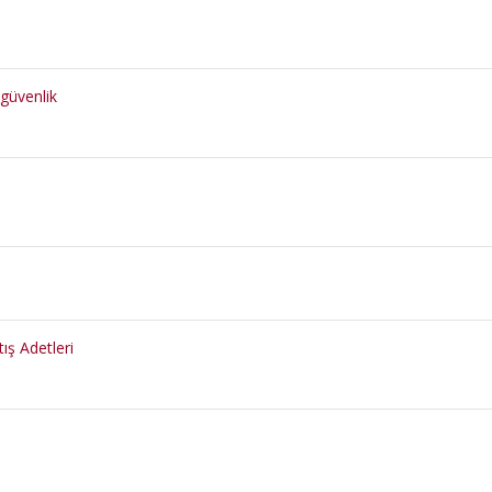
ogüvenlik
ış Adetleri