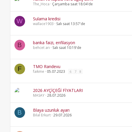
The_Hoca
Çarşamba saat 18:04'de
Sulama kredisi
W
wallace1903
Salı saat 13:57'de
banka faizi, enfilasyon
B
behcet arı
Salı saat 10:19'de
TMO Randevu
F
faikme
05.07.2023
6
7
8
2026 AYÇİÇEĞİ FİYATLARI
MASAY
28.07.2026
Blaya uzunluk ayarı
B
Bilal Erkurt
29.07.2026