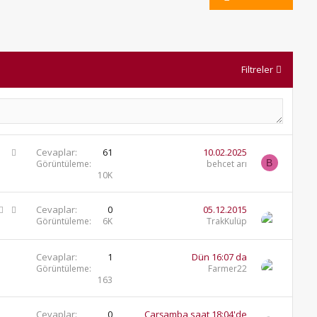
Filtreler
S
Cevaplar
61
10.02.2025
B
a
Görüntüleme
behcet arı
10K
b
i
t
K
S
Cevaplar
0
05.12.2015
i
a
Görüntüleme
6K
TrakKulüp
l
b
i
i
Cevaplar
1
Dün 16:07 da
t
t
Görüntüleme
Farmer22
l
163
i
Cevaplar
0
Çarşamba saat 18:04'de