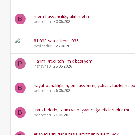
mera hayvancılığı, akif metin
B
behcet arı
30.06.2026
81.000 saate fendt 936
beyfendi01
25.06.2026
Tarım Kredi tahıl mix besi yemi
P
Plshsyn10
26.06.2026
hayat pahalılığının, enfilasyonun, yüksek faizlerin sebe
B
behcet arı
26.06.2026
transferlerin, tarım ve hayvancılığa etkileri olur mu...
B
behcet arı
26.06.2026
et fiyatlarını daha fazla artırmanın alemi yok...