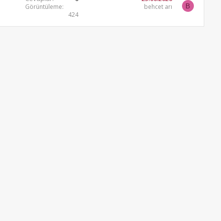
B
Görüntüleme
behcet arı
424