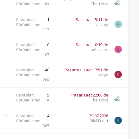
Görüntüleme
64
The_Hoca
Cevaplar
1
Salı saat 15:11'de
V
Görüntüleme
vasago
117
Cevaplar
0
Salı saat 10:19'de
B
Görüntüleme
behcet arı
107
Cevaplar
140
Pazartesi saat 17:51'de
K
Görüntüleme
karga
20K
Cevaplar
5
Pazar saat 22:00'de
Görüntüleme
1K
The_Hoca
S
Cevaplar
4
29.07.2026
B
o
Görüntüleme
Bilal Erkurt
305
r
u