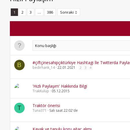
1
2
3
…
386
Sonraki
#çiftçinesahipçıktürkiye Hashtagi İle Twitterda Payl
B
bedirhank_14
22.01.2021
2
3
4
'Hızlı Paylaşım' Hakkında Bilgi
TrakKulüp
05.12.2015
Traktör önerisi
T
Tuna371
Salı saat 22:02'de
Kavak ve tapulu koru ağaç alımı