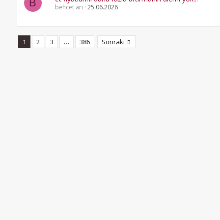
B
behcet arı
25.06.2026
1
2
3
…
386
Sonraki