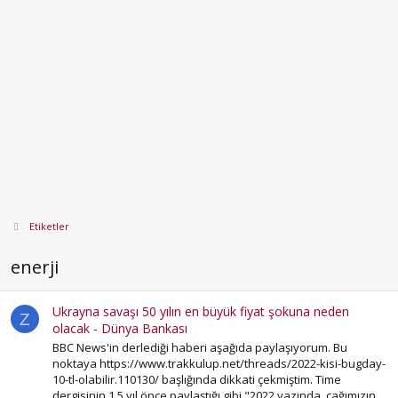
Etiketler
enerji
Ukrayna savaşı 50 yılın en büyük fiyat şokuna neden
Z
olacak - Dünya Bankası
BBC News'in derlediği haberi aşağıda paylaşıyorum. Bu
noktaya https://www.trakkulup.net/threads/2022-kisi-bugday-
10-tl-olabilir.110130/ başlığında dikkati çekmiştim. Time
dergisinin 1,5 yıl önce paylaştığı gibi "2022 yazında, çağımızın