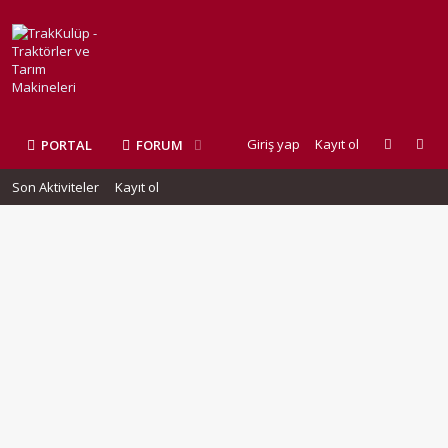
Giriş yap
Kayıt ol
PORTAL
FORUM
Son Aktiviteler
Kayıt ol