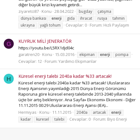
diğer büyük krizi kıyameti getirdi...
ziyaretci87
Konu
28.04.2022
bugday
çatışma
dünya bankası
enerji
gida
ihracat
rusya
tahmin
Cevaplar: 0
Forum:
Hızlı Paylaşım
ukrayna
yağlı tohum
KUYRUK MİLİ JENERATÖR
G
https://youtu.be/L5RX1djd04c
garatren20
Konu
15.03.2016
ekipman
enerji
pompa
Cevaplar: 12
Forum:
Yardımcı Ekipmanlar
Küresel enerji talebi 2040a kadar %33 artacak!
H
Küresel enerji talebi 2040a kadar %33 artacak! Uluslararası
Enerji Ajansının yayımladığı 2015 Dünya Enerji Görünümü
Raporuna göre küresel enerji talebinde 2013-2040 yıllarında
üçte bir artış bekleniyor. Ana Sayfa» Ekonomi» Ekonomi - Diğer
11.11.2015 00:29 Uluslararası Enerji Ajansı (IEA)...
Hermiyas
Konu
11.11.2015
2040a
artacak
enerji
Cevaplar: 0
Forum:
Biyo Enerji
kadar
kuresel
talebi