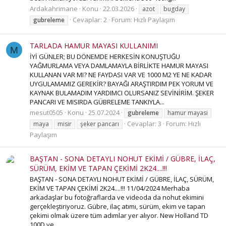
Ardakahrimane
Konu
22.03.2026
azot
bugday
Cevaplar: 2
Forum:
Hızlı Paylaşım
gubreleme
TARLADA HAMUR MAYASI KULLANIMI
M
İYİ GÜNLER; BU DÖNEMDE HERKESİN KONUŞTUĞU
YAĞMURLAMA VEYA DAMLAMAYLA BİRLİKTE HAMUR MAYASI
KULLANAN VAR MI? NE FAYDASI VAR VE 1000 M2 YE NE KADAR
UYGULAMAMIZ GEREKİR? BAYAĞI ARAŞTIRDIM PEK YORUM VE
KAYNAK BULAMADIM YARDIMCI OLURSANIZ SEVİNİRİM. ŞEKER
PANCARI VE MISIRDA GÜBRELEME TANKIYLA...
mesut0505
Konu
25.07.2024
gubreleme
hamur mayasi
Cevaplar: 3
Forum:
Hızlı
maya
misir
şeker pancarı
Paylaşım
BAŞTAN - SONA DETAYLI NOHUT EKİMİ / GÜBRE, İLAÇ,
SÜRÜM, EKİM VE TAPAN ÇEKİMİ 2K24....!!!
BAŞTAN - SONA DETAYLI NOHUT EKİMİ / GÜBRE, İLAÇ, SÜRÜM,
EKİM VE TAPAN ÇEKİMİ 2K24....!!! 11/04/2024 Merhaba
arkadaşlar bu fotoğraflarda ve videoda da nohut ekimini
gerçekleştiriyoruz. Gübre, ilaç atımı, sürüm, ekim ve tapan
çekimi olmak üzere tüm adımlar yer alıyor. New Holland TD
100D ve...