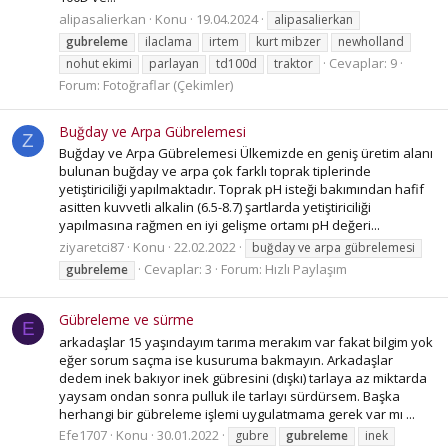
alipasalierkan
Konu
19.04.2024
alipasalierkan
gubreleme
ilaclama
irtem
kurt mibzer
newholland
Cevaplar: 9
nohut ekimi
parlayan
td100d
traktor
Forum:
Fotoğraflar (Çekimler)
Buğday ve Arpa Gübrelemesi
Z
Buğday ve Arpa Gübrelemesi Ülkemizde en geniş üretim alanı
bulunan buğday ve arpa çok farklı toprak tiplerinde
yetiştiriciliği yapılmaktadır. Toprak pH isteği bakımından hafif
asitten kuvvetli alkalin (6.5-8.7) şartlarda yetiştiriciliği
yapılmasına rağmen en iyi gelişme ortamı pH değeri...
ziyaretci87
Konu
22.02.2022
buğday ve arpa gübrelemesi
Cevaplar: 3
Forum:
Hızlı Paylaşım
gubreleme
Gübreleme ve sürme
E
arkadaşlar 15 yaşındayım tarıma merakım var fakat bilgim yok
eğer sorum saçma ise kusuruma bakmayın. Arkadaşlar
dedem inek bakıyor inek gübresini (dışkı) tarlaya az miktarda
yaysam ondan sonra pulluk ile tarlayı sürdürsem. Başka
herhangi bir gübreleme işlemi uygulatmama gerek var mı ...
Efe1707
Konu
30.01.2022
gubre
gubreleme
inek