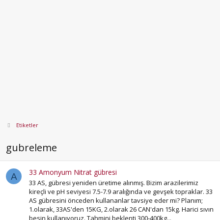
Etiketler
gubreleme
33 Amonyum Nitrat gübresi
A
33 AS, gübresi yeniden üretime alınmış. Bizim arazilerimiz
kireçli ve pH seviyesi 7.5-7.9 aralığında ve gevşek topraklar. 33
AS gübresini önceden kullananlar tavsiye eder mi? Planım;
1.olarak, 33AS'den 15KG, 2.olarak 26 CAN'dan 15kg. Harici sıvın
besin kullanıyoruz. Tahmini beklenti 300-400kg...