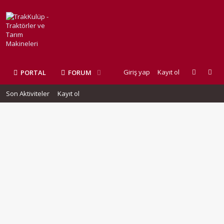
Giriş yap
Kayıt ol
PORTAL
FORUM
Son Aktiviteler
Kayıt ol