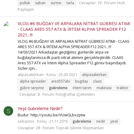
Cevaplar: 19
Forum:
Hızlı
pulluk
saban
surme
tarla
Paylaşım
VLOG #6 BUĞDAY VE ARPALARA NİTRAT GÜBRESİ ATIMI
- CLAAS ARES 557 ATX & İRTEM ALPHA SPREADER F12
2021...!!!
VLOG #6 BUĞDAY VE ARPALARA NİTRAT GÜBRESİ ATIMI - CLAAS
ARES 557 ATX & İRTEM ALPHA SPREADER F12 2021...!!!
14/03/2021 Arkadaşlar geçtiğimiz günlerde arpa ve
buğdaylarımıza ilk parti nitrat atımını gerçekleştirdik. CLAAS
Ares 557 ATX ve İrtem Alpha Spreader F12 görev başındaydı.
Sizler için...
alipasalierkan
Konu
25.03.2021
aliipasalierkan
alpha spreader
ares557atx
bugday
claas
gübre serpme
gubreleme
irtem tarım
makinasi
traktor
Cevaplar: 8
Forum:
Fotoğraflar (Çekimler)
Yeşil Gubreleme Nedir?
S
Budur: http://youtu.be/VUwGLbxzptw
sebazios
Konu
21.11.2015
gubreleme
nedir
yesil
Cevaplar: 28
Forum:
Toprak İşleme Ekipmanları