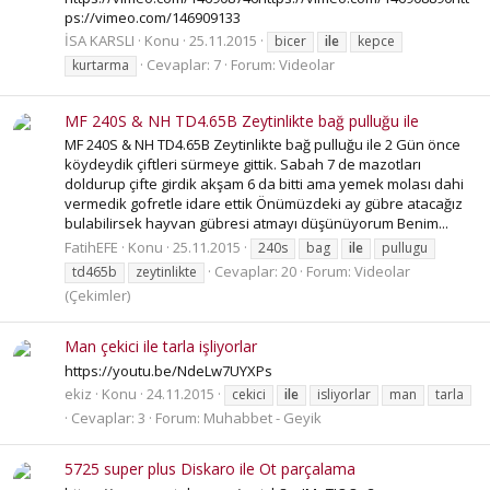
ps://vimeo.com/146909133
İSA KARSLI
Konu
25.11.2015
bicer
ile
kepce
Cevaplar: 7
Forum:
Videolar
kurtarma
MF 240S & NH TD4.65B Zeytinlikte bağ pulluğu ile
MF 240S & NH TD4.65B Zeytinlikte bağ pulluğu ile 2 Gün önce
köydeydik çiftleri sürmeye gittik. Sabah 7 de mazotları
doldurup çifte girdik akşam 6 da bitti ama yemek molası dahi
vermedik gofretle idare ettik Önümüzdeki ay gübre atacağız
bulabilirsek hayvan gübresi atmayı düşünüyorum Benim...
FatihEFE
Konu
25.11.2015
240s
bag
ile
pullugu
Cevaplar: 20
Forum:
Videolar
td465b
zeytinlikte
(Çekimler)
Man çekici ile tarla işliyorlar
https://youtu.be/NdeLw7UYXPs
ekiz
Konu
24.11.2015
cekici
ile
isliyorlar
man
tarla
Cevaplar: 3
Forum:
Muhabbet - Geyik
5725 super plus Diskaro ile Ot parçalama