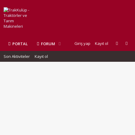
Giriş yap
Kayıt ol
PORTAL
FORUM
Son Aktiviteler
Kayıt ol