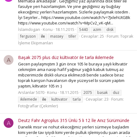
Merhaba arkadaşlar . Geçtiğimiz yaz aylarında disk tiller ile
fasulye yeri hazırlamıştım. Ve yine geçtiğimiz ay buğday
ekeceğimiz yerleri hazırlamıştım. Sizlerle paylaşmak istedim .
İyi Seyirler... https://www.youtube.com/watch?v=7JxlehUtGBk
https://www.youtube.com/watch?v=MpCv2_vK-qM...
İslamdogan
Konu
18.11.2015
5440
azim
disk
Cevaplar: 25
Forum:
Toprak
ferguson
ile
massey
tiller
İşleme Ekipmanları
Başak 2075 plus düz kültivatör ile tarla ikilemede
A
Gecen paylaşmıştım 3 gün önce 105 le buraya yaylı kiltvatör
cekmiştim ama nasip hafif yağmur yağdı kabuk tutmuş az
mibzerimizde diskli olunca ekilmezdi bende sadece biraz
toprak karışsın havalansın diye yüzeysel bi sürüm yaptım
yaptım, kiltvatör 105 in :)
Arslanlar 5070
Konu
18.11.2015
2075
basak
duz
Cevaplar: 23
Forum:
ikilemede
ile
kultivator
tarla
Fotoğraflar (Çekimler)
Deutz Fahr Agroplus 315 Ünlü 5 li 12 İle Anız Sürümünde
A
Danelik mısır ve nohut ekeceğimiz yerleri sürmeye başladım
kimi yerde tav iyiydi kimi yerde pulluk işlemiyodu şuan arada