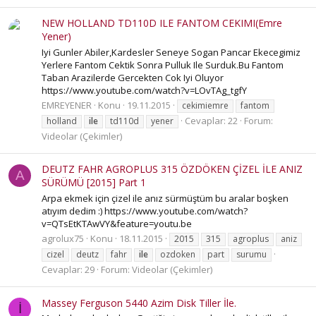
NEW HOLLAND TD110D ILE FANTOM CEKIMI(Emre
Yener)
Iyi Gunler Abiler,Kardesler Seneye Sogan Pancar Ekecegimiz
Yerlere Fantom Cektik Sonra Pulluk Ile Surduk.Bu Fantom
Taban Arazilerde Gercekten Cok Iyi Oluyor
https://www.youtube.com/watch?v=LOvTAg_tgfY
EMREYENER
Konu
19.11.2015
cekimiemre
fantom
Cevaplar: 22
Forum:
holland
ile
td110d
yener
Videolar (Çekimler)
DEUTZ FAHR AGROPLUS 315 ÖZDÖKEN ÇİZEL İLE ANIZ
A
SÜRÜMÜ [2015] Part 1
Arpa ekmek için çizel ile anız sürmüştüm bu aralar boşken
atıyım dedim :) https://www.youtube.com/watch?
v=QTsEtKTAwVY&feature=youtu.be
agrolux75
Konu
18.11.2015
2015
315
agroplus
aniz
cizel
deutz
fahr
ile
ozdoken
part
surumu
Cevaplar: 29
Forum:
Videolar (Çekimler)
Massey Ferguson 5440 Azim Disk Tiller İle.
İ