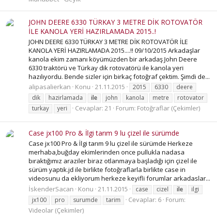
JOHN DEERE 6330 TÜRKAY 3 METRE DİK ROTOVATÖR
İLE KANOLA YERİ HAZIRLAMADA 2015..!
JOHN DEERE 6330 TÜRKAY 3 METRE DİK ROTOVATÖR İLE
KANOLA YERİ HAZIRLAMADA 2015....!! 09/10/2015 Arkadaşlar
kanola ekim zamanı köyümüzden bir arkadaş John Deere
6330 traktörü ve Türkay dik rotovatörü ile kanola yeri
hazılıyordu. Bende sizler için birkaç fotoğraf çektim. Şimdi de...
alipasalierkan
Konu
21.11.2015
2015
6330
deere
dik
hazirlamada
ile
john
kanola
metre
rotovator
Cevaplar: 21
Forum:
Fotoğraflar (Çekimler)
turkay
yeri
Case jx100 Pro & İlgi tarım 9 lu çizel ile sürümde
Case jx100 Pro & İlgi tarım 9 lu çizel ile sürümde Herkeze
merhaba,buğday ekimlerinden once pullukla nadasa
bıraktığımız araziler biraz otlanmaya başladığı için çizel ile
sürüm yaptık.jd ile birlikte fotoğraflarla birlikte case in
videosunu da ekliyorum herkeze keyifli forumlar arkadaslar...
İskenderSacan
Konu
21.11.2015
case
cizel
ile
ilgi
Cevaplar: 6
Forum:
jx100
pro
surumde
tarim
Videolar (Çekimler)