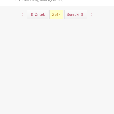
First
Son
Önceki
2 of 4
Sonraki