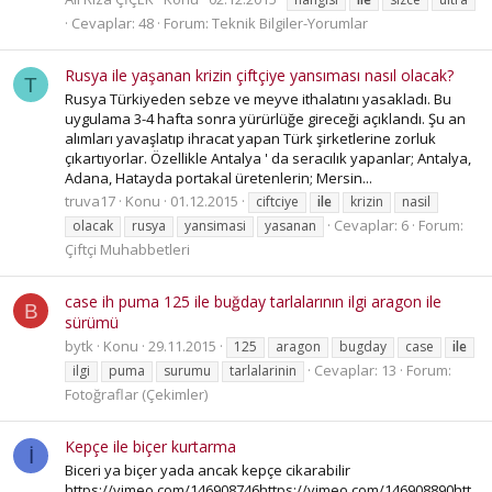
Cevaplar: 48
Forum:
Teknik Bilgiler-Yorumlar
Rusya ile yaşanan krizin çiftçiye yansıması nasıl olacak?
T
Rusya Türkiyeden sebze ve meyve ithalatını yasakladı. Bu
uygulama 3-4 hafta sonra yürürlüğe gireceği açıklandı. Şu an
alımları yavaşlatıp ihracat yapan Türk şirketlerine zorluk
çıkartıyorlar. Özellikle Antalya ' da seracılık yapanlar; Antalya,
Adana, Hatayda portakal üretenlerin; Mersin...
truva17
Konu
01.12.2015
ciftciye
ile
krizin
nasil
Cevaplar: 6
Forum:
olacak
rusya
yansimasi
yasanan
Çiftçi Muhabbetleri
case ih puma 125 ile buğday tarlalarının ilgi aragon ile
B
sürümü
bytk
Konu
29.11.2015
125
aragon
bugday
case
ile
Cevaplar: 13
Forum:
ilgi
puma
surumu
tarlalarinin
Fotoğraflar (Çekimler)
Kepçe ile biçer kurtarma
İ
Biceri ya biçer yada ancak kepçe cikarabilir
https://vimeo.com/146908746https://vimeo.com/146908890htt