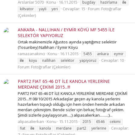
Arslanlar 5070
Konu
16.11.2015
bugday
hazirlama
ile
Cevaplar: 15
Forum:
Fotoğraflar
kiltvator
yayli
yeri
(Çekimler)
ANKARA - NALLIHAN / EYMİR KÖYÜ MF 5455 İLE
SELEKTÖR YAPIYORUZ
Ortak makinemizle Ağustos ayında yaptığımız selektör
(Tosunbey) Nallıhan / Eymir Köyü
ramazanakinci
Konu
16.11.2015
5455
ankara
eymir
Cevaplar: 10
ile
koyu
nallihan
selektor
yapiyoruz
Forum:
Fotoğraflar (Çekimler)
PART2 FIAT 65-46 DT İLE KANOLA YERLERİNE
MERDANE ÇEKİMİ 2015...!!!
PART2 FIAT 65-46 DT İLE KANOLA YERLERİNE MERDANE ÇEKİMİ
2015...!!! 08/10/2015 Arkadaşlar geçen ay kanola yerlerini
hazırlarken topaçlı olduğu için hem önden hemde arkadan
merdan çekmiştim. Bende sizler için birkaç fotoğraf çektim.
Şimdi sizlerle paylaşıyorum....;) alipasalierkan.........;)...
alipasalierkan
Konu
15.11.2015
2015
6546
cekimi
Cevaplar:
fiat
ile
kanola
merdane
part2
yerlerine
7
Forum:
Fotoğraflar (Çekimler)