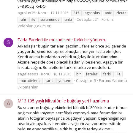
verdim yağmur bekliyorum https://www.youtube.com/watch?
v=8l9Qcq_KvDQ
agrolux75
Konu
17.11.2015
315
agroplus
aniz
deutz
Cevaplar: 21
Forum:
fahr
ile
surumunde
unlu
Videolar (Çekimler)
Tarla Fareleri ile mücadelede farklı bir yöntem.
S
Arkadaşlar bugün tarlaları gezdim... fareler önce 3-5 galeride
yaşıyordu, şimdi ise aşiret olmuşlar, her yeri istila etmişler.
Kendi adıma bunlardan zehirli buğday ile kurtulamadım.
Aksine hepside obez olacak kadar iyi beslendi. Aşağıya bir
link atacağım. Bu aletlerin farklı marka ve modelleri...
sagalassos
Konu
16.11.2015
bir
fareleri
farkli
ile
Cevaplar: 5
Forum:
Yardımcı
mucadelede
tarla
yontem
Ekipmanlar
Mf 3.105 yaylı kiltvatör ile buğday yeri hazırlama
A
Bu sezonun buğday ekimlerini bitirdik bi 800 kilo kadar tohum
acığımız oldu niyetim sertifikalı cemreydi ama forumdan bi
abinin fotoğraf paylaşınca buğdayın yapısını beğendiğim için
avario almaya karar verdim araştırım zar zor universitede
buldum anac sertifikalı aldık bu günde tarlayı ekime...