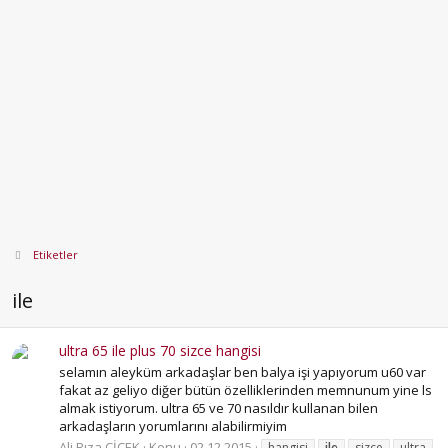
Etiketler
ile
ultra 65 ile plus 70 sizce hangisi
selamın aleyküm arkadaşlar ben balya işi yapıyorum u60 var
fakat az geliyo diğer bütün özelliklerinden memnunum yine ls
almak istiyorum. ultra 65 ve 70 nasıldır kullanan bilen
arkadaşların yorumlarını alabilirmiyim
Ali Rıza ÇİÇEK
Konu
02.12.2015
hangisi
ile
sizce
ultra