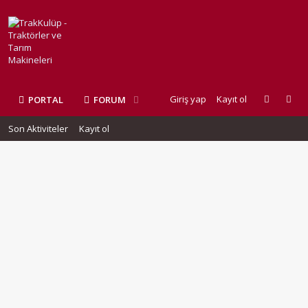
Giriş yap
Kayıt ol
PORTAL
FORUM
Son Aktiviteler
Kayıt ol