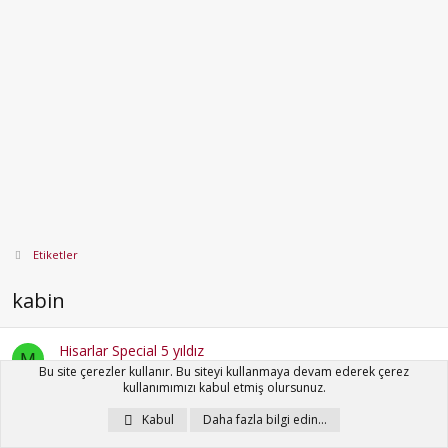
Etiketler
kabin
Hisarlar Special 5 yıldız
M
Herkese merhaba hayırlı akşamlar. Saygıdeğer arkadaşlar
Bu site çerezler kullanır. Bu siteyi kullanmaya devam ederek çerez
kullanımımızı kabul etmiş olursunuz.
3050 Phantom traktörüm için hisarlar 2001 marka kabin aldım
sormak için biraz geç kaldım ama bu kabinin traktörüme
Kabul
Daha fazla bilgi edin…
uymama ihtimali varmıştır acaba yoksa her traktöre
uyumlumudur. Şimdiden teşekkür ederim