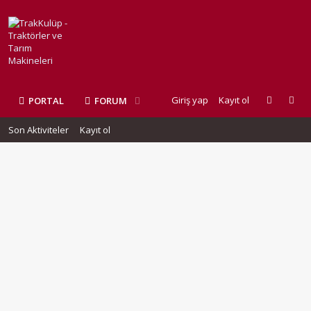
Giriş yap
Kayıt ol
PORTAL
FORUM
Son Aktiviteler
Kayıt ol