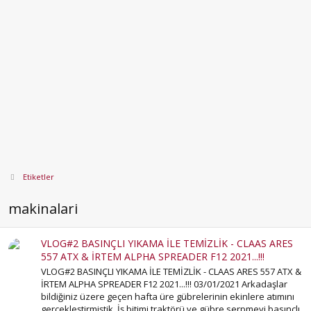
Etiketler
makinalari
VLOG#2 BASINÇLI YIKAMA İLE TEMİZLİK - CLAAS ARES
557 ATX & İRTEM ALPHA SPREADER F12 2021...!!!
VLOG#2 BASINÇLI YIKAMA İLE TEMİZLİK - CLAAS ARES 557 ATX &
İRTEM ALPHA SPREADER F12 2021...!!! 03/01/2021 Arkadaşlar
bildiğiniz üzere geçen hafta üre gübrelerinin ekinlere atımını
gerçekleştirmiştik. İş bitimi traktörü ve gübre serpmeyi basınçlı