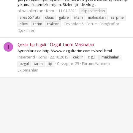
yıkama ile temizlemiştim. Sizler için de vlog...
alipasalierkan
Konu
11.01.2021
alipasalierkan
ares 557 atx
claas
gubre
irtem
makinalari
serpme
Cevaplar: 5
Forum:
Fotoğraflar
silivri
tarim
traktor
(Çekimler)
Çekilir tip Ciguli - Özgül Tarım Makinaları
I
Ayrıntılar >>> http://www.ozgultarim.com.tr/ozel.html
insertend
Konu
22.10.2015
cekilir
ciguli
makinalari
Cevaplar: 25
Forum:
Yardımcı
ozgul
tarim
tip
Ekipmanlar