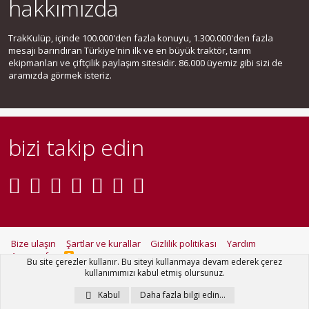
hakkımızda
TrakKulüp, içinde 100.000'den fazla konuyu, 1.300.000'den fazla
mesajı barındıran Türkiye'nin ilk ve en büyük traktör, tarım
ekipmanları ve çiftçilik paylaşım sitesidir. 86.000 üyemiz gibi sizi de
aramızda görmek isteriz.
bizi takip edin
Bize ulaşın
Şartlar ve kurallar
Gizlilik politikası
Yardım
Ana sayfa
R
Bu site çerezler kullanır. Bu siteyi kullanmaya devam ederek çerez
S
kullanımımızı kabul etmiş olursunuz.
S
®
Community platform by XenForo
© 2010-2021 XenForo Ltd.
Kabul
Daha fazla bilgi edin…
Metro Theme for XenForo by
PixelGoose Studio