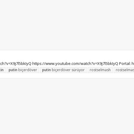
ch?v=X9j7l5bkIyQ https://www.youtube.com/watch?v=X9j7l5bkIyQ Portal: http
tin
putin
biçerdöver
putin
biçerdöver sürüyor
rostselmash
rostselmas