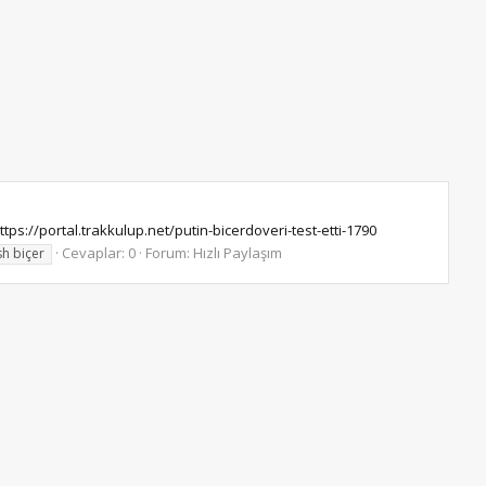
s://portal.trakkulup.net/putin-bicerdoveri-test-etti-1790
Cevaplar: 0
Forum:
Hızlı Paylaşım
h biçer