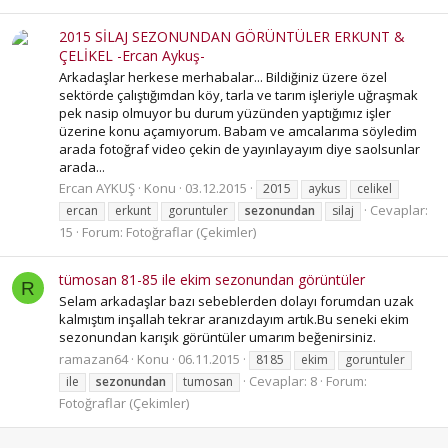
2015 SİLAJ SEZONUNDAN GÖRÜNTÜLER ERKUNT &
ÇELİKEL -Ercan Aykuş-
Arkadaşlar herkese merhabalar... Bildiğiniz üzere özel
sektörde çalıştığımdan köy, tarla ve tarım işleriyle uğraşmak
pek nasip olmuyor bu durum yüzünden yaptığımız işler
üzerine konu açamıyorum. Babam ve amcalarıma söyledim
arada fotoğraf video çekin de yayınlayayım diye saolsunlar
arada...
Ercan AYKUŞ
Konu
03.12.2015
2015
aykus
celikel
Cevaplar:
ercan
erkunt
goruntuler
sezonundan
silaj
15
Forum:
Fotoğraflar (Çekimler)
tümosan 81-85 ile ekim sezonundan görüntüler
R
Selam arkadaşlar bazı sebeblerden dolayı forumdan uzak
kalmıştım inşallah tekrar aranızdayım artık.Bu seneki ekim
sezonundan karışık görüntüler umarım beğenirsiniz.
ramazan64
Konu
06.11.2015
8185
ekim
goruntuler
Cevaplar: 8
Forum:
ile
sezonundan
tumosan
Fotoğraflar (Çekimler)