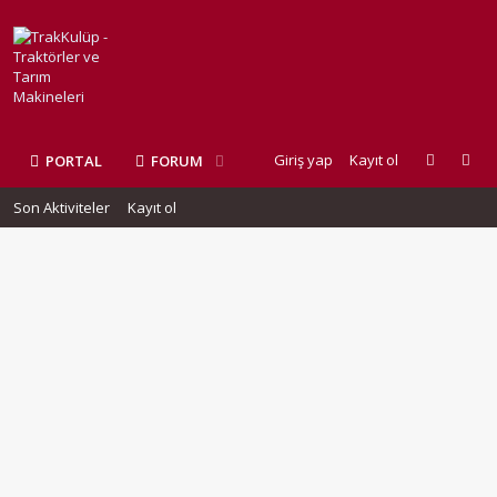
Giriş yap
Kayıt ol
PORTAL
FORUM
Son Aktiviteler
Kayıt ol