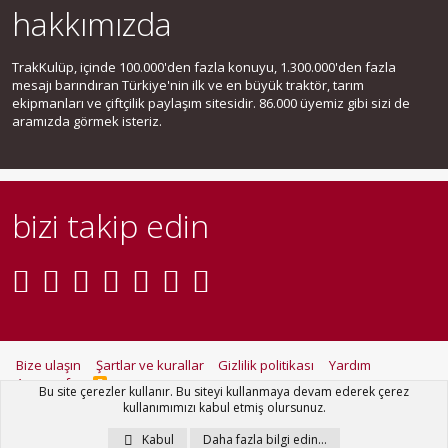
hakkımızda
TrakKulüp, içinde 100.000'den fazla konuyu, 1.300.000'den fazla
mesajı barındıran Türkiye'nin ilk ve en büyük traktör, tarım
ekipmanları ve çiftçilik paylaşım sitesidir. 86.000 üyemiz gibi sizi de
aramızda görmek isteriz.
bizi takip edin
Bize ulaşın
Şartlar ve kurallar
Gizlilik politikası
Yardım
Ana sayfa
R
Bu site çerezler kullanır. Bu siteyi kullanmaya devam ederek çerez
S
kullanımımızı kabul etmiş olursunuz.
S
®
Community platform by XenForo
© 2010-2021 XenForo Ltd.
Kabul
Daha fazla bilgi edin…
Metro Theme for XenForo by
PixelGoose Studio