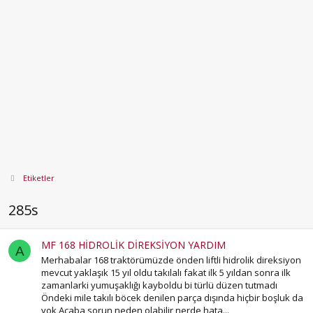
Etiketler
285s
MF 168 HİDROLİK DİREKSİYON YARDIM
A
Merhabalar 168 traktörümüzde önden liftli hidrolik direksiyon
mevcut yaklaşık 15 yıl oldu takılalı fakat ilk 5 yıldan sonra ilk
zamanlarki yumuşaklığı kayboldu bi türlü düzen tutmadı
Öndeki mile takılı böcek denilen parça dışında hiçbir boşluk da
yok Acaba sorun neden olabilir nerde hata...