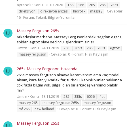
ayrancılı
Konu
20.03.2020
168
188
265
285
285s
Cevaplar:
direksiyon
direksiyon arızası
hidrolik
massey
16
Forum:
Teknik Bilgiler-Yorumlar
Massey Ferguson 265s
U
Arkadaşlar merhaba. Massey Fergusonlardaki sağdan egzoz,
soldan egzoz olayı nedir? Bilgilendirirmisiniz!!
Umtrn
Konu
24.11.2019
265
265s
285
285s
egzoz
Cevaplar: 0
Forum:
Hızlı Paylaşım
massey ferguson
265s Massey Fergoson Hakkında
U
265s massey ferguson almaya karar verdim ama kaç model
alsam, kare far, yuvarlak far, turbolu, kabinli bunlar hakkında
çok fazla bilgim yok. Bilgisi olan bir arkadaş yardımcı olabilir
mi??
Umtrn
Konu
18.11.2019
285
285s
6056
fiat
massey 265
massey fergoaun 265s
massey ferguson
Cevaplar: 0
Forum:
Hızlı Paylaşım
mf 265
new holland
Massey Ferguson 265s
U