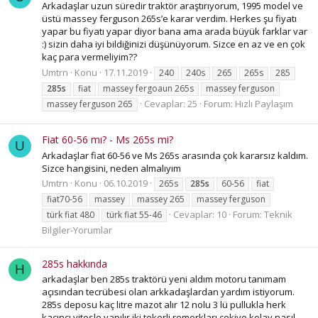
Arkadaşlar uzun süredir traktör araştırıyorum, 1995 model ve
üstü massey ferguson 265s’e karar verdim. Herkes şu fiyatı
yapar bu fiyatı yapar diyor bana ama arada büyük farklar var
:) sizin daha iyi bildiğinizi düşünüyorum. Sizce en az ve en çok
kaç para vermeliyim??
Umtrn
Konu
17.11.2019
240
240s
265
265s
285
285s
fiat
massey fergoaun 265s
massey ferguson
Cevaplar: 25
Forum:
Hızlı Paylaşım
massey ferguson 265
Fiat 60-56 mı? - Ms 265s mi?
U
Arkadaşlar fiat 60-56 ve Ms 265s arasında çok kararsız kaldım.
Sizce hangisini, neden almalıyım
Umtrn
Konu
06.10.2019
265s
285s
60-56
fiat
fiat70-56
massey
massey 265
massey ferguson
Cevaplar: 10
Forum:
Teknik
türk fiat 480
türk fiat 55-46
Bilgiler-Yorumlar
285s hakkında
H
arkadaşlar ben 285s traktörü yeni aldım motoru tanımam
açısından tecrübesi olan arkkadaşlardan yardım istiyorum.
285s deposu kaç litre mazot alır 12 nolu 3 lü pullukla herk
kaçıncı vitesle yapılır iki tekerli romorkları çekiye kolay nasıl