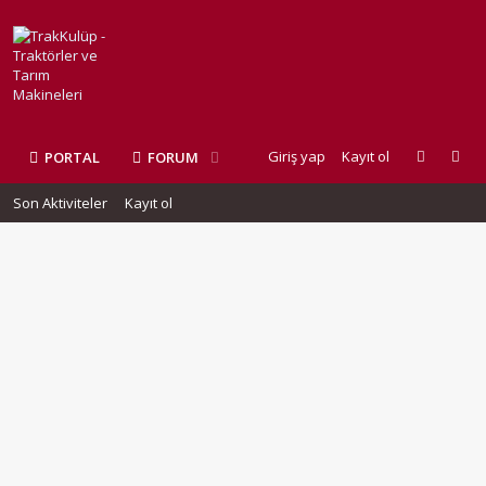
Giriş yap
Kayıt ol
PORTAL
FORUM
Son Aktiviteler
Kayıt ol