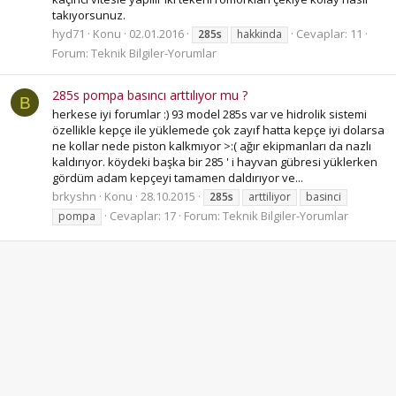
takıyorsunuz.
hyd71
Konu
02.01.2016
Cevaplar: 11
285s
hakkinda
Forum:
Teknik Bilgiler-Yorumlar
285s pompa basıncı arttılıyor mu ?
B
herkese iyi forumlar :) 93 model 285s var ve hidrolik sistemi
özellikle kepçe ile yüklemede çok zayıf hatta kepçe iyi dolarsa
ne kollar nede piston kalkmıyor >:( ağır ekipmanları da nazlı
kaldırıyor. köydeki başka bir 285 ' i hayvan gübresi yüklerken
gördüm adam kepçeyi tamamen daldırıyor ve...
brkyshn
Konu
28.10.2015
285s
arttiliyor
basinci
Cevaplar: 17
Forum:
Teknik Bilgiler-Yorumlar
pompa