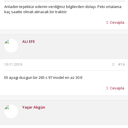
Anladım teşekkür ederim verdiğiniz bilgilerden dolayı. Peki ortalama
kaç saatte olmalı alınacak bir traktör
Cevapla
ALI EFE
19.11.2019
#14
Eli ayagi duzgun bir 265 s 97 model en az 30 tl
Cevapla
Yaşar Akgün