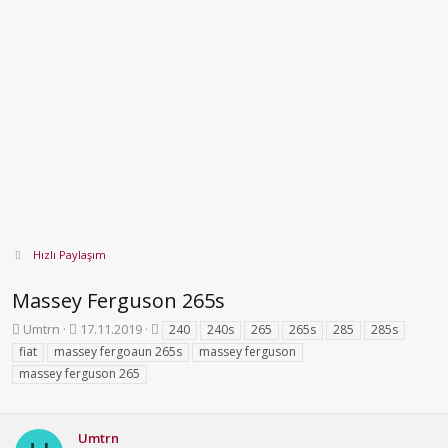
Hızlı Paylaşım
Massey Ferguson 265s
K
B
E
Umtrn
17.11.2019
240
240s
265
265s
285
285s
o
a
t
fiat
massey fergoaun 265s
massey ferguson
n
ş
i
massey ferguson 265
b
l
k
u
a
e
y
n
t
u
g
l
Umtrn