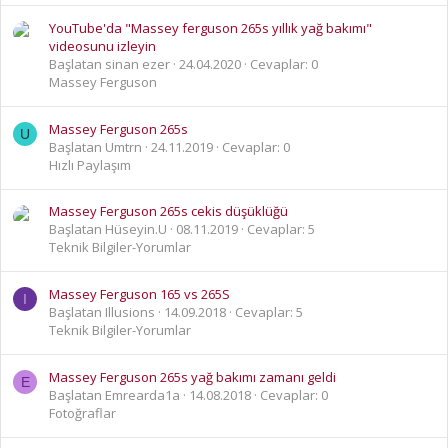
YouTube'da "Massey ferguson 265s yıllık yağ bakımı"
videosunu izleyin
Başlatan sinan ezer
24.04.2020
Cevaplar: 0
Massey Ferguson
Massey Ferguson 265s
U
Başlatan Umtrn
24.11.2019
Cevaplar: 0
Hızlı Paylaşım
Massey Ferguson 265s cekis düşüklüğü
Başlatan Hüseyin.U
08.11.2019
Cevaplar: 5
Teknik Bilgiler-Yorumlar
Massey Ferguson 165 vs 265S
I
Başlatan Illusions
14.09.2018
Cevaplar: 5
Teknik Bilgiler-Yorumlar
Massey Ferguson 265s yağ bakımı zamanı geldi
E
Başlatan Emrearda1a
14.08.2018
Cevaplar: 0
Fotoğraflar