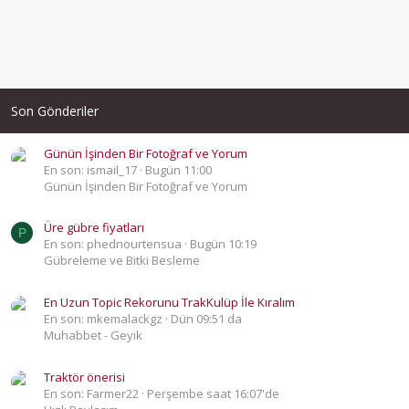
Son Gönderiler
Günün İşinden Bir Fotoğraf ve Yorum
En son: ismail_17
Bugün 11:00
Günün İşinden Bir Fotoğraf ve Yorum
Üre gübre fiyatları
P
En son: phednourtensua
Bugün 10:19
Gübreleme ve Bitki Besleme
En Uzun Topic Rekorunu TrakKulüp İle Kıralım
En son: mkemalackgz
Dün 09:51 da
Muhabbet - Geyik
Traktör önerisi
En son: Farmer22
Perşembe saat 16:07'de