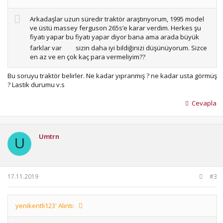
Arkadaşlar uzun süredir traktör araştırıyorum, 1995 model
ve üstü massey ferguson 265s’e karar verdim. Herkes şu
fiyatı yapar bu fiyatı yapar diyor bana ama arada büyük
farklar var
sizin daha iyi bildiğinizi düşünüyorum. Sizce
en az ve en çok kaç para vermeliyim??
Bu soruyu traktör belirler. Ne kadar yıpranmış ? ne kadar usta görmüş
? Lastik durumu v.s
Cevapla
Umtrn
U
17.11.2019
#3
yenikentli123' Alıntı: