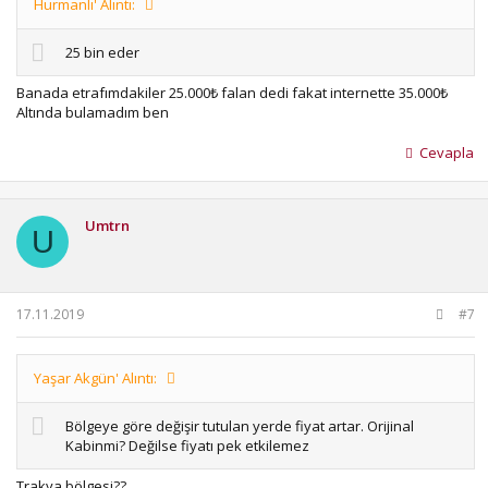
Hurmanlı' Alıntı:
25 bin eder
Banada etrafımdakiler 25.000₺ falan dedi fakat internette 35.000₺
Altında bulamadım ben
Cevapla
Umtrn
U
17.11.2019
#7
Yaşar Akgün' Alıntı:
Bölgeye göre değişir tutulan yerde fiyat artar. Orijinal
Kabinmi? Değilse fiyatı pek etkilemez
Trakya bölgesi??