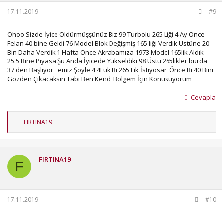
17.11.2019
#9
Ohoo Sizde İyice Öldürmüşşünüz Biz 99 Turbolu 265 Liği 4 Ay Önce
Felan 40 bine Geldi 76 Model Blok Değişmiş 165'liği Verdik Üstüne 20
Bin Daha Verdik 1 Hafta Önce Akrabamıza 1973 Model 165lik Aldık
25.5 Bine Piyasa Şu Anda İyicede Yükseldiki 98 Üstü 265likler burda
37'den Başlıyor Temiz Şöyle 4 4Lük Bi 265 Lik İstiyosan Önce Bi 40 Bini
Gözden Çıkacaksın Tabi Ben Kendi Bölgem İçin Konusuyorum
Cevapla
T
FIRTINA19
e
p
k
i
FIRTINA19
l
F
e
r
:
17.11.2019
#10