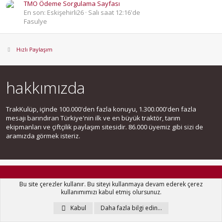
TMO Ödeme Sorgulama Sayfası
En son: Eskişehirli26
Salı saat 12:16'de
Fasulye
Hızlı Paylaşım
hakkımızda
TrakKulüp, içinde 100.000'den fazla konuyu, 1.300.000'den fazla
mesajı barındıran Türkiye'nin ilk ve en büyük traktör, tarım
ekipmanları ve çiftçilik paylaşım sitesidir. 86.000 üyemiz gibi sizi de
aramızda görmek isteriz.
bizi takip edin
Bu site çerezler kullanır. Bu siteyi kullanmaya devam ederek çerez
kullanımımızı kabul etmiş olursunuz.
Kabul
Daha fazla bilgi edin…