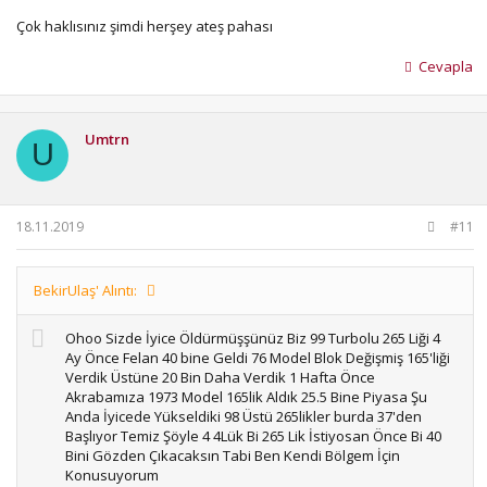
Çok haklısınız şimdi herşey ateş pahası
Cevapla
Umtrn
U
18.11.2019
#11
BekirUlaş' Alıntı:
Ohoo Sizde İyice Öldürmüşşünüz Biz 99 Turbolu 265 Liği 4
Ay Önce Felan 40 bine Geldi 76 Model Blok Değişmiş 165'liği
Verdik Üstüne 20 Bin Daha Verdik 1 Hafta Önce
Akrabamıza 1973 Model 165lik Aldık 25.5 Bine Piyasa Şu
Anda İyicede Yükseldiki 98 Üstü 265likler burda 37'den
Başlıyor Temiz Şöyle 4 4Lük Bi 265 Lik İstiyosan Önce Bi 40
Bini Gözden Çıkacaksın Tabi Ben Kendi Bölgem İçin
Konusuyorum