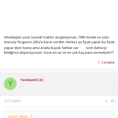
Arkadaşlar uzun süredir traktör araştırıyorum, 1995 model ve üstü
massey ferguson 265s’e karar verdim. Herkes şu fiyatı yapar bu fiyatı
yapar diyor bana ama arada büyük farklar var
sizin daha iyi
bildiğinizi düşünüyorum. Sizce en az ve en çok kaç para vermeliyim??
Cevapla
Yenikentli123
Y
17.11.2019
#2
Umtrn' Alıntı: