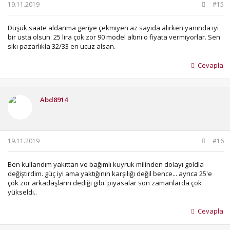
19.11.2019
#15
Düşük saate aldanma geriye çekmiyen az sayıda alırken yanında iyi
bir usta olsun. 25 lira çok zor 90 model altını o fiyata vermiyorlar. Sen
sıkı pazarlıkla 32/33 en ucuz alsan.
Cevapla
Abd8914
19.11.2019
#16
Ben kullandım yakıttan ve bağımlı kuyruk milinden dolayı goldla
değiştirdim. güç iyi ama yaktığının karşılığı değil bence... ayrıca 25'e
çok zor arkadaşların dediği gibi. piyasalar son zamanlarda çok
yükseldi..
Cevapla