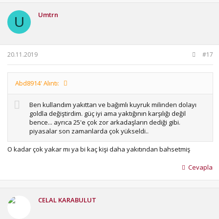
Umtrn
U
20.11.2019
#17
Abd8914' Alıntı:
Ben kullandım yakıttan ve bağımlı kuyruk milinden dolayı
goldla değiştirdim. güç iyi ama yaktığının karşılığı değil
bence... ayrıca 25'e çok zor arkadaşların dediği gibi.
piyasalar son zamanlarda çok yükseldi..
O kadar çok yakar mı ya bi kaç kişi daha yakıtından bahsetmiş
Cevapla
CELAL KARABULUT