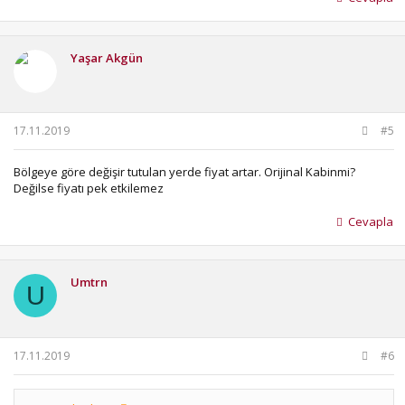
Yaşar Akgün
17.11.2019
#5
Bölgeye göre değişir tutulan yerde fiyat artar. Orijinal Kabinmi?
Değilse fiyatı pek etkilemez
Cevapla
Umtrn
U
17.11.2019
#6