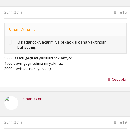
20.11.2019
#18
Umtrn' Alıntı:
O kadar çok yakar mı ya bi kaç kişi daha yakıtından
bahsetmiş
8.000 saatti geçti mi yakıtları çok artıyor
1700 devri geçmediniz mi yakmaz
2000 devir sonrası yakıtı içer
Cevapla
sinan ezer
20.11.2019
#19