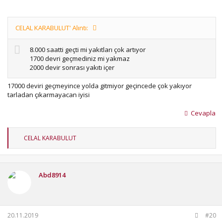
CELAL KARABULUT' Alıntı:
8.000 saatti geçti mi yakıtları çok artıyor
1700 devri geçmediniz mi yakmaz
2000 devir sonrası yakıtı içer
17000 deviri geçmeyince yolda gitmiyor geçincede çok yakıyor
tarladan çıkarmayacan iyisi
Cevapla
T
CELAL KARABULUT
e
p
k
i
Abd8914
l
e
r
:
20.11.2019
#20