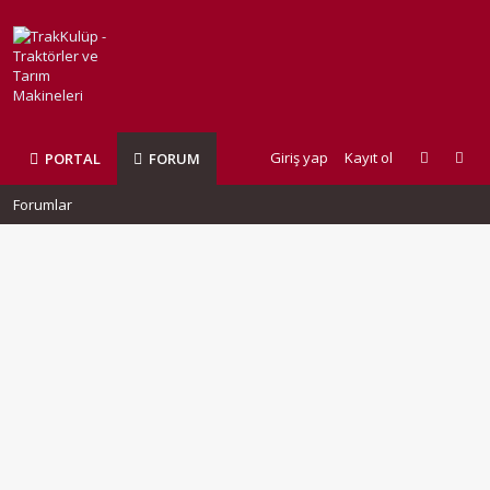
Giriş yap
Kayıt ol
PORTAL
FORUM
Forumlar