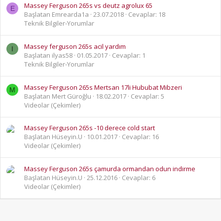
Massey Ferguson 265s vs deutz agrolux 65
E
Başlatan Emrearda1a
23.07.2018
Cevaplar: 18
Teknik Bilgiler-Yorumlar
Massey ferguson 265s acil yardım
I
Başlatan ilyas58
01.05.2017
Cevaplar: 1
Teknik Bilgiler-Yorumlar
Massey Ferguson 265s Mertsan 17li Hububat Mibzeri
M
Başlatan Mert Güroğlu
18.02.2017
Cevaplar: 5
Videolar (Çekimler)
Massey Ferguson 265s -10 derece cold start
Başlatan Hüseyin.U
10.01.2017
Cevaplar: 16
Videolar (Çekimler)
Massey Ferguson 265s çamurda ormandan odun indirme
Başlatan Hüseyin.U
25.12.2016
Cevaplar: 6
Videolar (Çekimler)