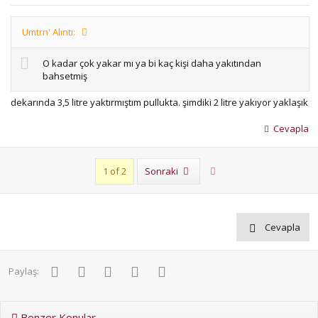
Umtrn' Alıntı:
O kadar çok yakar mı ya bi kaç kişi daha yakıtından
bahsetmiş
dekarında 3,5 litre yaktırmıştım pullukta. şimdiki 2 litre yakıyor yaklaşık
Cevapla
Son
1 of 2
Sonraki
Cevapla
Facebook
Twitter
Pinterest
WhatsApp
E-posta
Paylaş:
Benzer Konular