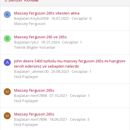
Massey Ferguson 265s vitesten atma
K
Başlatan Köylü2658
16.07.2025
Cevaplar: 6
Massey Ferguson
Massey Ferguson 265 ve 265s
R
Başlatan rytcz
05.01.2024
Cevaplar: 1
Teknik Bilgiler-Yorumlar
John deere 5403 turbolu mu massey ferguson 265s mi hangisini
A
tercih edersiniz ve sebepleri nelerdir
Başlatan _ahmet.00
26.08.2023
Cevaplar: 1
Hızlı Paylaşım
Massey ferguson 265s
M
Başlatan mert7898
07.10.2021
Cevaplar: 1
Hızlı Paylaşım
Massey ferguson 265s
M
Başlatan mert7898
18.09.2021
Cevaplar: 5
Hızlı Paylaşım