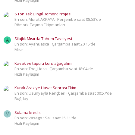
Hızlı Paylaşım
6 Ton Tek Dingil Römork Projesi
En son: Murat AKKAYA
Perşembe saat 08:53'de
Römork-Taşıma Ekipmanları
Silajlık Mısırda Tohum Tavsiyesi
A
En son: Ayahuasca
Çarşamba saat 20:15'de
Mısır
Kavak ve tapulu koru ağaç alımı
En son: The_Hoca
Çarşamba saat 18:04'de
Hızlı Paylaşım
Kurak Araziye Hasat Sonrası Ekim
En son: Uzunyayla Rençberi
Çarşamba saat 00:57'de
Buğday
Sulama kredisi
V
En son: vasago
Salı saat 15:11'de
Hızlı Paylaşım