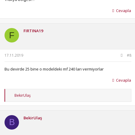
Cevapla
FIRTINA19
F
17.11.2019
#8
Bu devirde 25 bine o modeldeki mf 240 ları vermiyorlar
Cevapla
T
BekirUlaş
e
p
k
i
BekirUlaş
l
B
e
r
: