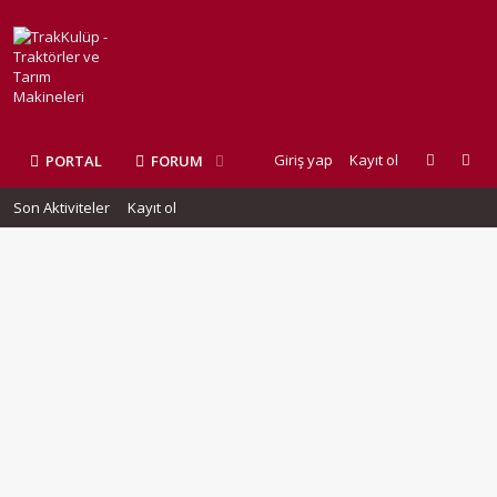
Giriş yap
Kayıt ol
PORTAL
FORUM
Son Aktiviteler
Kayıt ol