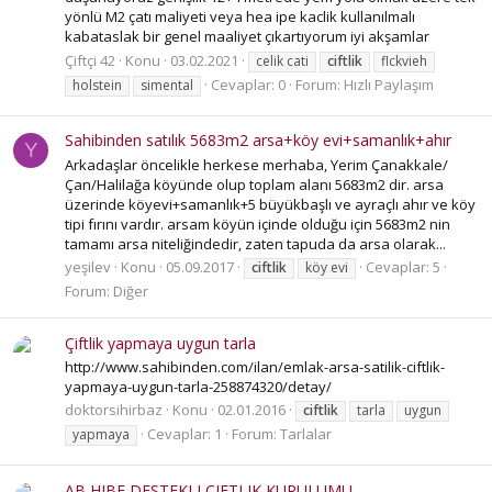
yönlü M2 çatı maliyeti veya hea ipe kaclik kullanılmalı
kabataslak bir genel maaliyet çıkartıyorum iyi akşamlar
Çiftçi 42
Konu
03.02.2021
celik cati
ciftlik
flckvieh
Cevaplar: 0
Forum:
Hızlı Paylaşım
holstein
simental
Sahibinden satılık 5683m2 arsa+köy evi+samanlık+ahır
Y
Arkadaşlar öncelikle herkese merhaba, Yerim Çanakkale/
Çan/Halilağa köyünde olup toplam alanı 5683m2 dir. arsa
üzerinde köyevi+samanlık+5 büyükbaşlı ve ayraçlı ahır ve köy
tipi fırını vardır. arsam köyün içinde olduğu için 5683m2 nin
tamamı arsa niteliğindedir, zaten tapuda da arsa olarak...
yeşilev
Konu
05.09.2017
Cevaplar: 5
ciftlik
köy evi
Forum:
Diğer
Çiftlik yapmaya uygun tarla
http://www.sahibinden.com/ilan/emlak-arsa-satilik-ciftlik-
yapmaya-uygun-tarla-258874320/detay/
doktorsihirbaz
Konu
02.01.2016
ciftlik
tarla
uygun
Cevaplar: 1
Forum:
Tarlalar
yapmaya
AB HIBE DESTEKLI CIFTLIK KURULUMU