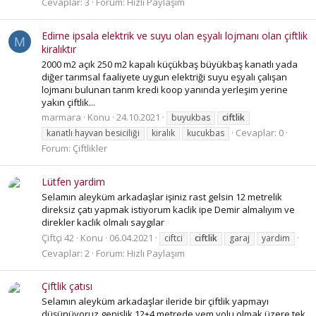
Cevaplar: 3
Forum:
Hızlı Paylaşım
Edirne ipsala elektrik ve suyu olan eşyalı lojmanı olan çiftlik
M
kiralıktır
2000 m2 açık 250 m2 kapalı küçükbaş büyükbaş kanatlı yada
diğer tarımsal faaliyete uygun elektriği suyu eşyalı çalışan
lojmanı bulunan tarım kredi koop yanında yerleşim yerine
yakın çiftlik...
marmara
Konu
24.10.2021
buyukbas
ciftlik
Cevaplar: 0
kanatlı hayvan besiciliği
kiralık
kucukbas
Forum:
Çiftlikler
Lütfen yardim
Selamın aleyküm arkadaşlar işiniz rast gelsin 12 metrelik
direksiz çatı yapmak istiyorum kaclik ipe Demir almalıyım ve
direkler kaclik olmalı saygılar
Çiftçi 42
Konu
06.04.2021
ciftci
ciftlik
garaj
yardim
Cevaplar: 2
Forum:
Hızlı Paylaşım
Çiftlik çatısı
Selamın aleyküm arkadaşlar ileride bir çiftlik yapmayı
düşünüyoruz genişlik 12+4 metrede yem yolu olmak üzere tek