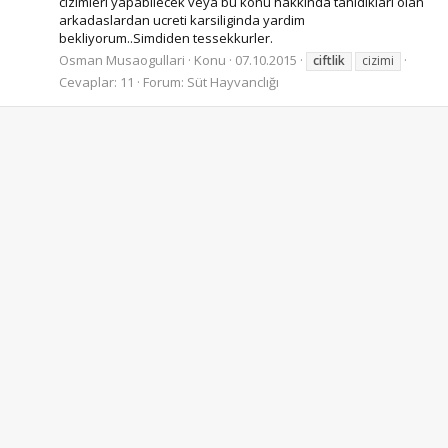
cizimleri yapabilecek veya bu konu hakkinda tanidiklari olan
arkadaslardan ucreti karsiliginda yardim
bekliyorum..Simdiden tessekkurler.
Osman Musaogullari
Konu
07.10.2015
ciftlik
cizimi
Cevaplar: 11
Forum:
Süt Hayvanclığı