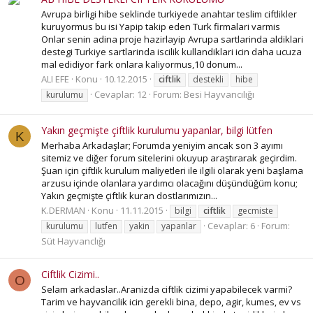
Avrupa birligi hibe seklinde turkiyede anahtar teslim ciftlikler
kuruyormus bu isi Yapip takip eden Turk firmalari varmis
Onlar senin adina proje hazirlayip Avrupa sartlarinda aldiklari
destegi Turkiye sartlarinda iscilik kullandiklari icin daha ucuza
mal edidiyor fark onlara kaliyormus,10 donum...
ALI EFE
Konu
10.12.2015
ciftlik
destekli
hibe
Cevaplar: 12
Forum:
Besi Hayvancılığı
kurulumu
Yakın geçmişte çiftlik kurulumu yapanlar, bilgi lütfen
K
Merhaba Arkadaşlar; Forumda yeniyim ancak son 3 ayımı
sitemiz ve diğer forum sitelerini okuyup araştırarak geçirdim.
Şuan için çiftlik kurulum maliyetleri ile ilgili olarak yeni başlama
arzusu içinde olanlara yardımcı olacağını düşündüğüm konu;
Yakın geçmişte çiftlik kuran dostlarımızın...
K.DERMAN
Konu
11.11.2015
bilgi
ciftlik
gecmiste
Cevaplar: 6
Forum:
kurulumu
lutfen
yakin
yapanlar
Süt Hayvanclığı
Ciftlik Cizimi..
O
Selam arkadaslar..Aranizda ciftlik cizimi yapabilecek varmi?
Tarim ve hayvancilik icin gerekli bina, depo, agir, kumes, ev vs