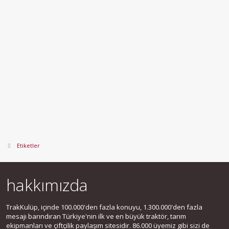
Etiketler
hakkımızda
TrakKulüp, içinde 100.000'den fazla konuyu, 1.300.000'den fazla
mesajı barındıran Türkiye'nin ilk ve en büyük traktör, tarım
ekipmanları ve çiftçilik paylaşım sitesidir. 86.000 üyemiz gibi sizi de