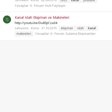
farmekol
Konu
02.09.2019
ciftci
kanal
youtube
Cevaplar: 0
Forum:
Hızlı Paylaşım
Kanal Islah Ekipman ve Makineleri
S
http://youtu.be/Du83jiCza34
sebazios
Konu
31.10.2015
ekipman
islah
kanal
Cevaplar: 6
Forum:
Sulama Ekipmanları
makineleri