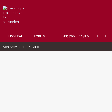
Giriş yap
Kayıt ol
PORTAL
FORUM
Son Aktiviteler
Kayıt ol