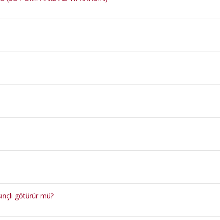
ınçlı götürür mü?