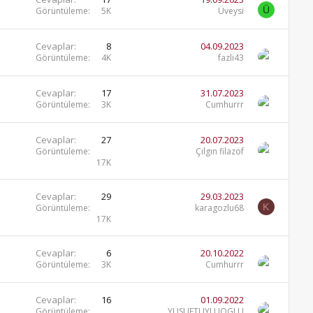
Ü
Görüntüleme
5K
Üveysi
Cevaplar
8
04.09.2023
Görüntüleme
4K
fazli43
Cevaplar
17
31.07.2023
Görüntüleme
3K
Cumhurrr
Cevaplar
27
20.07.2023
Görüntüleme
Çılgın filazof
17K
Cevaplar
29
29.03.2023
K
Görüntüleme
karagozlu68
17K
Cevaplar
6
20.10.2022
Görüntüleme
3K
Cumhurrr
Cevaplar
16
01.09.2022
Görüntüleme
YUSUFTUYLUOGLU