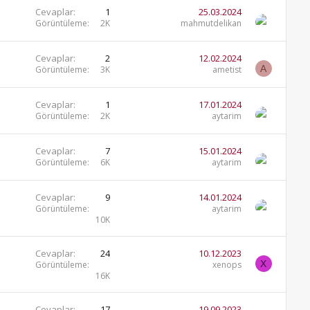
Cevaplar
1
25.03.2024
Görüntüleme
2K
mahmutdelikan
Cevaplar
2
12.02.2024
A
Görüntüleme
3K
ametist
Cevaplar
1
17.01.2024
Görüntüleme
2K
aytarim
Cevaplar
7
15.01.2024
Görüntüleme
6K
aytarim
Cevaplar
9
14.01.2024
Görüntüleme
aytarim
10K
Cevaplar
24
10.12.2023
X
Görüntüleme
xenops
16K
Cevaplar
17
19.09.2023