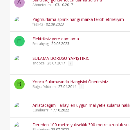
A
Ahmeterimli
03.10.2017
Yağmurlama sprink hangi marka tercih etmeliyim
fazli43
02.09.2023
Elektriksiz yere damlama
E
Emrahyag
29.06.2023
SULAMA BORUSU YAPIŞTIRICI !
snopze
28.07.2017
2
Yonca Sulamasında Hangisini Önerirsiniz
B
Buğra Yıldırım
27.04.2014
2
Anlatacağım Tarlayı en uygun maliyetle sulama hakkın
Cumhurrr
17.10.2022
Dereden 100 metre yukseklık 300 metre uzunluk suu
Blackview
28.07.2022