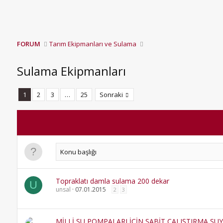
FORUM
Tarım Ekipmanları ve Sulama
Sulama Ekipmanları
1
2
3
…
25
Sonraki
Topraklatı damla sulama 200 dekar
U
unsal
07.01.2015
2
3
MİLLİ SU POMPALARI İÇİN SABİT ÇALIŞTIRMA SU