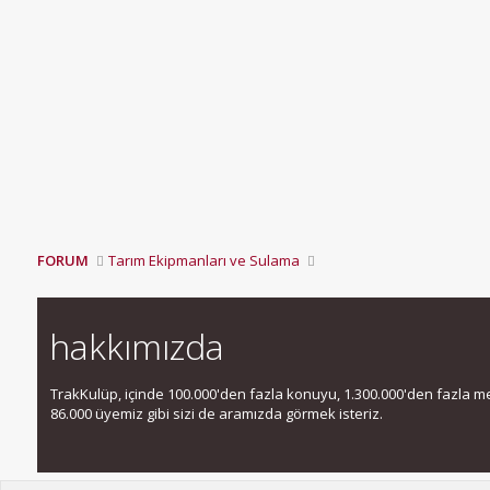
FORUM
Tarım Ekipmanları ve Sulama
hakkımızda
TrakKulüp, içinde 100.000'den fazla konuyu, 1.300.000'den fazla mesa
86.000 üyemiz gibi sizi de aramızda görmek isteriz.