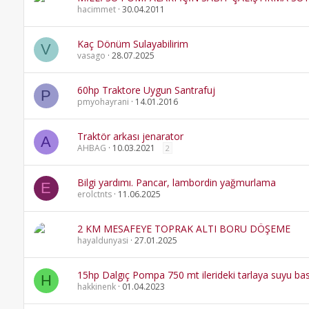
hacimmet
30.04.2011
Kaç Dönüm Sulayabilirim
V
vasago
28.07.2025
60hp Traktore Uygun Santrafuj
P
pmyohayrani
14.01.2016
Traktör arkası jenarator
A
AHBAG
10.03.2021
2
Bilgi yardımı. Pancar, lambordin yağmurlama
E
erolctnts
11.06.2025
2 KM MESAFEYE TOPRAK ALTI BORU DÖŞEME
hayaldunyasi
27.01.2025
15hp Dalgıç Pompa 750 mt ilerideki tarlaya suyu bas
H
hakkinenk
01.04.2023