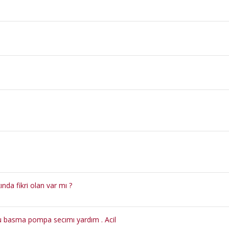
da fikri olan var mı ?
 basma pompa secımı yardım . Acil