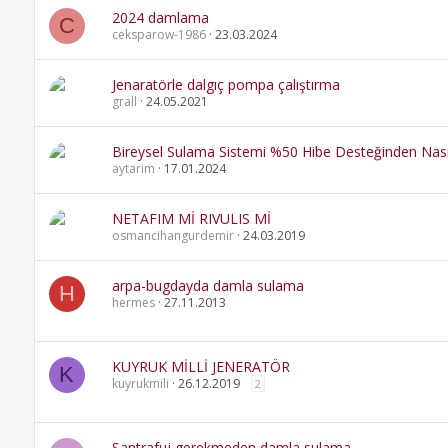
2024 damlama
C
ceksparow-1986
23.03.2024
Jenaratörle dalgıç pompa çalıştırma
grall
24.05.2021
Bireysel Sulama Sistemi %50 Hibe Desteğinden Nasıl Y
aytarim
17.01.2024
NETAFIM Mİ RIVULIS Mİ
osmancihangurdemir
24.03.2019
arpa-bugdayda damla sulama
H
hermes
27.11.2013
KUYRUK MİLLİ JENERATÖR
K
kuyrukmili
26.12.2019
2
Santrafuj gerekmeden damla sulama