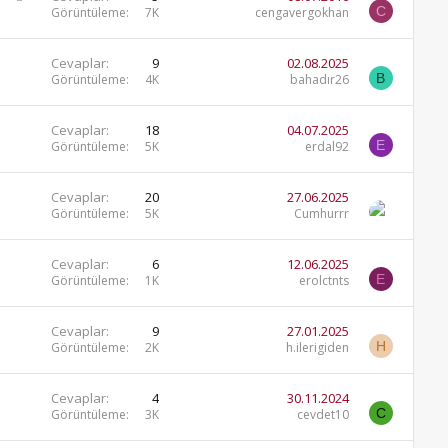
C
a
Görüntüleme
7K
cengavergokhan
b
i
Cevaplar
9
02.08.2025
t
B
Görüntüleme
4K
bahadır26
Cevaplar
18
04.07.2025
E
Görüntüleme
5K
erdal92
Cevaplar
20
27.06.2025
Görüntüleme
5K
Cumhurrr
Cevaplar
6
12.06.2025
E
Görüntüleme
1K
erolctnts
Cevaplar
9
27.01.2025
H
Görüntüleme
2K
h.ilerigiden
Cevaplar
4
30.11.2024
C
Görüntüleme
3K
cevdet10