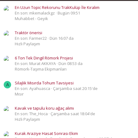
En Uzun Topic Rekorunu TrakKulüp İle Kıralım
En son: mkemalackgz
Bugün 09:51
Muhabbet - Geyik
Traktör önerisi
En son: Farmer22
Dün 16:07 da
Hızlı Paylaşım
6 Ton Tek Dingil Römork Projesi
En son: Murat AKKAYA
Dün 08:53 da
Römork-Taşıma Ekipmanları
Silajlık Mısırda Tohum Tavsiyesi
A
En son: Ayahuasca
Çarşamba saat 20:15'de
Mısır
Kavak ve tapulu koru ağaç alımı
En son: The_Hoca
Çarşamba saat 18:04'de
Hızlı Paylaşım
Kurak Araziye Hasat Sonrası Ekim