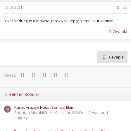
02.03.2021
#5
Yok çok düzgün olmasına gerek yok kepçe yeterli olur sanırım
Cevapla
Cevapla
Facebook
Twitter
Pinterest
WhatsApp
E-posta
Paylaş:
Benzer Konular
Kurak Araziye Hasat Sonrası Ekim
M
Başlatan MerakliCiftci
Salı saat 12:34'de
Cevaplar: 1
Buğday