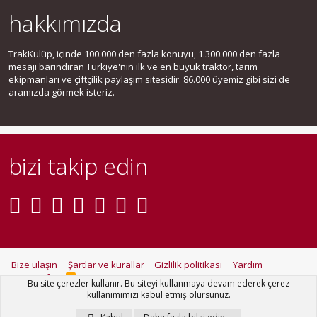
hakkımızda
TrakKulüp, içinde 100.000'den fazla konuyu, 1.300.000'den fazla
mesajı barındıran Türkiye'nin ilk ve en büyük traktör, tarım
ekipmanları ve çiftçilik paylaşım sitesidir. 86.000 üyemiz gibi sizi de
aramızda görmek isteriz.
bizi takip edin
Bize ulaşın
Şartlar ve kurallar
Gizlilik politikası
Yardım
Ana sayfa
R
Bu site çerezler kullanır. Bu siteyi kullanmaya devam ederek çerez
S
kullanımımızı kabul etmiş olursunuz.
S
®
Community platform by XenForo
© 2010-2021 XenForo Ltd.