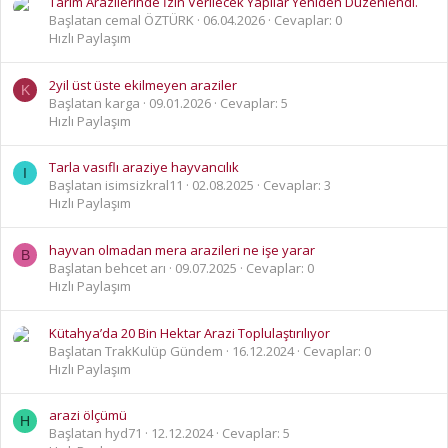
Tarım Arazilerinde İzin Verilecek Yapılar Yeniden Düzenlendi.
Başlatan cemal ÖZTÜRK
06.04.2026
Cevaplar: 0
Hızlı Paylaşım
2yil üst üste ekilmeyen araziler
K
Başlatan karga
09.01.2026
Cevaplar: 5
Hızlı Paylaşım
Tarla vasıflı araziye hayvancılık
I
Başlatan isimsizkral11
02.08.2025
Cevaplar: 3
Hızlı Paylaşım
hayvan olmadan mera arazileri ne işe yarar
B
Başlatan behcet arı
09.07.2025
Cevaplar: 0
Hızlı Paylaşım
Kütahya’da 20 Bin Hektar Arazi Toplulaştırılıyor
Başlatan TrakKulüp Gündem
16.12.2024
Cevaplar: 0
Hızlı Paylaşım
arazi ölçümü
H
Başlatan hyd71
12.12.2024
Cevaplar: 5