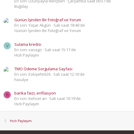
En son: Uzunyayla Rençberi
Çarşamba saat 00:57'de
Buğday
Günün İşinden Bir Fotoğraf ve Yorum
En son: Yaşar Akgün
Salı saat 18:46'de
Günün İşinden Bir Fotoğraf ve Yorum
Sulama kredisi
V
En son: vasago
Salı saat 15:11'de
Hızlı Paylaşım
TMO Ödeme Sorgulama Sayfası
En son: Eskişehirli26
Salı saat 12:16'de
Fasulye
banka faizi, enfilasyon
B
En son: behcet arı
Salı saat 10:19'de
Hızlı Paylaşım
Hızlı Paylaşım