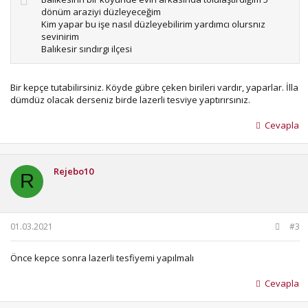
dönüm araziyi düzleyeceğim
Kim yapar bu işe nasıl düzleyebilirim yardımcı olursnız
sevinirim
Balıkesir sındırgı ilçesi
Bir kepçe tutabilirsiniz. Köyde gübre çeken birileri vardır, yaparlar. İlla
dümdüz olacak derseniz birde lazerli tesviye yaptırırsınız.
Cevapla
Rejebo10
R
01.03.2021
#3
Önce kepce sonra lazerli tesfiyemi yapılmalı
Cevapla