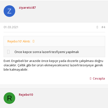
ziyaretci87
Z
01.03.2021
#4
Rejebo10' Alıntı:
Önce kepce sonra lazerli tesfiyemi yapılmalı
Evet. Engebeli bir arazide önce kepçe yada dozerle çalışılması doğru
olacaktır. Çeltik gibi bir ürün ekmeyecekseniz lazerli tesviyeye gerek
bile kalmayabilir.
Cevapla
Rejebo10
R