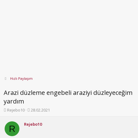
Hızlı Paylaşım
Arazi düzleme engebeli araziyi düzleyeceğim
yardım
K
B
Rejebo10
28.02.2021
o
a
n
ş
Rejebo10
b
l
R
u
a
y
n