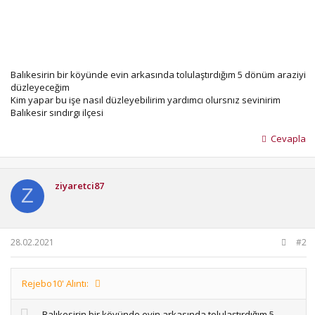
Balıkesirin bir köyünde evin arkasında tolulaştırdığım 5 dönüm araziyi
düzleyeceğim
Kim yapar bu işe nasıl düzleyebilirim yardımcı olursnız sevinirim
Balıkesir sındırgı ilçesi
Cevapla
ziyaretci87
Z
28.02.2021
#2
Rejebo10' Alıntı:
Balıkesirin bir köyünde evin arkasında tolulaştırdığım 5