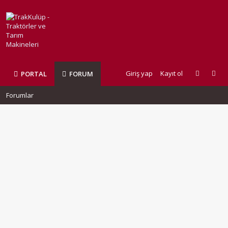
Giriş yap
Kayıt ol
PORTAL
FORUM
Forumlar