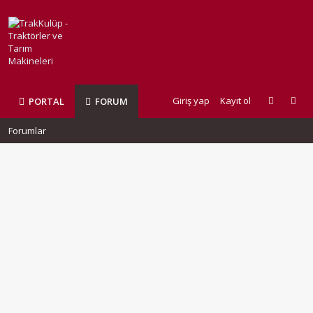
Giriş yap
Kayıt ol
PORTAL
FORUM
Forumlar