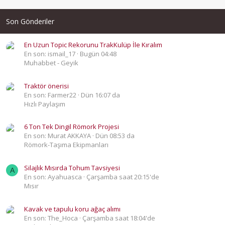
Son Gönderiler
En Uzun Topic Rekorunu TrakKulüp İle Kıralım
En son: ismail_17
Bugün 04:48
Muhabbet - Geyik
Traktör önerisi
En son: Farmer22
Dün 16:07 da
Hızlı Paylaşım
6 Ton Tek Dingil Römork Projesi
En son: Murat AKKAYA
Dün 08:53 da
Römork-Taşıma Ekipmanları
Silajlık Mısırda Tohum Tavsiyesi
A
En son: Ayahuasca
Çarşamba saat 20:15'de
Mısır
Kavak ve tapulu koru ağaç alımı
En son: The_Hoca
Çarşamba saat 18:04'de