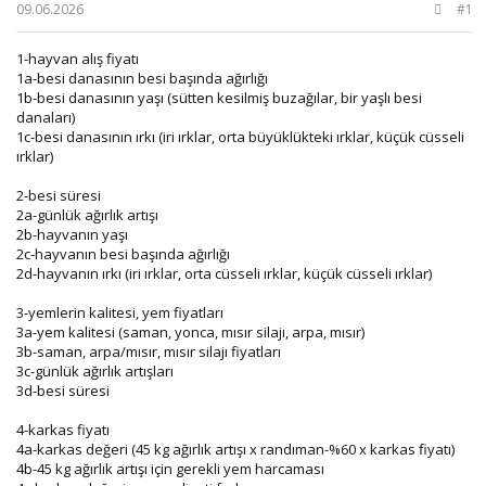
b
ı
09.06.2026
#1
a
ç
ş
t
1-hayvan alış fiyatı
l
a
1a-besi danasının besi başında ağırlığı
a
r
1b-besi danasının yaşı (sütten kesilmiş buzağılar, bir yaşlı besi
t
i
danaları)
a
h
1c-besi danasının ırkı (iri ırklar, orta büyüklükteki ırklar, küçük cüsseli
n
i
ırklar)
2-besi süresi
2a-günlük ağırlık artışı
2b-hayvanın yaşı
2c-hayvanın besi başında ağırlığı
2d-hayvanın ırkı (iri ırklar, orta cüsseli ırklar, küçük cüsseli ırklar)
3-yemlerin kalitesi, yem fiyatları
3a-yem kalitesi (saman, yonca, mısır silajı, arpa, mısır)
3b-saman, arpa/mısır, mısır silajı fiyatları
3c-günlük ağırlık artışları
3d-besi süresi
4-karkas fiyatı
4a-karkas değeri (45 kg ağırlık artışı x randıman-%60 x karkas fiyatı)
4b-45 kg ağırlık artışı için gerekli yem harcaması