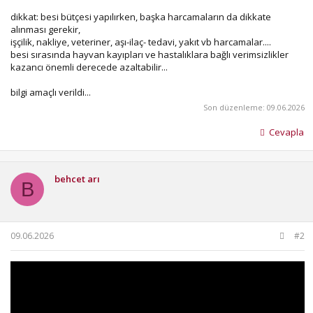
dikkat: besi bütçesi yapılırken, başka harcamaların da dikkate
alınması gerekir,
işçilik, nakliye, veteriner, aşı-ilaç- tedavi, yakıt vb harcamalar....
besi sırasında hayvan kayıpları ve hastalıklara bağlı verimsizlikler
kazancı önemli derecede azaltabilir...
bilgi amaçlı verildi...
Son düzenleme:
09.06.2026
Cevapla
behcet arı
B
09.06.2026
#2