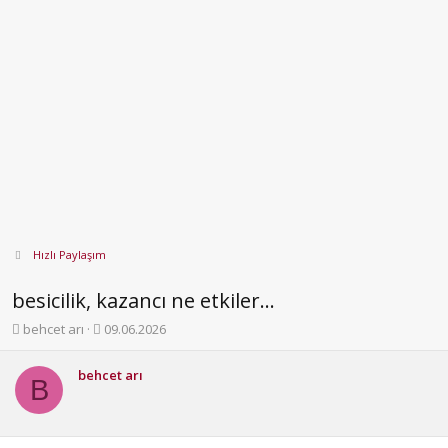
Hızlı Paylaşım
besicilik, kazancı ne etkiler...
K
B
behcet arı
09.06.2026
o
a
n
ş
behcet arı
b
l
B
u
a
y
n
u
g