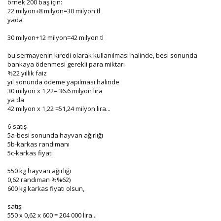
örnek 200 baş için:
22 milyon+8 milyon=30 milyon tl
yada
30 milyon+12 milyon=42 milyon tl
bu sermayenin kıredi olarak kullanılması halinde, besi sonunda
bankaya ödenmesi gerekli para miktarı
%22 yıllık faiz
yıl sonunda ödeme yapılması halinde
30 milyon x 1,22= 36.6 milyon lira
ya da
42 milyon x 1,22 =51,24 milyon lira...
6-satış
5a-besi sonunda hayvan ağırlığı
5b-karkas randımanı
5c-karkas fiyatı
550 kg hayvan ağırlığı
0,62 randıman %%62)
600 kg karkas fiyatı olsun,
satış:
550 x 0,62 x 600 = 204 000 lira...