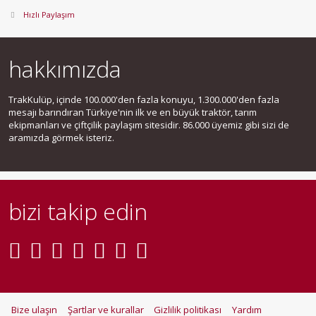
Hızlı Paylaşım
hakkımızda
TrakKulüp, içinde 100.000'den fazla konuyu, 1.300.000'den fazla
mesajı barındıran Türkiye'nin ilk ve en büyük traktör, tarım
ekipmanları ve çiftçilik paylaşım sitesidir. 86.000 üyemiz gibi sizi de
aramızda görmek isteriz.
bizi takip edin
Bize ulaşın
Şartlar ve kurallar
Gizlilik politikası
Yardım