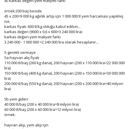
4c-karkas değeri-yem maliyeti farkı
örnek:200 baş beside
45 x 200=9 000 kg ağırlık artışı için 1 000 000 tl yem harcaması yapılmış
ise,
karkas fiyatı: 600 tl/kg olduğu kabul edilsin...
karkas değeri (9000 x 0,6 x 600=3 240 000 lira)
karkas değeri-yem maliyeti farkı:
3 240 000 - 1 000 000 =2 240 000 lira olarak hesaplanır...
5-gerekli sermaye
5a-hayvan alış fiyatı
110 000 tl/baş (260 kg dana), 200 hayvan (200 x 110 000 lira=22 000 000
lira)
150 000 tl/baş (400 kg dana), 200 hayvan (200 x 150 000 lira=30 000 000
lira)
200 000 tl/baş (550 kg dana), 200 hayvan (200 x 200 000 lira=40 milyon
lira)
5b-yem gideri:
40 000 tl/baş (200 x 40 000 lira=8 milyon lira)
60 000 tl/baş (200 x 60 000 lira=12 milyon lira)
örnek:
hayvan alışı, yem alışı için