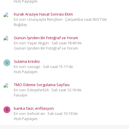
Hızlı Paylaşım
Kurak Araziye Hasat Sonrası Ekim
En son: Uzunyayla Rençberi
Çarşamba saat 00:57'de
Buğday
Günün İşinden Bir Fotoğraf ve Yorum
En son: Yaşar Akgün
Salı saat 18:46'de
Günün İşinden Bir Fotoğraf ve Yorum
Sulama kredisi
V
En son: vasago
Salı saat 15:11'de
Hızlı Paylaşım
TMO Ödeme Sorgulama Sayfası
En son: Eskişehirli26
Salı saat 12:16'de
Fasulye
banka faizi, enfilasyon
B
En son: behcet arı
Salı saat 10:19'de
Hızlı Paylaşım