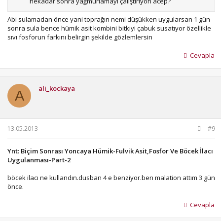
nekadar sonra yağmurlamayı çalıştırıyon acep?
Abi sulamadan önce yani toprağın nemi düşükken uygularsan 1 gün
sonra sula bence hümik asit kombini bitkiyi çabuk susatıyor özellikle
sıvı fosforun farkını belirgin şekilde gözlemlersin
Cevapla
ali_kockaya
A
13.05.2013
#9
Ynt: Biçim Sonrası Yoncaya Hümik-Fulvik Asit,Fosfor Ve Böcek İlacı
Uygulanması-Part-2
böcek ilacı ne kullandın.dusban 4 e benziyor.ben malation attım 3 gün
önce.
Cevapla