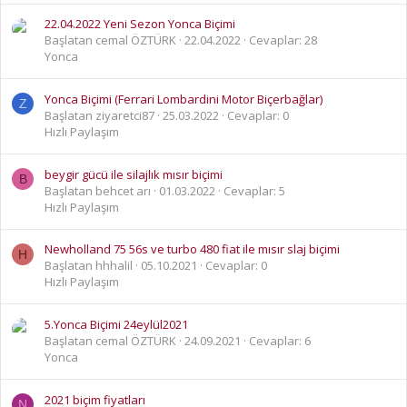
22.04.2022 Yeni Sezon Yonca Biçimi
Başlatan cemal ÖZTÜRK
22.04.2022
Cevaplar: 28
Yonca
Yonca Biçimi (Ferrari Lombardini Motor Biçerbağlar)
Z
Başlatan ziyaretci87
25.03.2022
Cevaplar: 0
Hızlı Paylaşım
beygir gücü ile silajlık mısır biçimi
B
Başlatan behcet arı
01.03.2022
Cevaplar: 5
Hızlı Paylaşım
Newholland 75 56s ve turbo 480 fiat ile mısır slaj biçimi
H
Başlatan hhhalil
05.10.2021
Cevaplar: 0
Hızlı Paylaşım
5.Yonca Biçimi 24eylül2021
Başlatan cemal ÖZTÜRK
24.09.2021
Cevaplar: 6
Yonca
2021 biçim fiyatları
N