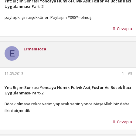
Ynt: Biçim Sonrası Yoncaya Hümik-Fulvik Asit,Fosfor Ve Böcek İlacı
Uygulanması-Part-2
paylaşık için teşekkürler. Paylaşım *098*- olmuş
Cevapla
ErmanHoca
E
11.05.2013
#5
Ynt: Biçim Sonrası Yoncaya Hümik-Fulvik Asit,Fosfor Ve Böcek İlacı
Uygulanması-Part-2
Böcek olmasa rekor verim yapacak senin yonca MaşaAllah biz daha
ilkini biçmedik
Cevapla