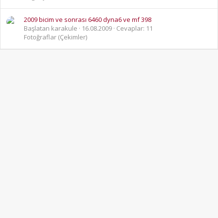
2009 bicim ve sonrası 6460 dyna6 ve mf 398
Başlatan karakule
16.08.2009
Cevaplar: 11
Fotoğraflar (Çekimler)