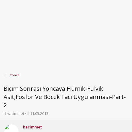
Yonca
Biçim Sonrası Yoncaya Hümik-Fulvik
Asit,Fosfor Ve Böcek İlacı Uygulanması-Part-
2
K
B
hacimmet
11.05.2013
o
a
n
ş
hacimmet
b
l