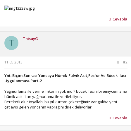
Cevapla
TnisayG
T
11.05.2013
#2
Ynt: Biçim Sonrası Yoncaya Hümik-Fulvik Asit,Fosfor Ve Böcek İlacı
Uygulanması-Part-2
Yağmurlama ile verme imkanın yok mu ? böcek ilacını bilemiycem ama
hümik asit filan yağmurlama ile verilebiliyor.
Bereketli olur inşallah, bu yıl kurttan çekeceğimiz var galiba yeni
çatlayıp gelen yoncanın yaprağını direk deliyorlar.
Cevapla