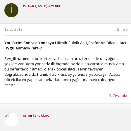
İSHAK ÇAVUŞ AYDIN
İ
12.05.2013
#6
Ynt: Biçim Sonrası Yoncaya Hümik-Fulvik Asit,Fosfor Ve Böcek İlacı
Uygulanması-Part-2
Sevgili hacımmet bu kurt zararlısı bizim arazilerimizde de yoğun
şekilde var.Bizim yoncada ilk biçimde az da olsa zararı olmuştu.Ama
bu sefer tedbir amaçlı olarak böcek ilacı , senin tavsiyen
doğrultusunda da hümik -fulvik asit uygulaması yapacağım.Aceba
böcek ilacını yaptıktan nekadar sonra yağmurlamayı çalıştırıyon
acep?
Cevapla
omerfarukkoc