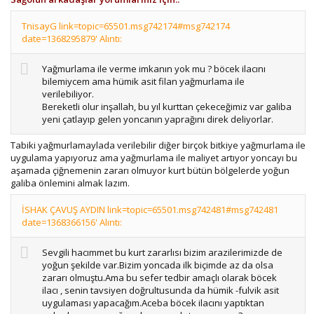
TnisayG link=topic=65501.msg742174#msg742174
date=1368295879' Alıntı:
Yağmurlama ile verme imkanın yok mu ? böcek ilacını
bilemiycem ama hümik asit filan yağmurlama ile
verilebiliyor.
Bereketli olur inşallah, bu yıl kurttan çekeceğimiz var galiba
yeni çatlayıp gelen yoncanın yaprağını direk deliyorlar.
Tabiki yağmurlamaylada verilebilir diğer birçok bitkiye yağmurlama ile
uygulama yapıyoruz ama yağmurlama ile maliyet artıyor yoncayı bu
aşamada çiğnemenin zararı olmuyor kurt bütün bölgelerde yoğun
galiba önlemini almak lazım.
İSHAK ÇAVUŞ AYDIN link=topic=65501.msg742481#msg742481
date=1368366156' Alıntı:
Sevgili hacımmet bu kurt zararlısı bizim arazilerimizde de
yoğun şekilde var.Bizim yoncada ilk biçimde az da olsa
zararı olmuştu.Ama bu sefer tedbir amaçlı olarak böcek
ilacı , senin tavsiyen doğrultusunda da hümik -fulvik asit
uygulaması yapacağım.Aceba böcek ilacını yaptıktan