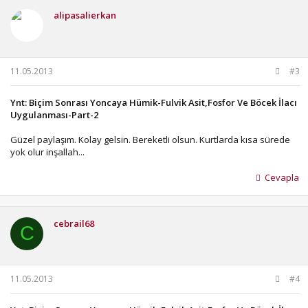
alipasalierkan
11.05.2013
#3
Ynt: Biçim Sonrası Yoncaya Hümik-Fulvik Asit,Fosfor Ve Böcek İlacı
Uygulanması-Part-2
Güzel paylaşım. Kolay gelsin. Bereketli olsun. Kurtlarda kısa sürede
yok olur inşallah...
Cevapla
cebrail68
C
11.05.2013
#4