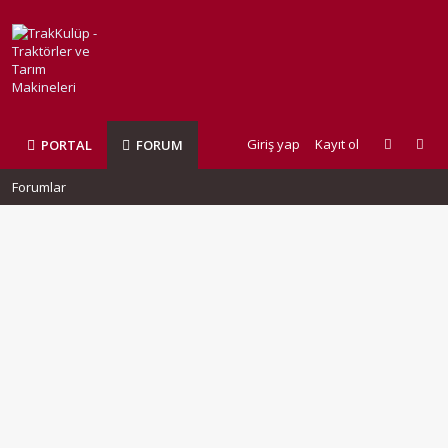
Giriş yap
Kayıt ol
PORTAL
FORUM
Forumlar