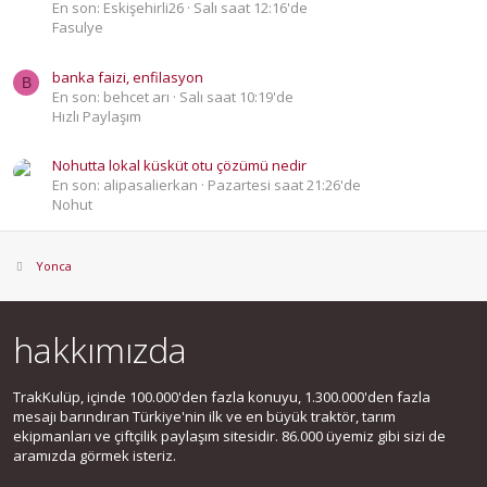
En son: Eskişehirli26
Salı saat 12:16'de
Fasulye
banka faizi, enfilasyon
B
En son: behcet arı
Salı saat 10:19'de
Hızlı Paylaşım
Nohutta lokal küsküt otu çözümü nedir
En son: alipasalierkan
Pazartesi saat 21:26'de
Nohut
Yonca
hakkımızda
TrakKulüp, içinde 100.000'den fazla konuyu, 1.300.000'den fazla
mesajı barındıran Türkiye'nin ilk ve en büyük traktör, tarım
ekipmanları ve çiftçilik paylaşım sitesidir. 86.000 üyemiz gibi sizi de
aramızda görmek isteriz.