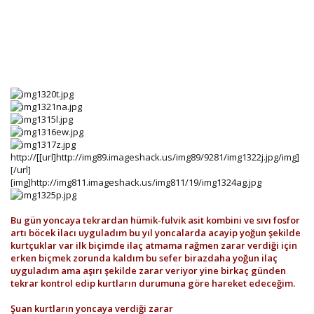
http://[[url]http://img89.imageshack.us/img89/9281/img1322j.jpg/img]
[/url]
[img]http://img811.imageshack.us/img811/19/img1324ag.jpg
Bu gün yoncaya tekrardan hümik-fulvik asit kombini ve sıvı fosfor
artı böcek ilacı uyguladım bu yıl yoncalarda acayip yoğun şekilde
kurtçuklar var ilk biçimde ilaç atmama rağmen zarar verdiği için
erken biçmek zorunda kaldım bu sefer birazdaha yoğun ilaç
uyguladım ama aşırı şekilde zarar veriyor yine birkaç günden
tekrar kontrol edip kurtların durumuna göre hareket edeceğim.
Şuan kurtların yoncaya verdiği zarar