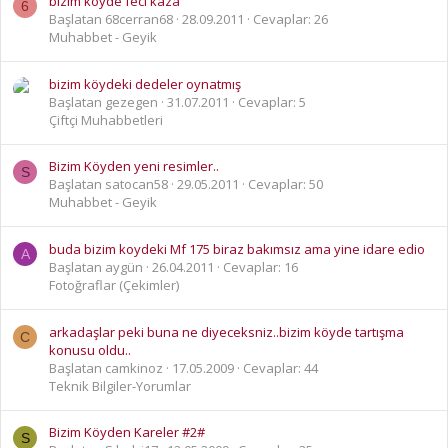
bizim koyde feci kaza
6
Başlatan 68cerran68
28.09.2011
Cevaplar: 26
Muhabbet - Geyik
bizim köydeki dedeler oynatmış
Başlatan gezegen
31.07.2011
Cevaplar: 5
Çiftçi Muhabbetleri
Bizim Köyden yeni resimler..
S
Başlatan satocan58
29.05.2011
Cevaplar: 50
Muhabbet - Geyik
buda bizim koydeki Mf 175 biraz bakımsız ama yine idare edio
A
Başlatan aygün
26.04.2011
Cevaplar: 16
Fotoğraflar (Çekimler)
arkadaşlar peki buna ne diyeceksniz..bizim köyde tartışma
C
konusu oldu..
Başlatan camkinoz
17.05.2009
Cevaplar: 44
Teknik Bilgiler-Yorumlar
Bizim Köyden Kareler #2#
S