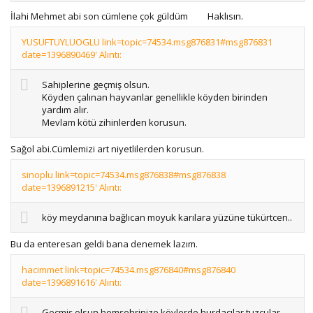
İlahi Mehmet abi son cümlene çok güldüm
Haklısın.
YUSUFTUYLUOGLU link=topic=74534.msg876831#msg876831
date=1396890469' Alıntı:
Sahiplerine geçmiş olsun.
Köyden çalınan hayvanlar genellikle köyden birinden
yardım alır.
Mevlam kötü zihinlerden korusun.
Sağol abi.Cümlemizi art niyetlilerden korusun.
sinoplu link=topic=74534.msg876838#msg876838
date=1396891215' Alıntı:
köy meydanına bağlıcan moyuk karılara yüzüne tükürtcen..
Bu da enteresan geldi bana denemek lazım.
hacimmet link=topic=74534.msg876840#msg876840
date=1396891616' Alıntı:
Geçmiş olsun hemşehrinize,köylerde hurdacılar,tuzcular