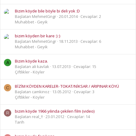
Bizim köyde bile böyle bi deli yok :D
Başlatan MehmetGngr
20.01.2014
Cevaplar: 2
Muhabbet - Geyik
bizim köyden bir kare :) :)
Başlatan MehmetGngr
18.11.2013
Cevaplar: 6
Muhabbet - Geyik
Bizim köyde kaza.
A
Başlatan ali kavlak
13.07.2013
Cevaplar: 15
Çiftlikler - Köyler
BİZİM KÖYDEN KARELER- TOKAT/NİKSAR / ARIPINAR KÖYÜ
C
Başlatan camkinoz
13.05.2012
Cevaplar: 3
Çiftlikler - Köyler
bizim köyde 1966 yılında çekilen film (video)
R
Başlatan real_!!
23.01.2012
Cevaplar: 14
Tarih