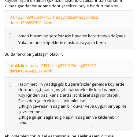
kaybetmiştim o zaman çok üzülmüştüm.Yazdıklarından korktum
adamın saçları beyazladı.
Yılmaz gaddar bir adama dönüşeceksin böyle bir durumda belli.
Şu an içerde 100 tane kesime hazır kuzu, toplam 250
DeHLiZ link=topic=74534.msg876852#msg876852
hayvan var. Diken üstündeyim.
date=1396892501' Alıntı:
Çobana kesin talimatım var:
Aman hocam bir şerefsiz için hayatını karartmaya değmez.
'Hırsızı yada hırsızları gördüğün an havaya değil, direk
üstüne ateş edeceksin. Öldürmek için. Ben de olsam aynını
Yakalarsanız köpeklerin maskarası yapın bence
yaparım.
Yaralanırsa ambulans çağır. Ölürse kimseye haber verme,
Bu da farklı bir yaklaşım olabilir.
1-2 gün köpekler et yer.'
ufukk link=topic=74534.msg877037#msg877037
Bazılarına hunharca gelebilir, bazılarına aşırı gelebilir. Belki
date=1396945800' Alıntı:
benim başım yanabilir, evet ama böyle bir örnek olmadıkça
bunun sonu gelmeyecek.
Hacımmet ' in yazdığı gibi bu şerefsizler genelde köylerde
Hurdacı , işçi , satıcı , vs gibi bahaneler ile keşif yapıyor.
Ben ömrümden 1 yıl vericem (ki zaten çok yok, olsa olsa 25-
Köy içinden bazı kansızlarda istihbarat sağlıyor olabilir.
30 tane kalmıştır)
Elimizden gelecek kısıtlı önlemler ise
Çiftliğin çevresinin sağlam bir duvar veya uygun bir yapı ile
Sen geleceksin, 1 gecede alacaksın..
çevrelenmesi
Çiftliğe girişin sağlandığı kapının sağlam ve kilitlenebilir
Bu niyette olanların bir şeyi göstermek lazım. Ömrünün
olması
kalanından olabileceğini.
Ahır , ahıl , depo , garaj gibi yapıların sağlam duvar ve
kilitlenebilir giriş kapısının olması
Bu ihtimali de öğrenmeleri lazım..
Abi önlemleri çok güzel yazmışsın eline sağlık.Azami ölçüde