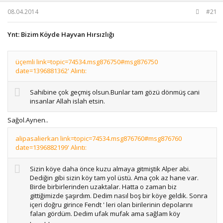
b
ı
08.04.2014
#21
a
ç
ş
t
l
a
Ynt: Bizim Köyde Hayvan Hırsızlığı
a
r
t
i
a
h
üçemli link=topic=74534.msg876750#msg876750
n
i
date=1396881362' Alıntı:
Sahibine çok geçmiş olsun.Bunlar tam gözü dönmüş cani
insanlar Allah islah etsin.
Sağol.Aynen..
alipasalierkan link=topic=74534.msg876760#msg876760
date=1396882199' Alıntı:
Sizin köye daha önce kuzu almaya gitmiştik Alper abi.
Dediğin gibi sizin köy tam yol üstü. Ama çok az hane var.
Birde birbirlerinden uzaktalar. Hatta o zaman biz
gittiğimizde şaşırdım. Dedim nasıl boş bir köye geldik. Sonra
içeri doğru girince Fendt ' leri olan birilerinin depolarını
falan gördüm. Dedim ufak mufak ama sağlam köy