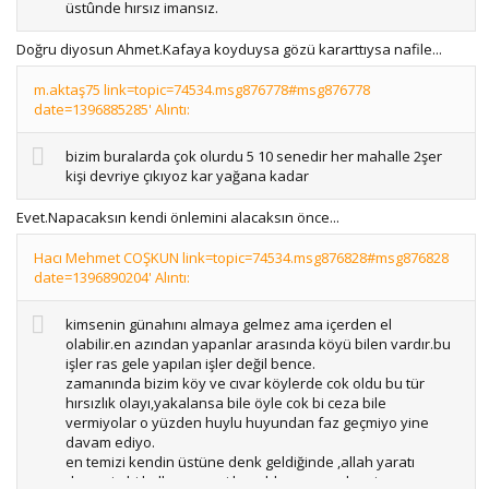
üstûnde hırsız imansız.
Doğru diyosun Ahmet.Kafaya koyduysa gözü kararttıysa nafile...
m.aktaş75 link=topic=74534.msg876778#msg876778
date=1396885285' Alıntı:
bizim buralarda çok olurdu 5 10 senedir her mahalle 2şer
kişi devriye çıkıyoz kar yağana kadar
Evet.Napacaksın kendi önlemini alacaksın önce...
Hacı Mehmet COŞKUN link=topic=74534.msg876828#msg876828
date=1396890204' Alıntı:
kimsenin günahını almaya gelmez ama içerden el
olabilir.en azından yapanlar arasında köyü bilen vardır.bu
işler ras gele yapılan işler değil bence.
zamanında bizim köy ve cıvar köylerde cok oldu bu tür
hırsızlık olayı,yakalansa bile öyle cok bi ceza bile
vermiyolar o yüzden huylu huyundan faz geçmiyo yine
davam ediyo.
en temizi kendin üstüne denk geldiğinde ,allah yaratı
demeyip bi kalbur mermi boşaldacan sevaba gircen.