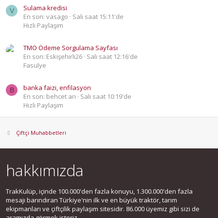
Sulama kredisi
V
En son: vasago
Salı saat 15:11'de
Hızlı Paylaşım
TMO Ödeme Sorgulama Sayfası
En son: Eskişehirli26
Salı saat 12:16'de
Fasulye
banka faizi, enfilasyon
B
En son: behcet arı
Salı saat 10:19'de
Hızlı Paylaşım
Çiftçi Muhabbetleri
hakkımızda
TrakKulüp, içinde 100.000'den fazla konuyu, 1.300.000'den fazla
mesajı barındıran Türkiye'nin ilk ve en büyük traktör, tarım
ekipmanları ve çiftçilik paylaşım sitesidir. 86.000 üyemiz gibi sizi de
aramızda görmek isteriz.