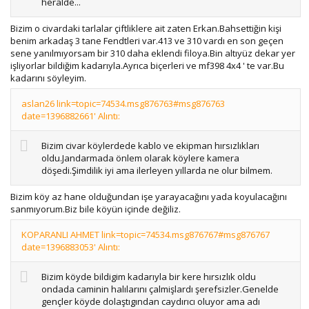
heralde...
Bizim o civardaki tarlalar çiftliklere ait zaten Erkan.Bahsettiğin kişi
benim arkadaş 3 tane Fendtleri var.413 ve 310 vardı en son geçen
sene yanılmıyorsam bir 310 daha eklendi filoya.Bin altıyüz dekar yer
işliyorlar bildiğim kadarıyla.Ayrıca biçerleri ve mf398 4x4 ' te var.Bu
kadarını söyleyim.
aslan26 link=topic=74534.msg876763#msg876763
date=1396882661' Alıntı:
Bizim civar köylerdede kablo ve ekipman hırsızlıkları
oldu.Jandarmada önlem olarak köylere kamera
döşedi.Şimdilik iyi ama ilerleyen yıllarda ne olur bilmem.
Bizim köy az hane olduğundan işe yarayacağını yada koyulacağını
sanmıyorum.Biz bile köyün içinde değiliz.
KOPARANLI AHMET link=topic=74534.msg876767#msg876767
date=1396883053' Alıntı:
Bizim köyde bildigim kadarıyla bir kere hırsızlık oldu
ondada caminin halılarını çalmişlardı şerefsizler.Genelde
gençler köyde dolaştıgından caydırıcı oluyor ama adı