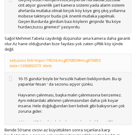
cirit atıyor güvenlik şart kamera sistemi yada alarm sistemi
ahırlarda mutlaka olmalı birçok köy köye giriş çıkış yollarına
mobese taktırıyor buda çok önemli mutlaka yapılmalı.
Geçen Burdurda gördüm bazı köylerin girişinde 'Bu köye
hurdacı,tuzcu giremez!' yazıyordu.
Sağol Mehmet.Tabela caydırılığı düşünülür ama kamera daha garanti
olur.Az hane olduğundan bize faydası yok zaten çiftlik köy içinde
değil.
sebazios link=topic=74534.msg876850#msg876850
date=1396892073' Alıntı:
10-15 gündür böyle bir hırsızlık haberi bekliyordum. Bu işi
yapanlar Nisan ' da sezonu açıyor çünkü.
Hayvanın çalınması, başka malın çalınmasına benzemez.
Aynı miktardaki altınının çalınmasından daha çok koyar
insana. Hele doğduğundan beri bebek gibi bakıyorsan çok
zoruna gider.
1 Nisan 1994 tarihinde kurban için hazırladığımız 170 tane
hayvanımız çalındı. Çok peşinden koştuk, aradık ama
Bende 50 tane civcivi az büyüttükten sonra sıçanlara karşı
bulamadık. Babam ciddi depresyona girmişti. 1 ayda