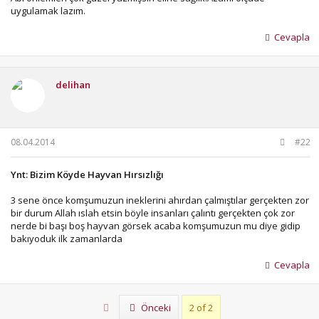
Kamera sisteminin kurulması ve görüntü kaydının tutulması
uygulamak lazım.
, münkünse görüntü kayıtlarının internet üzerinde farklı bir
alana depolanabilmesi
Cevapla
İyi eğitim verilmiş yabancılara saldırgan olarak köpek
önlemi olabilir
Yabancı kişilerin mümkünse çiftliğie , ahır , ahıl , garaj gibi
yapılara mümkün mertebe sokulmaması
delihan
Komşuların ve köy halkının yabancılara karşı bilinçli olması ,
şüpheli şahısları , yabancı araçları ve köy içinde meydana
gelen sıra dışı bir durumda birbirlerini kontrol etmeleri ,
sıradışı durumda Jandarma , Polis , Muhtar gibi kurumlara
08.04.2014
#22
haber vermeleri
Bir olumsuzluk durumunda silah ile havaya ateş açarak ,
korna çalarak , gürültü çıkararak durumdan herkezin
Ynt: Bizim Köyde Hayvan Hırsızlığı
haberdar olmasının sağlanması
Mümkünse köye giriş yapılan anayol , köy meydanı gibi
3 sene önce komşumuzun ineklerini ahırdan çalmıştılar gerçekten zor
yerlerin kamera ile kaydı yapılması
bir durum Allah ıslah etsin böyle insanları çalıntı gerçekten çok zor
Traktör , biçerdöver , araba , vb araçların anahtarlarının
nerde bi başı boş hayvan görsek acaba komşumuzun mu diye gidip
üzerinde bırakılmaması , mümkünse gizli şartel uygulaması
bakıyoduk ilk zamanlarda
yapılması
Gibi belli başlı önlemler ile caydırıcılık arttırabilir , önlenebilir
Cevapla
demiyorum elbette.
Allah hepimizin canını , malını bu şerefsizlerden korusun.
First
Önceki
2 of 2