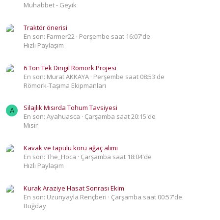
Muhabbet - Geyik
Traktör önerisi
En son: Farmer22
Perşembe saat 16:07'de
Hızlı Paylaşım
6 Ton Tek Dingil Römork Projesi
En son: Murat AKKAYA
Perşembe saat 08:53'de
Römork-Taşıma Ekipmanları
Silajlık Mısırda Tohum Tavsiyesi
A
En son: Ayahuasca
Çarşamba saat 20:15'de
Mısır
Kavak ve tapulu koru ağaç alımı
En son: The_Hoca
Çarşamba saat 18:04'de
Hızlı Paylaşım
Kurak Araziye Hasat Sonrası Ekim
En son: Uzunyayla Rençberi
Çarşamba saat 00:57'de
Buğday