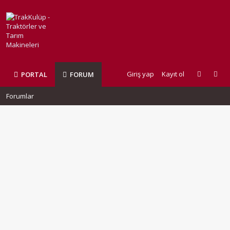
Giriş yap
Kayıt ol
PORTAL
FORUM
Forumlar