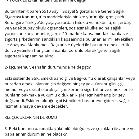
Bu tarihten itibaren 5510 Sayılı Sosyal Sigortalar ve Genel Sağlık
Sigortası Kanunu, tüm maddeleriyle birlikte yürürlüğe girmiş oldu.
Buna göre Türkiye’de yaşayanlardan tutuklu ve hükümlü, er , erbaş
ve yedek subay okulu öğrencileri, sözleşmeli ülke adına sağlık
yardımları karşılananlar, geçici 20. madde kapsamındaki banka ve
sigorta şirketlerinin sandıkları kapsamında bulunanlar, milletvekilleri
ile Anayasa Mahkemesi Başkan ve üyeleri ile bunların emeklileri ile
dul ve yetimleri hariç tüm insanlar zorunlu olarak ‘genel sağlık
sigortası’ kapsamına alındı.
2- İşçi, memur, esnafın durumunda ne değişti?
Eski sistemde SSK, Emekli Sandığı ve Bağ-Kur’lu olarak çalışanlar veya
buradan emekli olanlar için değişen bir şey yok. Yani bugün işçi,
memur veya esnaf olarak çalışan zorunlu sigortalılar ve emekliler ile
bunların bakmakla yükümlü oldukları kişiler için herhangi bir şey
değişmedi. Eskiden olduğu gibi istedikleri hastaneye giderek sağlık
hizmeti almaya devam edecekler.
KIZ ÇOCUKLARININ DURUMU
3- Peki bunların bakmakla yükümlü olduğu eş ve çocukları ile anne ve
babalarının durumları ne olacak?