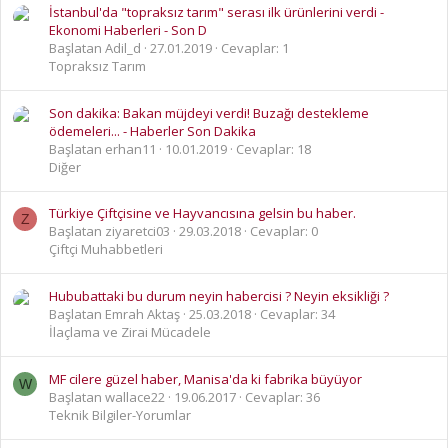
İstanbul'da "topraksız tarım" serası ilk ürünlerini verdi -
Ekonomi Haberleri - Son D
Başlatan Adil_d
27.01.2019
Cevaplar: 1
Topraksız Tarım
Son dakika: Bakan müjdeyi verdi! Buzağı destekleme
ödemeleri... - Haberler Son Dakika
Başlatan erhan11
10.01.2019
Cevaplar: 18
Diğer
Türkiye Çiftçisine ve Hayvancısına gelsin bu haber.
Z
Başlatan ziyaretci03
29.03.2018
Cevaplar: 0
Çiftçi Muhabbetleri
Hububattaki bu durum neyin habercisi ? Neyin eksikliği ?
Başlatan Emrah Aktaş
25.03.2018
Cevaplar: 34
İlaçlama ve Zirai Mücadele
MF cilere güzel haber, Manisa'da ki fabrika büyüyor
W
Başlatan wallace22
19.06.2017
Cevaplar: 36
Teknik Bilgiler-Yorumlar