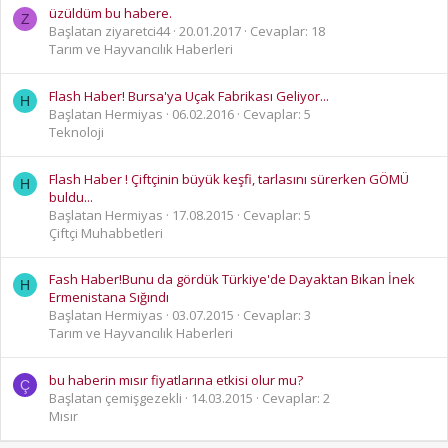
üzüldüm bu habere.
Z
Başlatan ziyaretci44
20.01.2017
Cevaplar: 18
Tarım ve Hayvancılık Haberleri
Flash Haber! Bursa'ya Uçak Fabrikası Geliyor...
H
Başlatan Hermiyas
06.02.2016
Cevaplar: 5
Teknoloji
Flash Haber ! Çiftçinin büyük keşfi, tarlasını sürerken GÖMÜ
H
buldu...
Başlatan Hermiyas
17.08.2015
Cevaplar: 5
Çiftçi Muhabbetleri
Fash Haber!Bunu da gördük Türkiye'de Dayaktan Bıkan İnek
H
Ermenistana Sığındı
Başlatan Hermiyas
03.07.2015
Cevaplar: 3
Tarım ve Hayvancılık Haberleri
bu haberin mısır fiyatlarına etkisi olur mu?
Ç
Başlatan çemişgezekli
14.03.2015
Cevaplar: 2
Mısır