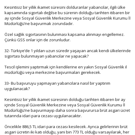
Kesintisiz bir yıllık ikamet süresini dolduranlar yabancılar, ilgili ülke
kapsamında sigortalı değilse bu sürenin dolduğu tarihten itibaren bir
ay içinde Sosyal Güvenlik Merkezine veya Sosyal Güvenlik Kurumu İl
Müdürlüğü’ne başvurmak zorundadır.
Özel sağlık sigortasının bulunması kapsama alınmayı engellemez.
Çünkü GSS onlar için de zorunludur.
32- Türkiye’de 1 yıldan uzun süredir yaşayan ancak kendi ülkelerinde
sigortası bulunmayan yabancılar ne yapacak?
Tescil işlemini yaptırmak için kendilerine en yakın Sosyal Güvenlik il
müdürlüğü veya merkezine başvurmaları gerekecek.
33- Bu başvuruyu yapmayan yabancılara nasıl bir yaptırım
uygulanacak?
Kesintisiz bir yıllık ikamet süresinin dolduğu tarihten itibaren bir ay
içinde Sosyal Güvenlik Merkezine veya Sosyal Güvenlik Kurumu İl
Müdürlüğü’ne başvurmayıp daha sonra başvurursa brüt asgari ücret
tutarında idari para cezası uygulanacaktır.
Öncelikle 886,5 TL idari para cezası kesilecek. Ayrıca gelirlerinin brüt
asgari ücretin iki katı olduğu, yani bin 773 TL olduğu varsayılarak, her