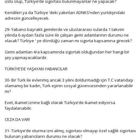
üstü olup, Türkiye’de sigortası bulunmayanlar ne yapacak?
Kendileri ya da Türkiye ‘deki yakınları ADNKS’nden yurtdışındaki
adresini güncelleyecek.
29- Yabancı bayraklı gemilerde ve uluslararası sularda 1 takvim
yılında 6 aydan fazla süre ile çalışan gemi adamlarının durumu ne
olacak? Türkiye ' ye döndüğü zaman mı sigorta kapsamına girecek?
Gemi adamları 4/a kapsamında sigortalı olduğundan her hangi bir
şey yapmayacaklardır.
TÜRKİYE’DE YAŞAYAN YABANCILAR
30- Bir Türk ile evlenmiş ancak 3 yılını doldurmadığı için T.C vatandaşı
olamamış bir kadın, Türk eşinin sosyal güvencesinden yararlanabilir
mi?
Evet, ikamet iznine bağlı olarak Türkiye’de ikamet ediyorsa
faydalanabilir.
CEZA DA VAR!
31- Türkiye’de oturma izni almış, sigortası olmayıp özel sağlık sigortası
bulunan yabancıların durumu ne olacak?