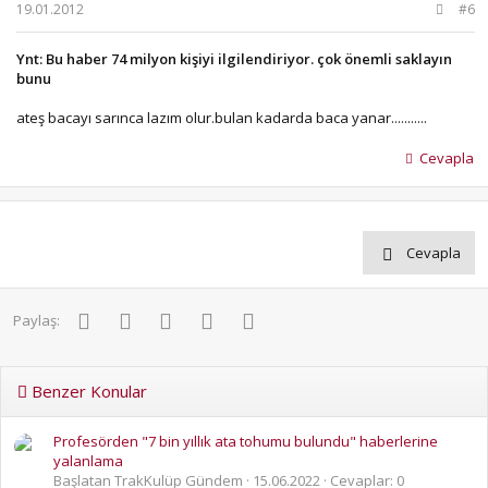
19.01.2012
#6
Ynt: Bu haber 74 milyon kişiyi ilgilendiriyor. çok önemli saklayın
bunu
ateş bacayı sarınca lazım olur.bulan kadarda baca yanar...........
Cevapla
Cevapla
Facebook
Twitter
Pinterest
WhatsApp
E-posta
Paylaş:
Benzer Konular
Profesörden "7 bin yıllık ata tohumu bulundu" haberlerine
yalanlama
Başlatan TrakKulüp Gündem
15.06.2022
Cevaplar: 0