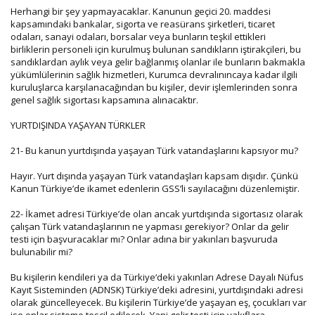
Herhangi bir şey yapmayacaklar. Kanunun geçici 20. maddesi
kapsamındaki bankalar, sigorta ve reasürans şirketleri, ticaret
odaları, sanayi odaları, borsalar veya bunların teşkil ettikleri
birliklerin personeli için kurulmuş bulunan sandıkların iştirakçileri, bu
sandıklardan aylık veya gelir bağlanmış olanlar ile bunların bakmakla
yükümlülerinin sağlık hizmetleri, Kurumca devralınıncaya kadar ilgili
kuruluşlarca karşılanacağından bu kişiler, devir işlemlerinden sonra
genel sağlık sigortası kapsamına alınacaktır.
YURTDIŞINDA YAŞAYAN TÜRKLER
21- Bu kanun yurtdışında yaşayan Türk vatandaşlarını kapsıyor mu?
Hayır. Yurt dışında yaşayan Türk vatandaşları kapsam dışıdır. Çünkü
Kanun Türkiye’de ikamet edenlerin GSS’li sayılacağını düzenlemiştir.
22- İkamet adresi Türkiye’de olan ancak yurtdışında sigortasız olarak
çalışan Türk vatandaşlarının ne yapması gerekiyor? Onlar da gelir
testi için başvuracaklar mı? Onlar adına bir yakınları başvuruda
bulunabilir mi?
Bu kişilerin kendileri ya da Türkiye‘deki yakınları Adrese Dayalı Nüfus
Kayıt Sisteminden (ADNSK) Türkiye’deki adresini, yurtdışındaki adresi
olarak güncelleyecek. Bu kişilerin Türkiye’de yaşayan eş, çocukları var
ise onlar sisteme tescil edilecek. Yani gelir testi için vakıflara