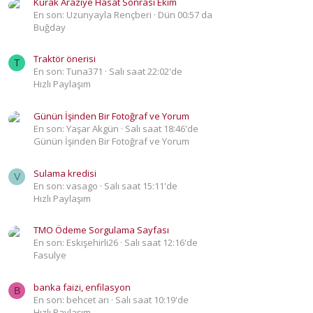
Kurak Araziye Hasat Sonrası Ekim
En son: Uzunyayla Rençberi
Dün 00:57 da
Buğday
Traktör önerisi
T
En son: Tuna371
Salı saat 22:02'de
Hızlı Paylaşım
Günün İşinden Bir Fotoğraf ve Yorum
En son: Yaşar Akgün
Salı saat 18:46'de
Günün İşinden Bir Fotoğraf ve Yorum
Sulama kredisi
V
En son: vasago
Salı saat 15:11'de
Hızlı Paylaşım
TMO Ödeme Sorgulama Sayfası
En son: Eskişehirli26
Salı saat 12:16'de
Fasulye
banka faizi, enfilasyon
B
En son: behcet arı
Salı saat 10:19'de
Hızlı Paylaşım