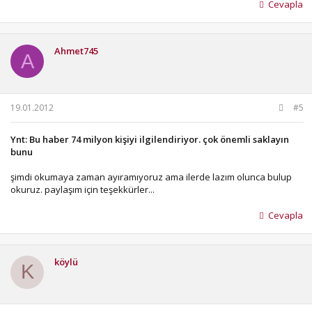
Cevapla
Ahmet745
A
19.01.2012
#5
Ynt: Bu haber 74 milyon kişiyi ilgilendiriyor. çok önemli saklayın
bunu
şimdi okumaya zaman ayıramıyoruz ama ilerde lazım olunca bulup
okuruz. paylaşım için teşekkürler...
Cevapla
köylü
K