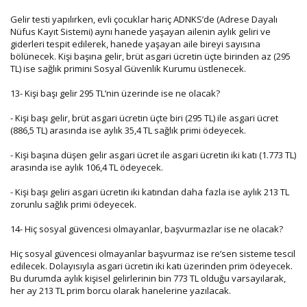
Gelir testi yapılırken, evli çocuklar hariç ADNKS’de (Adrese Dayalı
Nüfus Kayıt Sistemi) aynı hanede yaşayan ailenin aylık geliri ve
giderleri tespit edilerek, hanede yaşayan aile bireyi sayısına
bölünecek. Kişi başına gelir, brüt asgari ücretin üçte birinden az (295
TL) ise sağlık primini Sosyal Güvenlik Kurumu üstlenecek.
13- Kişi başı gelir 295 TL’nin üzerinde ise ne olacak?
- Kişi başı gelir, brüt asgari ücretin üçte biri (295 TL) ile asgari ücret
(886,5 TL) arasında ise aylık 35,4 TL sağlık primi ödeyecek.
- Kişi başına düşen gelir asgari ücret ile asgari ücretin iki katı (1.773 TL)
arasında ise aylık 106,4 TL ödeyecek.
- Kişi başı geliri asgari ücretin iki katından daha fazla ise aylık 213 TL
zorunlu sağlık primi ödeyecek.
14- Hiç sosyal güvencesi olmayanlar, başvurmazlar ise ne olacak?
Hiç sosyal güvencesi olmayanlar başvurmaz ise re’sen sisteme tescil
edilecek. Dolayısıyla asgari ücretin iki katı üzerinden prim ödeyecek.
Bu durumda aylık kişisel gelirlerinin bin 773 TL olduğu varsayılarak,
her ay 213 TL prim borcu olarak hanelerine yazılacak.