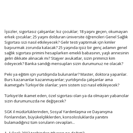
İşsizler, sigortasız çalışanlar; kız çocuklar; 18 yaşını geçen, okumayan
erkek çocuklar; 25 yaşını dolduran üniversite öğrencileri Genel Sağlık
Sigortası sizi nasıl etkileyecek? Gelir testi yaptırmak için kimler
başvurmak zorunda kalacak? 25 yaşında işsiz bir genç adamın genel
sağlık sigortası primini hesaplarken emekli babasının, yaşlı annesinin
geliri dikkate alınacak mı? Stajyer avukatlar, sizin priminizi kim
ödeyecek? Banka sandığı mensupları sizin durumunuz ne olacak?
Peki ya eğitim için yurtdışında bulunanlar? Master, doktora yapanlar.
Burs kazananlar kazanmayanlar; yurtdışında çalışanlar ama
ikametgahı Türkiye’de olanlar; yeni sistem sizi nasıl etkileyecek?
Türkiye’de ikamet eden, özel sigortası olan ya da olmayan yabancılar
sizin durumunuzda ne değişecek?
SGK il müdürlüklerinden, Sosyal Yardımlaşma ve Dayanışma
Fonlarından, büyükelçiliklerden, konsolosluklarda yanıtını
bulamadığınız tüm soruların cevapları...
1- 1 Ocak 2012 tarihinden itibaren ne değişti?