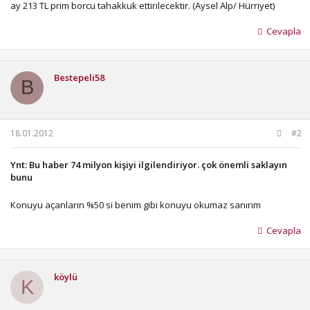
ay 213 TL prim borcu tahakkuk ettirilecektir. (Aysel Alp/ Hürriyet)
Cevapla
Bestepeli58
B
18.01.2012
#2
Ynt: Bu haber 74 milyon kişiyi ilgilendiriyor. çok önemli saklayın
bunu
Konuyu açanların %50 si benim gibi konuyu okumaz sanırım
Cevapla
köylü
K