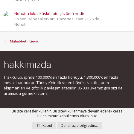
Nohutta lokal küsküt otu çözümü nedir
En son: alipasalierkan
Pazartesi saat 21:26'de
Nohut
Muhabbet - Geyik
hakkımızda
TrakKulüp, içinde 100.000'den fazla konuyu, 1.300.000'den fazla
mesajı barındıran Türkiye'nin ilk ve en büyük traktör, tarım
ekipmanları ve çiftçilik paylaşım sitesidir. 86.000 üyemiz gibi sizi de
aramızda görmek isteriz.
Bu site çerezler kullanır. Bu siteyi kullanmaya devam ederek çerez
kullanımımızı kabul etmiş olursunuz.
bizi takip edin
Kabul
Daha fazla bilgi edin…