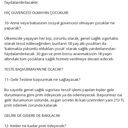
faydalandırılacaktır.
HİÇ GÜVENCESİ OLMAYAN ÇOCUKLAR
10- Anne veya babasının sosyal güvencesi olmayan çocuklar ne
yapacak?
Ülkemizde yaşayan her kişi, zorunlu olarak, genel sağlık sigortalısı
olarak tescil edileceğinden, bunların 18 yaş altı çocukları da
‘bakmakla yükümlü oldukları çocuk’ olarak sağlık yardımlarından
faydalandırılacak. 30 gün ve prim borcu aranmaksızın 18 yaşın
altındaki tüm çocuklara sağlık hizmeti verilmeye devam edecek.
TESTE BAŞVURMAYAN NE OLACAK?
11- Gelir Testine başvurmak ne sağlayacak?
Bu sayede genel sağlık sigortası ‘tescil’ işlemi yapılan kişiler gelir
durumlarına göre prim ödeyecek ya da ödemeyecek. Başvurmaz ise
gelir durumunun üstünde, asgari ücretin iki katı üzerinden yani 213 TL
prim ödemek zorunda kalacak.
GELİRE DE GİDERE DE BAKILACAK
12- Kimler ne kadar prim ödeyecek?