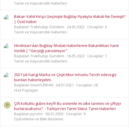
Tarım ve Hayvancılık Haberleri
Bakan Vahit Kirişci Geçmişte Buğday Fiyatıyla Alakalı Ne Demişti?
| Özel Haber
Başlatan TrakKulüp Gündem
24.05.2022
Cevaplar: 0
Tarım ve Hayvancılık Haberleri
Hindistan'dan Buğday İthalatı Haberlerine Bakanlıktan Yanıt
Verildi | "Gerçeği yansıtmıyor"
Başlatan TrakKulüp Gündem
16.05.2022
Cevaplar: 1
Tarım ve Hayvancılık Haberleri
2021'yılı hangi Marka ve Çeşit Mısır tohumu Tercih edecegiz
burdan haberleşelim.
Başlatan ömerFURKAN
04.01.2021
Cevaplar: 28
Hızlı Paylaşım
Çift koltuklu gübre keyfi! Bu sistemle mi ülke tarımını ve çiftçiyi
P
kurtaracaksınız? - Türkiye'nin Tarım Sitesi: Tarım Haberleri
Başlatan pyrzmc
06.01.2020
Cevaplar: 9
Gübreleme ve Bitki Besleme