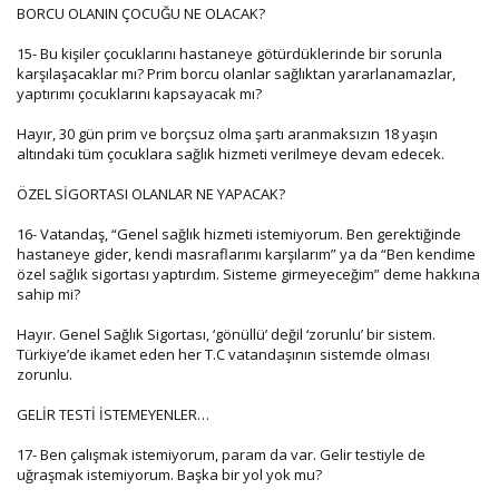
BORCU OLANIN ÇOCUĞU NE OLACAK?
15- Bu kişiler çocuklarını hastaneye götürdüklerinde bir sorunla
karşılaşacaklar mı? Prim borcu olanlar sağlıktan yararlanamazlar,
yaptırımı çocuklarını kapsayacak mı?
Hayır, 30 gün prim ve borçsuz olma şartı aranmaksızın 18 yaşın
altındaki tüm çocuklara sağlık hizmeti verilmeye devam edecek.
ÖZEL SİGORTASI OLANLAR NE YAPACAK?
16- Vatandaş, “Genel sağlık hizmeti istemiyorum. Ben gerektiğinde
hastaneye gider, kendi masraflarımı karşılarım” ya da “Ben kendime
özel sağlık sigortası yaptırdım. Sisteme girmeyeceğim” deme hakkına
sahip mi?
Hayır. Genel Sağlık Sigortası, ‘gönüllü’ değil ‘zorunlu’ bir sistem.
Türkiye’de ikamet eden her T.C vatandaşının sistemde olması
zorunlu.
GELİR TESTİ İSTEMEYENLER…
17- Ben çalışmak istemiyorum, param da var. Gelir testiyle de
uğraşmak istemiyorum. Başka bir yol yok mu?