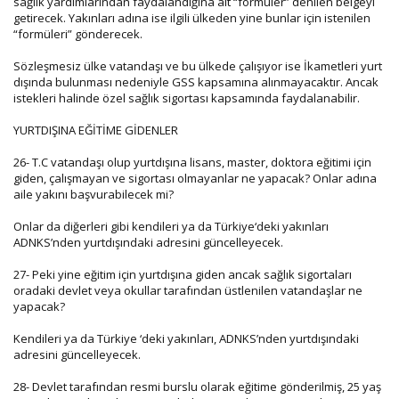
sağlık yardımlarından faydalandığına ait “formüler” denilen belgeyi
getirecek. Yakınları adına ise ilgili ülkeden yine bunlar için istenilen
“formüleri” gönderecek.
Sözleşmesiz ülke vatandaşı ve bu ülkede çalışıyor ise İkametleri yurt
dışında bulunması nedeniyle GSS kapsamına alınmayacaktır. Ancak
istekleri halinde özel sağlık sigortası kapsamında faydalanabilir.
YURTDIŞINA EĞİTİME GİDENLER
26- T.C vatandaşı olup yurtdışına lisans, master, doktora eğitimi için
giden, çalışmayan ve sigortası olmayanlar ne yapacak? Onlar adına
aile yakını başvurabilecek mi?
Onlar da diğerleri gibi kendileri ya da Türkiye‘deki yakınları
ADNKS’nden yurtdışındaki adresini güncelleyecek.
27- Peki yine eğitim için yurtdışına giden ancak sağlık sigortaları
oradaki devlet veya okullar tarafından üstlenilen vatandaşlar ne
yapacak?
Kendileri ya da Türkiye ‘deki yakınları, ADNKS’nden yurtdışındaki
adresini güncelleyecek.
28- Devlet tarafından resmi burslu olarak eğitime gönderilmiş, 25 yaş