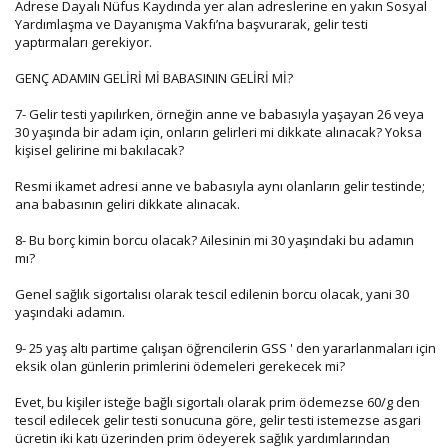
Adrese Dayalı Nüfus Kaydında yer alan adreslerine en yakın Sosyal
Yardımlaşma ve Dayanışma Vakfı’na başvurarak, gelir testi
yaptırmaları gerekiyor.
GENÇ ADAMIN GELİRİ Mİ BABASININ GELİRİ Mİ?
7- Gelir testi yapılırken, örneğin anne ve babasıyla yaşayan 26 veya
30 yaşında bir adam için, onların gelirleri mi dikkate alınacak? Yoksa
kişisel gelirine mi bakılacak?
Resmi ikamet adresi anne ve babasıyla aynı olanların gelir testinde;
ana babasının geliri dikkate alınacak.
8- Bu borç kimin borcu olacak? Ailesinin mi 30 yaşındaki bu adamın
mı?
Genel sağlık sigortalısı olarak tescil edilenin borcu olacak, yani 30
yaşındaki adamın.
9- 25 yaş altı partime çalışan öğrencilerin GSS ' den yararlanmaları için
eksik olan günlerin primlerini ödemeleri gerekecek mi?
Evet, bu kişiler isteğe bağlı sigortalı olarak prim ödemezse 60/g den
tescil edilecek gelir testi sonucuna göre, gelir testi istemezse asgari
ücretin iki katı üzerinden prim ödeyerek sağlık yardımlarından