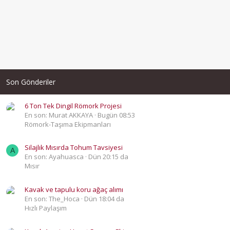
Son Gönderiler
6 Ton Tek Dingil Römork Projesi
En son: Murat AKKAYA
Bugün 08:53
Römork-Taşıma Ekipmanları
Silajlık Mısırda Tohum Tavsiyesi
A
En son: Ayahuasca
Dün 20:15 da
Mısır
Kavak ve tapulu koru ağaç alımı
En son: The_Hoca
Dün 18:04 da
Hızlı Paylaşım