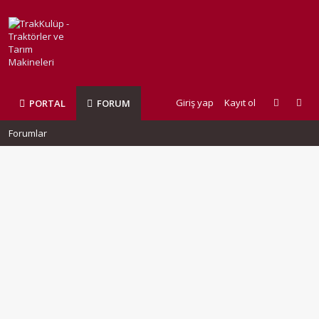
Giriş yap
Kayıt ol
PORTAL
FORUM
Forumlar