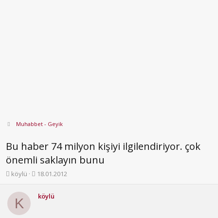
Muhabbet - Geyik
Bu haber 74 milyon kişiyi ilgilendiriyor. çok
önemli saklayın bunu
K
B
köylü
18.01.2012
o
a
n
ş
köylü
b
l
K
u
a
y
n