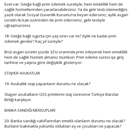
Evet var. İsteğe bağlı prim ödemek suretiyle, hem emeklilik hem de
sağlık hizmetlerinden yararlanabilirsiniz. Ya da gelir testi istemediğini
yazılı olarak Sosyal Güvenlik Kurumu’na beyan edersiniz; aylık asgari
ücretin iki katı üzerinden de prim öderseniz, gelir testiyle
uğraşmazsınız.
18- İsteğe bağlı sigorta için yaş sınırı var mı? Aylık ne kadar prim
ödemek gerekir? Kaç yıl süreyle?
Brüt asgari ücretin yüzde 32’si oranında prim ödeyerek hem emeklilik
hem de sağlık hizmeti almanız mümkün. Prim ödeme süresi işe giriş
tarihine ve yaşına göre değişiklik gösteriyor.
STAJYER AVUKATLAR
19- Avukatlık stajı yapanların durumu ne olacak?
Stajyer avukatların GSS primlerini staj süresince Türkiye Barolar
Birliği karşılıyor.
BANKA SANDIĞI MENSUPLARI
20- Banka sandığı vakıflarından emekli olanların durumu ne olacak?
Bunların bakmakla yükümlü oldukları eş ve çocukları ne yapacak?