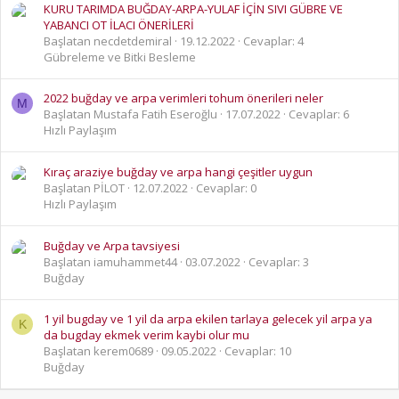
KURU TARIMDA BUĞDAY-ARPA-YULAF İÇİN SIVI GÜBRE VE
YABANCI OT İLACI ÖNERİLERİ
Başlatan necdetdemiral
19.12.2022
Cevaplar: 4
Gübreleme ve Bitki Besleme
2022 buğday ve arpa verimleri tohum önerileri neler
M
Başlatan Mustafa Fatih Eseroğlu
17.07.2022
Cevaplar: 6
Hızlı Paylaşım
Kıraç araziye buğday ve arpa hangi çeşitler uygun
Başlatan PİLOT
12.07.2022
Cevaplar: 0
Hızlı Paylaşım
Buğday ve Arpa tavsiyesi
Başlatan iamuhammet44
03.07.2022
Cevaplar: 3
Buğday
1 yil bugday ve 1 yil da arpa ekilen tarlaya gelecek yil arpa ya
K
da bugday ekmek verim kaybi olur mu
Başlatan kerem0689
09.05.2022
Cevaplar: 10
Buğday