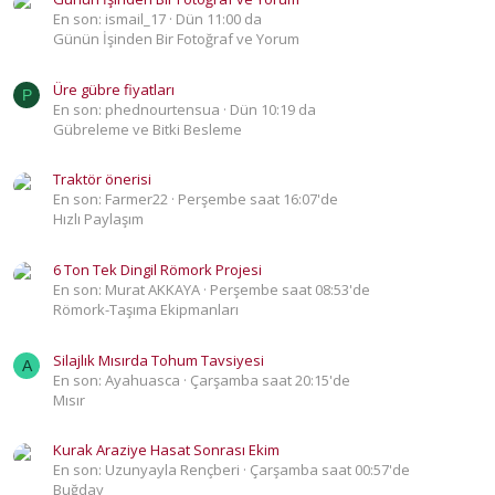
En son: ismail_17
Dün 11:00 da
Günün İşinden Bir Fotoğraf ve Yorum
Üre gübre fiyatları
P
En son: phednourtensua
Dün 10:19 da
Gübreleme ve Bitki Besleme
Traktör önerisi
En son: Farmer22
Perşembe saat 16:07'de
Hızlı Paylaşım
6 Ton Tek Dingil Römork Projesi
En son: Murat AKKAYA
Perşembe saat 08:53'de
Römork-Taşıma Ekipmanları
Silajlık Mısırda Tohum Tavsiyesi
A
En son: Ayahuasca
Çarşamba saat 20:15'de
Mısır
Kurak Araziye Hasat Sonrası Ekim
En son: Uzunyayla Rençberi
Çarşamba saat 00:57'de
Buğday