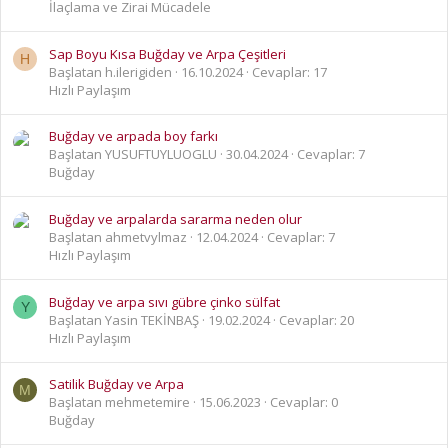
İlaçlama ve Zirai Mücadele
Sap Boyu Kısa Buğday ve Arpa Çeşitleri
H
Başlatan h.ilerigiden
16.10.2024
Cevaplar: 17
Hızlı Paylaşım
Buğday ve arpada boy farkı
Başlatan YUSUFTUYLUOGLU
30.04.2024
Cevaplar: 7
Buğday
Buğday ve arpalarda sararma neden olur
Başlatan ahmetvylmaz
12.04.2024
Cevaplar: 7
Hızlı Paylaşım
Buğday ve arpa sıvı gübre çinko sülfat
Y
Başlatan Yasin TEKİNBAŞ
19.02.2024
Cevaplar: 20
Hızlı Paylaşım
Satilik Buğday ve Arpa
M
Başlatan mehmetemire
15.06.2023
Cevaplar: 0
Buğday