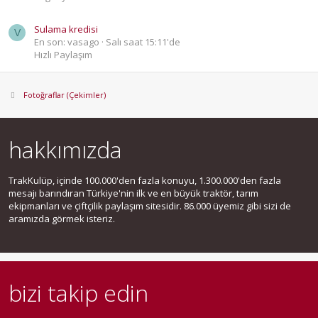
Sulama kredisi
V
En son: vasago
Salı saat 15:11'de
Hızlı Paylaşım
Fotoğraflar (Çekimler)
hakkımızda
TrakKulüp, içinde 100.000'den fazla konuyu, 1.300.000'den fazla
mesajı barındıran Türkiye'nin ilk ve en büyük traktör, tarım
ekipmanları ve çiftçilik paylaşım sitesidir. 86.000 üyemiz gibi sizi de
aramızda görmek isteriz.
bizi takip edin