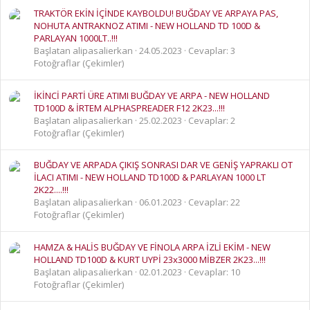
TRAKTÖR EKİN İÇİNDE KAYBOLDU! BUĞDAY VE ARPAYA PAS,
NOHUTA ANTRAKNOZ ATIMI - NEW HOLLAND TD 100D &
PARLAYAN 1000LT..!!!
Başlatan alipasalierkan
24.05.2023
Cevaplar: 3
Fotoğraflar (Çekimler)
İKİNCİ PARTİ ÜRE ATIMI BUĞDAY VE ARPA - NEW HOLLAND
TD100D & İRTEM ALPHASPREADER F12 2K23...!!!
Başlatan alipasalierkan
25.02.2023
Cevaplar: 2
Fotoğraflar (Çekimler)
BUĞDAY VE ARPADA ÇIKIŞ SONRASI DAR VE GENİŞ YAPRAKLI OT
İLACI ATIMI - NEW HOLLAND TD100D & PARLAYAN 1000 LT
2K22....!!!
Başlatan alipasalierkan
06.01.2023
Cevaplar: 22
Fotoğraflar (Çekimler)
HAMZA & HALİS BUĞDAY VE FİNOLA ARPA İZLİ EKİM - NEW
HOLLAND TD100D & KURT UYPİ 23x3000 MİBZER 2K23...!!!
Başlatan alipasalierkan
02.01.2023
Cevaplar: 10
Fotoğraflar (Çekimler)