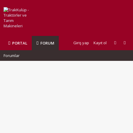
Giriş yap
Kayıt ol
PORTAL
FORUM
Forumlar