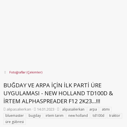
Fotoğraflar (Çekimler)
BUĞDAY VE ARPA İÇİN İLK PARTİ ÜRE
UYGULAMASI - NEW HOLLAND TD100D &
İRTEM ALPHASPREADER F12 2K23...!!!
K
B
E
alipasalierkan
14.01.2023
alipasalierkan
arpa
atımı
o
a
t
bluemaster
bugday
irtem tarım
new holland
td100d
traktor
n
ş
i
üre gübresi
b
l
k