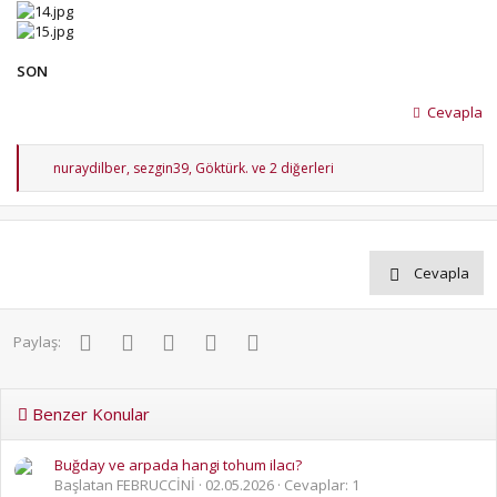
SON
Cevapla
T
nuraydilber
,
sezgin39
,
Göktürk.
ve 2 diğerleri
e
p
k
i
l
e
Cevapla
r
:
Facebook
Twitter
Pinterest
WhatsApp
E-posta
Paylaş:
Benzer Konular
Buğday ve arpada hangi tohum ilacı?
Başlatan FEBRUCCİNİ
02.05.2026
Cevaplar: 1