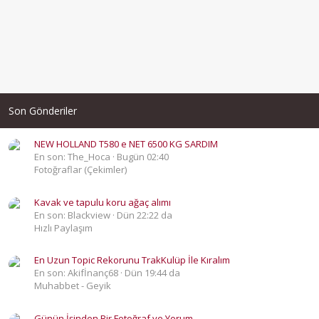
Son Gönderiler
NEW HOLLAND T580 e NET 6500 KG SARDIM
En son: The_Hoca
Bugün 02:40
Fotoğraflar (Çekimler)
Kavak ve tapulu koru ağaç alımı
En son: Blackview
Dün 22:22 da
Hızlı Paylaşım
En Uzun Topic Rekorunu TrakKulüp İle Kıralım
En son: Akifİnanç68
Dün 19:44 da
Muhabbet - Geyik
Günün İşinden Bir Fotoğraf ve Yorum