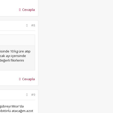
Cevapla
#8
isinde 10 kg üre atıp
ak ayı içerisinde
ğerli fikirlerini
Cevapla
#9
gübreyi Mısır'da
ibitörlü atacağım.azot