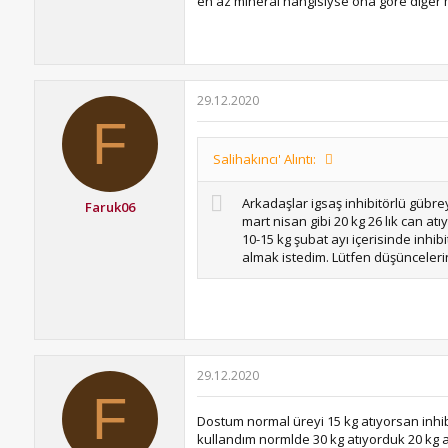
en az mineral hangisiyse ona göre diğer m
29.12.2020
F
Salihakıncı' Alıntı:
Arkadaşlar igsaş inhibitörlü gübrey
Faruk06
mart nisan gibi 20 kg 26 lık can 
10-15 kg şubat ayı içerisinde inhibi
almak istedim. Lütfen düşüncelerini
29.12.2020
F
Dostum normal üreyi 15 kg atıyorsan inhib
kullandım normlde 30 kg atıyorduk 20 kg a