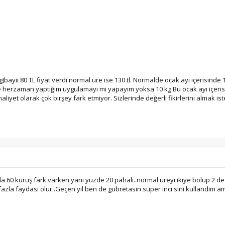
)bayii 80 TL fiyat verdi normal üre ise 130 tl. Normalde ocak ayı içerisinde 
zce herzaman yaptığım uygulamayı mı yapayım yoksa 10 kg Bu ocak ayı içeris
aliyet olarak çok birşey fark etmiyor. Sizlerinde değerli fikirlerini almak is
ada 60 kuruş fark varken yani yuzde 20 pahali..normal ureyi ikiye bölüp 2 
azla faydasi olur..Geçen yil ben de gubretasin süper inci sini kullandim 