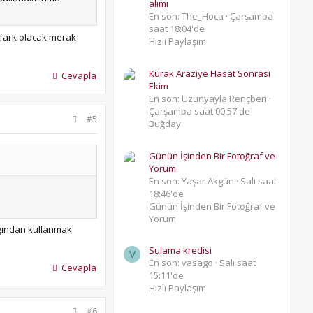
alımı
En son: The_Hoca
Çarşamba
saat 18:04'de
 fark olacak merak
Hızlı Paylaşım
Kurak Araziye Hasat Sonrası
Cevapla
Ekim
En son: Uzunyayla Rençberi
Çarşamba saat 00:57'de
#5
Buğday
Günün İşinden Bir Fotoğraf ve
Yorum
En son: Yaşar Akgün
Salı saat
18:46'de
Günün İşinden Bir Fotoğraf ve
Yorum
ığından kullanmak
Sulama kredisi
V
En son: vasago
Salı saat
Cevapla
15:11'de
Hızlı Paylaşım
#6