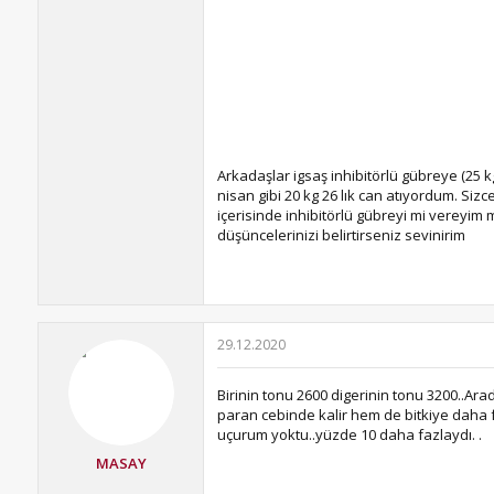
Arkadaşlar igsaş inhibitörlü gübreye (25 kg
nisan gibi 20 kg 26 lık can atıyordum. Si
içerisinde inhibitörlü gübreyi mi vereyim m
düşüncelerinizi belirtirseniz sevinirim
29.12.2020
Birinin tonu 2600 digerinin tonu 3200..Ar
paran cebinde kalir hem de bitkiye daha f
uçurum yoktu..yüzde 10 daha fazlaydı. .
MASAY