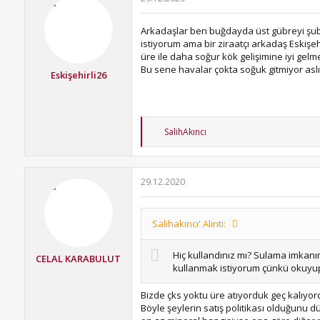
Arkadaşlar ben buğdayda üst gübreyi şuba
istiyorum ama bir ziraatçı arkadaş Eskişeh
üre ile daha soğur kök gelişimine iyi gel
Bu sene havalar çokta soğuk gitmiyor asl
Eskişehirli26
T
SalihAkıncı
e
p
k
i
29.12.2020
l
e
r
:
Salihakıncı' Alıntı:
Hiç kullandınız mı? Sulama imkanı
CELAL KARABULUT
kullanmak istiyorum çünkü okuyup 
Bizde çks yoktu üre atıyorduk geç kalıyo
Böyle şeylerin satış politikası olduğunu 