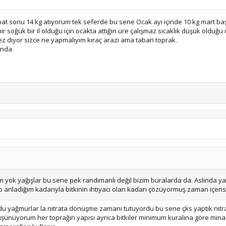
t sonu 14 kg atıyorum tek seferde bu sene Ocak ayı içinde 10 kg mart baş
ir soğuk bir il olduğu için ocakta attığın üre çalışmaz sıcaklık düşük olduğu
mez diyor sizce ne yapmalıyım kıraç arazi ama taban toprak.
ında
m yok yağışlar bu sene pek randımanlı değil bizim buralarda da. Aslında ya
anladığım kadarıyla bitkinin ihtiyacı olan kadarı çözüyormuş zaman içeri
rdu yağmurlar la nitrata dönüşme zamanı tutuyordu bu sene çks yaptık nitr
düşünüyorum her toprağın yapısı ayrıca bitkiler minimum kuralına göre mina