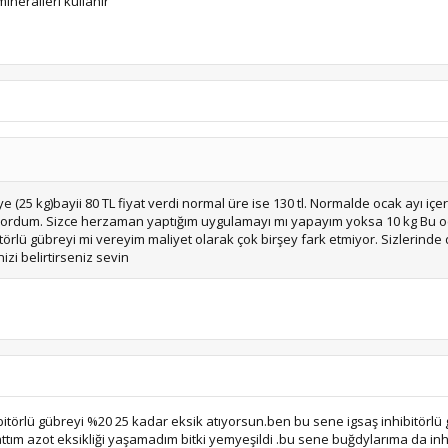
ineralleri kullanır
e (25 kg)bayii 80 TL fiyat verdi normal üre ise 130 tl. Normalde ocak ayı içer
atıyordum. Sizce herzaman yaptığım uygulamayı mı yapayım yoksa 10 kg Bu oc
törlü gübreyi mi vereyim maliyet olarak çok birşey fark etmiyor. Sizlerinde de
zi belirtirseniz sevin
itörlü gübreyi %20 25 kadar eksik atıyorsun.ben bu sene igsaş inhibitörlü 
ttım azot eksikliği yaşamadım bitki yemyeşildi .bu sene buğdylarıma da inh