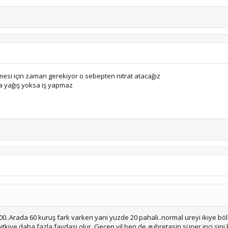
mesi için zaman gerekiyor o sebepten nitrat atacağız
a yağış yoksa iş yapmaz
200..Arada 60 kuruş fark varken yani yuzde 20 pahali..normal ureyi ikiye bö
tkiye daha fazla faydasi olur..Geçen yil ben de gubretasin süper inci sin