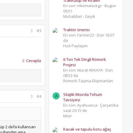
TrakKulüp İle Kıralım
En son: mkemalackgz
Bugün
09:51
Muhabbet - Geyik
Traktör önerisi
#3
En son: Farmer22
Dün 16:07
da
Hızlı Paylaşım
6 Ton Tek Dingil Römork
Cevapla
Projesi
En son: Murat AKKAYA
Dün
08:53 da
Römork-Taşıma Ekipmanları
Silajlık Mısırda Tohum
A
#4
Tavsiyesi
En son: Ayahuasca
Çarşamba
saat 20:15'de
Mısır
lüp 2 defa kullansan
Kavak ve tapulu koru ağaç
i kullandim ama