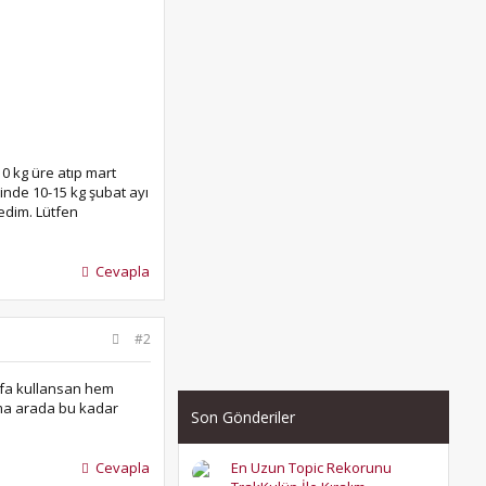
10 kg üre atıp mart
inde 10-15 kg şubat ayı
tedim. Lütfen
Cevapla
#2
defa kullansan hem
ama arada bu kadar
Son Gönderiler
En Uzun Topic Rekorunu
Cevapla