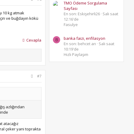
TMO Ödeme Sorgulama
Sayfası
ı 10 kg atmak
En son: Eskişehirli26
Salı saat
 için ve buğdayın kökü
12:16'de
Fasulye
banka faizi, enfilasyon
Cevapla
B
En son: behcet arı
Salı saat
10:19'de
Hızlı Paylaşım
#7
ğış azlığından
sinde
at atacağız
ral çeker yani toprakta