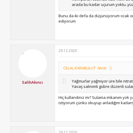
arada bu kadar uçurum yoktu..yüz
Bunu da iki defa da düşünüyorum ocak orta
ediyorum
29.12.2020
CELAL KARABULUT' Alıntı:
Yağmurlar yağmıyor üre bile nitra
SalihAkıncı
Yavaş salınımlı gübre düzenli su
Hiç kullandınız mı? Sulama imkanım yok y
istiyorum çünkü okuyup anladığım kadarıy
29.12.2020