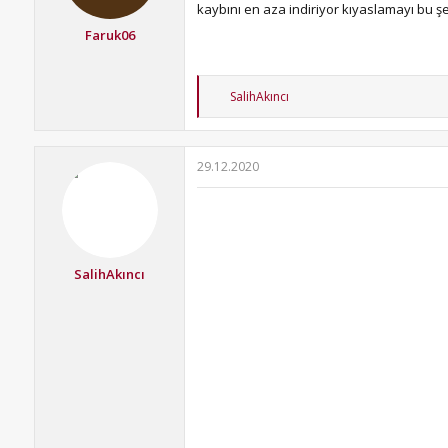
kaybını en aza indiriyor kıyaslamayı bu ş
Faruk06
T
SalihAkıncı
e
p
k
i
29.12.2020
l
e
r
:
SalihAkıncı