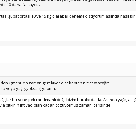
de 10 daha fazlaydı. .
sı şubat ortası 10 ve 15 kg olarak Bi denemek istiyorum aslında nasıl bir
t dönüşmesi için zaman gerekiyor o sebepten nitrat atacağız
lama veya yağış yoksa iş yapmaz
ağışlar bu sene pek randımanlı değil bizim buralarda da. Aslında yağış azl
la bitkinin ihtiyacı olan kadarı çözüyormuş zaman içerisinde