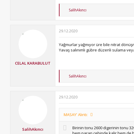
T
SalihAkıncı
e
p
k
i
29.12.2020
l
e
r
Yağmurlar yağmıyor üre bile nitrat dönüş
:
Yavaş salınımlı gübre düzenli sulama vey
CELAL KARABULUT
T
SalihAkıncı
e
p
k
i
29.12.2020
l
e
r
:
MASAY' Alıntı:
Birinin tonu 2600 digerinin tonu 3
SalihAkıncı
hem paran cebinde kalir hem de bi