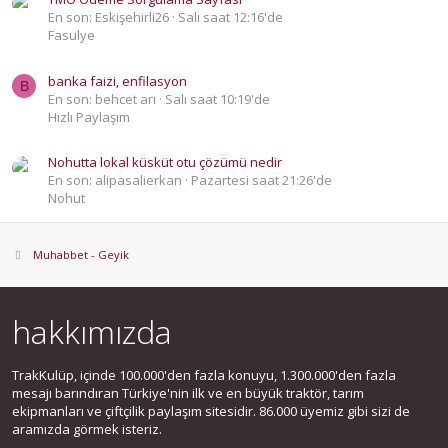
En son: Eskişehirli26
Salı saat 12:16'de
Fasulye
banka faizi, enfilasyon
B
En son: behcet arı
Salı saat 10:19'de
Hızlı Paylaşım
Nohutta lokal küsküt otu çözümü nedir
En son: alipasalierkan
Pazartesi saat 21:26'de
Nohut
Muhabbet - Geyik
hakkımızda
TrakKulüp, içinde 100.000'den fazla konuyu, 1.300.000'den fazla
mesajı barındıran Türkiye'nin ilk ve en büyük traktör, tarım
ekipmanları ve çiftçilik paylaşım sitesidir. 86.000 üyemiz gibi sizi de
aramızda görmek isteriz.