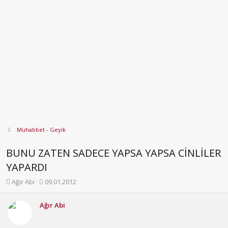
Muhabbet - Geyik
BUNU ZATEN SADECE YAPSA YAPSA CİNLİLER
YAPARDI
K
B
Ağır Abi
09.01.2012
o
a
n
ş
Ağır Abi
b
l
u
a
y
n