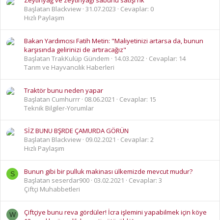
Zeytinyağ ve zeytinyağı sabunu satışı hk
Başlatan Blackview
31.07.2023
Cevaplar: 0
Hızlı Paylaşım
Bakan Yardımcısı Fatih Metin: "Maliyetinizi artarsa da, bunun
karşısında gelirinizi de artıracağız"
Başlatan TrakKulüp Gündem
14.03.2022
Cevaplar: 14
Tarım ve Hayvancılık Haberleri
Traktör bunu neden yapar
Başlatan Cumhurrr
08.06.2021
Cevaplar: 15
Teknik Bilgiler-Yorumlar
SİZ BUNU BŞRDE ÇAMURDA GÖRÜN
Başlatan Blackview
09.02.2021
Cevaplar: 2
Hızlı Paylaşım
Bunun gibi bir pulluk makinası ülkemizde mevcut mudur?
S
Başlatan seserdar900
03.02.2021
Cevaplar: 3
Çiftçi Muhabbetleri
Çiftçiye bunu reva gördüler! İcra işlemini yapabilmek için köye
W