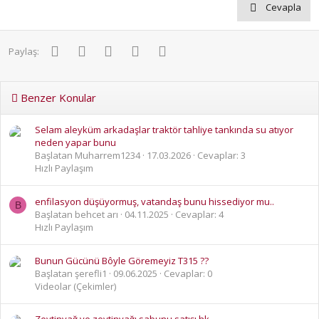
Cevapla
Facebook
Twitter
Pinterest
WhatsApp
E-posta
Paylaş:
Benzer Konular
Selam aleyküm arkadaşlar traktör tahliye tankında su atıyor
neden yapar bunu
Başlatan Muharrem1234
17.03.2026
Cevaplar: 3
Hızlı Paylaşım
enfilasyon düşüyormuş, vatandaş bunu hissediyor mu..
B
Başlatan behcet arı
04.11.2025
Cevaplar: 4
Hızlı Paylaşım
Bunun Gücünü Bôyle Göremeyiz T315 ??
Başlatan şerefli1
09.06.2025
Cevaplar: 0
Videolar (Çekimler)