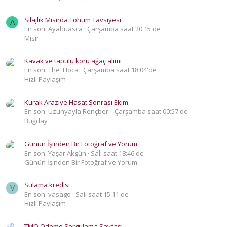
Silajlık Mısırda Tohum Tavsiyesi
A
En son: Ayahuasca
Çarşamba saat 20:15'de
Mısır
Kavak ve tapulu koru ağaç alımı
En son: The_Hoca
Çarşamba saat 18:04'de
Hızlı Paylaşım
Kurak Araziye Hasat Sonrası Ekim
En son: Uzunyayla Rençberi
Çarşamba saat 00:57'de
Buğday
Günün İşinden Bir Fotoğraf ve Yorum
En son: Yaşar Akgün
Salı saat 18:46'de
Günün İşinden Bir Fotoğraf ve Yorum
Sulama kredisi
V
En son: vasago
Salı saat 15:11'de
Hızlı Paylaşım
TMO Ödeme Sorgulama Sayfası