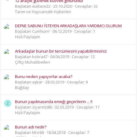
12 araçlık güvenlik kuvveti götürüldü!
Başlatan wallace22
25.10.2020
Cevaplar: 32
Tarım ve Hayvancılık Haberleri
DEFNE SABUNU İSTEYEN ARKADAŞLARA YARDIMCI OLURUM
Başlatan Cumhurrr
06.12.2019
Cevaplar: 1
Hızlı Paylaşım
Arkadaşlar bunun bir tercümesini yapabilirmisiniz
Başlatan kobra47
04.04.2019
Cevaplar: 12
Çiftçi Muhabbetleri
Bunu neden yapıyorlar acaba?
Başlatan aşkar
28.03.2019
Cevaplar: 9
Buğday
Bunun yapılmasında emeği geçenlerin ... !!
Z
Başlatan ziyaretci86
02.03.2019
Cevaplar: 17
Hızlı Paylaşım
Bunun adı nedir?
Başlatan Mnr68
18.04.2018
Cevaplar: 7