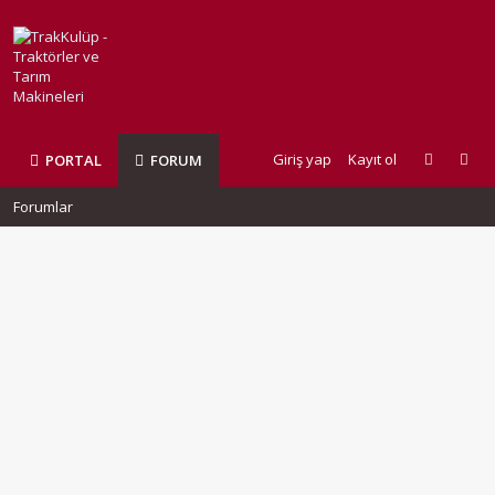
Giriş yap
Kayıt ol
PORTAL
FORUM
Forumlar