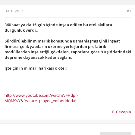
u
g
b
ı
09.01.2012
#1
a
ç
ş
t
360 saat ya da 15 gün içinde inşaa edilen bu otel akıllara
l
a
durgunluk verdi..
a
r
t
i
Sürdürülebilir mimarlık konusunda uzmanlaşmış Çinli inşaat
a
h
firması, çelik yapıların üzerine yerleştirilen prefabrik
n
i
modüllerden inşa ettiği gökdelen, raporlara göre 9.0 şiddetindeki
depreme dayanacak kadar sağlam.
İşte Çin'in mimari harikası o otel:
http://www.youtube.com/watch?v=Hdpf-
MQM9vY&feature=player_embedded#
!
Cevapla