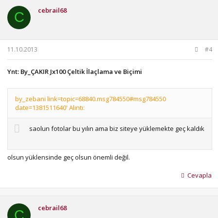
cebrail68
C
11.10.2013
#4
Ynt: By_ÇAKIR Jx100 Çeltik İlaçlama ve Biçimi
by_zebani link=topic=68840.msg784550#msg784550
date=1381511640' Alıntı:
saolun fotolar bu yılın ama biz siteye yüklemekte geç kaldık
olsun yüklensinde geç olsun önemli değil.
Cevapla
cebrail68
C