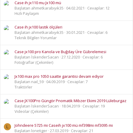
Case ih jx110 mu Jx100 mü
Başlatan ahmetkarabıyık35
04.02.2021
Cevaplar: 12
Hızlı Paylaşım
Case ih jx100 lastik ölçüleri
Başlatan ahmetkarabıyık35
30.01.2021
Cevaplar: 6
Teknik Bilgiler-Yorumlar
Case jx100 pro Kanola ve Buğday Üre Gübrelemesi
Başlatan İskenderSacan
27.12.2020
Cevaplar: 6
Fotoğraflar (Çekimler)
Jx100 max pro 1050 saatte garantisi devam ediyor
Başlatan naıl_59
04.09.2019
Cevaplar: 7
Traktörler
Case JX100Pro Güngör Pnomatik Mibzer Ekimi 2019 Lüleburgaz
Başlatan İskenderSacan
18.04.2019
Cevaplar: 19
Videolar (Çekimler)
Johndeere 5725 mi Caseih jx100 mü mf398mi mf3095 mi
L
Başlatan lonetiger
27.03.2019
Cevaplar: 21