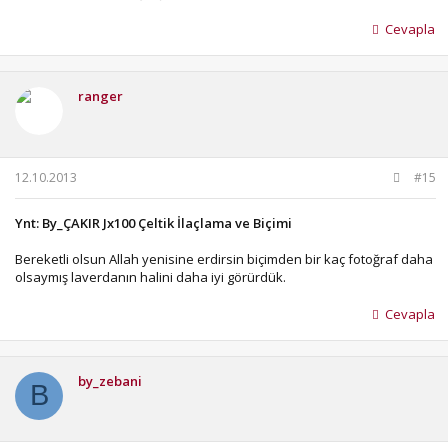
Cevapla
ranger
12.10.2013
#15
Ynt: By_ÇAKIR Jx100 Çeltik İlaçlama ve Biçimi
Bereketli olsun Allah yenisine erdirsin biçimden bir kaç fotoğraf daha
olsaymış laverdanın halini daha iyi görürdük.
Cevapla
by_zebani
B