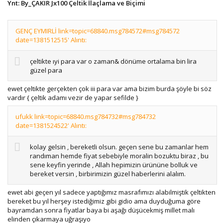
Ynt: By_ÇAKIR Jx100 Çeltik İlaçlama ve Biçimi
GENÇ EYMIRLİ link=topic=68840.msg784572#msg784572
date=1381512515' Alıntı:
çeltikte ıyi para var o zaman& dönüme ortalama bin lira
güzel para
ewet çeltikte gerçekten çok iii para var ama bizim burda şöyle bi söz
vardır { çeltik adamı vezir de yapar sefilde }
ufukk link=topic=68840.msg784732#msg784732
date=1381524522' Alıntı:
kolay gelsin , bereketli olsun. geçen sene bu zamanlar hem
randıman hemde fiyat sebebiyle moralin bozuktu biraz , bu
sene keyfin yerinde , Allah hepimizin ürününe bolluk ve
bereket versin , birbirimizin güzel haberlerini alalım.
ewet abi geçen yıl sadece yaptığımız masrafımızı alabilmiştik çeltikten
bereket bu yıl herşey istediğimiz gibi gidio ama duyduğuma göre
bayramdan sonra fiyatlar baya bi aşağı düşücekmiş millet malı
elinden çıkarmaya uğraşıyo