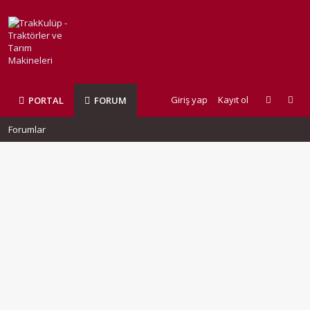
Giriş yap
Kayıt ol
PORTAL
FORUM
Forumlar