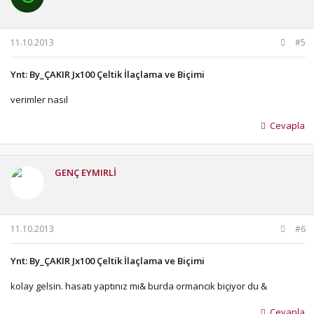
11.10.2013
#5
Ynt: By_ÇAKIR Jx100 Çeltik İlaçlama ve Biçimi
verimler nasıl
Cevapla
GENÇ EYMIRLİ
11.10.2013
#6
Ynt: By_ÇAKIR Jx100 Çeltik İlaçlama ve Biçimi
kolay gelsin. hasatı yaptınız mı& burda ormancık biçiyor du &
Cevapla