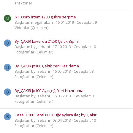
Traktörler
Jx100pro İrtem 1200 gübre serpme
M
Başlatan megahakan
16.01.2019
Cevaplar: 9
Videolar (Çekimler)
By_ÇAKIR Laverda 21.50 Çeltik Biçimi
B
Başlatan by_zebani
17.10.2013
Cevaplar: 10
Fotoğraflar (Çekimler)
By_ÇAKIR Jx100 Çeltik Yeri Hazırlama
B
Başlatan by_zebani
16.05.2013
Cevaplar: 3
Fotoğraflar (Çekimler)
By_ÇAKIR Jx100 Ayçiçeği Yeri Hazırlama
B
Başlatan by_zebani
16.05.2013
Cevaplar: 3
Fotoğraflar (Çekimler)
Case JX100 Taral 600 Buğdaylara İlaç by_Çakır
B
Başlatan by_zebani
03.04.2013
Cevaplar: 10
Fotoğraflar (Çekimler)