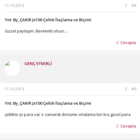
11.10.2013
#8
Ynt: By_ÇAKIR Jx100 Çeltik İlaçlama ve Biçimi
Güzel paylaşım. Bereketli olsun....
Cevapla
GENÇ EYMIRLİ
11.10.2013
#9
Ynt: By_ÇAKIR Jx100 Çeltik İlaçlama ve Biçimi
çeltikte ıyi para var o zaman& dönüme ortalama bin lira güzel para
Cevapla