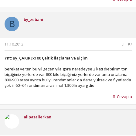
by_zebani
B
11.10.2013
#7
Ynt: By_ÇAKIR Jx100 Çeltik İlaçlama ve Biçimi
bereket versin bu yıl geçen yıla göre neredeyse 2 katı diebilirim ton
biçtiğimiz yerlerde var 800 kilo biçtiğimiz yerlerde var ama ortalama
800-900 arası ayrıca bul yıl randımanlar da daha yüksek ve fiyatlarda
çok iii 60--64 randıman arası mal 1.300 liraya gidio
Cevapla
alipasalierkan