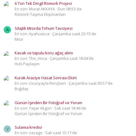
6 Ton Tek Dingil Römork Projesi
En son: Murat AKKAYA
Dün 08:53 da
Römork-Taşıma Ekipmanları
Silajlık Mısırda Tohum Tavsiyesi
A
En son: Ayahuasca
Çarşamba saat 20:15'de
Mısır
Kavak ve tapulu koru ağaç alımı
En son: The_Hoca
Çarşamba saat 18:04'de
Hızlı Paylaşım
Kurak Araziye Hasat Sonrası Ekim
En son: Uzunyayla Rençberi
Çarşamba saat 00:57'de
Buğday
Günün İşinden Bir Fotoğraf ve Yorum
En son: Yaşar Akgün
Salı saat 18:46'de
Günün İşinden Bir Fotoğraf ve Yorum
Sulama kredisi
V
En son: vasago
Salı saat 15:11'de