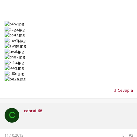
Cevapla
cebrail68
C
11.10.2013
#2