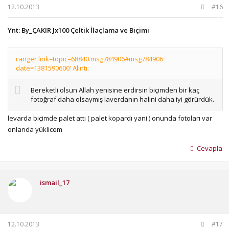
12.10.2013
#16
Ynt: By_ÇAKIR Jx100 Çeltik İlaçlama ve Biçimi
ranger link=topic=68840.msg784906#msg784906
date=1381590600' Alıntı:
Bereketli olsun Allah yenisine erdirsin biçimden bir kaç
fotoğraf daha olsaymış laverdanın halini daha iyi görürdük.
levarda biçimde palet attı ( palet kopardı yani ) onunda fotoları var
onlarıda yüklicem
Cevapla
ismail_17
12.10.2013
#17