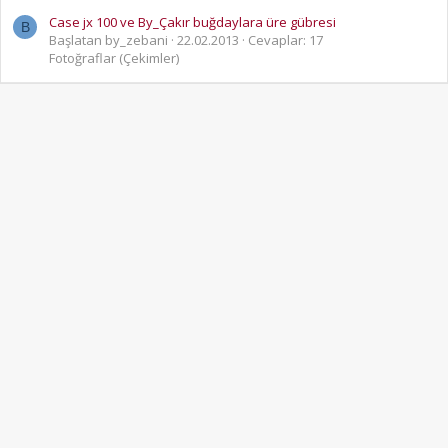
Case jx 100 ve By_Çakır buğdaylara üre gübresi
B
Başlatan by_zebani
22.02.2013
Cevaplar: 17
Fotoğraflar (Çekimler)