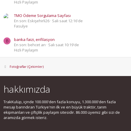
Hızlı Paylaşım
TMO Ödeme Sorgulama Sayfası
En son: Eskişehirli26
Salı saat 12:16'de
Fasulye
banka faizi, enfilasyon
B
En son: behcet arı
Salı saat 10:19'de
Hızlı Paylaşım
Fotoğraflar (Çekimler)
hakkımızda
TrakKulüp, içinde 100.000'den fazla konuyu, 1.300.000'den fazla
mesajı barındıran Türkiye'nin ilk ve en büyük traktör, tarım
ekipmanları ve çiftçilik paylaşım sitesidir. 86.000 üyemiz gibi sizi de
aramızda görmek isteriz.