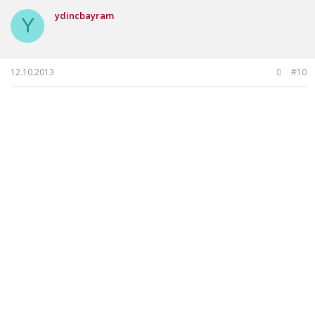
ydincbayram
Y
12.10.2013
#10