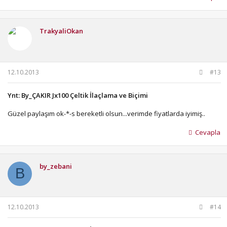
TrakyaliOkan
12.10.2013
#13
Ynt: By_ÇAKIR Jx100 Çeltik İlaçlama ve Biçimi
Güzel paylaşım ok-*-s bereketli olsun...verimde fiyatlarda iyimiş..
Cevapla
by_zebani
B
12.10.2013
#14