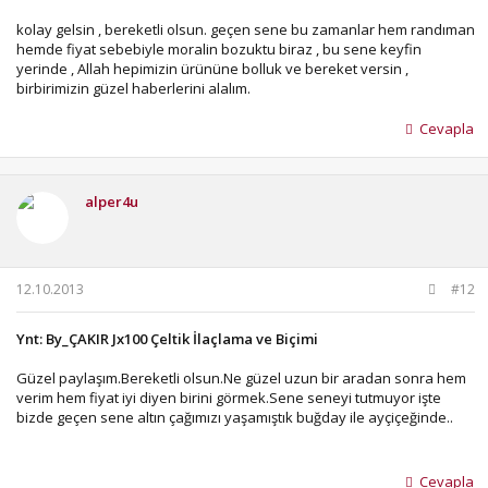
kolay gelsin , bereketli olsun. geçen sene bu zamanlar hem randıman
hemde fiyat sebebiyle moralin bozuktu biraz , bu sene keyfin
yerinde , Allah hepimizin ürününe bolluk ve bereket versin ,
birbirimizin güzel haberlerini alalım.
Cevapla
alper4u
12.10.2013
#12
Ynt: By_ÇAKIR Jx100 Çeltik İlaçlama ve Biçimi
Güzel paylaşım.Bereketli olsun.Ne güzel uzun bir aradan sonra hem
verim hem fiyat iyi diyen birini görmek.Sene seneyi tutmuyor işte
bizde geçen sene altın çağımızı yaşamıştık buğday ile ayçiçeğinde..
Cevapla