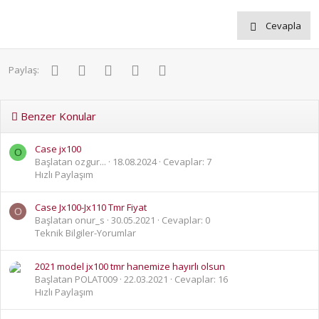
Cevapla
Facebook
Twitter
Pinterest
WhatsApp
E-posta
Paylaş:
Benzer Konular
Case jx100
O
Başlatan ozgur...
18.08.2024
Cevaplar: 7
Hızlı Paylaşım
Case Jx100-Jx110 Tmr Fiyat
O
Başlatan onur_s
30.05.2021
Cevaplar: 0
Teknik Bilgiler-Yorumlar
2021 model jx100 tmr hanemize hayırlı olsun
Başlatan POLAT009
22.03.2021
Cevaplar: 16
Hızlı Paylaşım