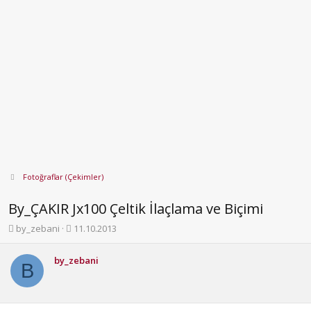
Fotoğraflar (Çekimler)
By_ÇAKIR Jx100 Çeltik İlaçlama ve Biçimi
K
B
by_zebani
11.10.2013
o
a
n
ş
by_zebani
b
l
B
u
a
y
n
u
g