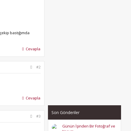
 çekip bastığımda
Cevapla
#2
Cevapla
Son Gönderiler
#3
Günün İşinden Bir Fotoğraf ve