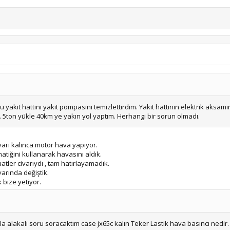
 yakıt hattını yakıt pompasını temizlettirdim. Yakıt hattının elektrik aksamın
dı. 5ton yükle 40km ye yakın yol yaptım. Herhangi bir sorun olmadı.
civarı kalınca motor hava yapıyor.
atiğini kullanarak havasını aldık.
atler civarıydı , tam hatırlayamadık.
arında değiştik.
 bize yetiyor.
alakalı soru soracaktım case jx65c kalın Teker Lastik hava basıncı nedir.