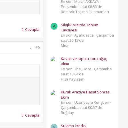
En son: Murat AKKAYA
Perşembe saat 08:53'de
Römork-Taşıma Ekipmanları
Silajlık Mısırda Tohum
A
Cevapla
Tavsiyesi
En son: Ayahuasca
Çarşamba
saat 20:15'de
Mısır
#6
Kavak ve tapulu koru ağaç
alımı
En son: The_Hoca
Çarşamba
saat 18:04'de
Hızlı Paylaşım
Kurak Araziye Hasat Sonrası
Ekim
En son: Uzunyayla Rençberi
Çarşamba saat 00:57'de
Buğday
Cevapla
Sulama kredisi
V