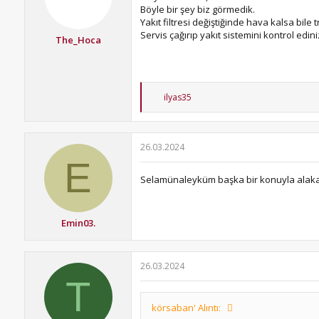
Böyle bir şey biz görmedik.
Yakıt filtresi değiştiğinde hava kalsa bile 
Servis çağırıp yakıt sistemini kontrol edini
The_Hoca
T
ilyas35
e
p
k
i
26.03.2024
l
E
e
r
Selamünaleyküm başka bir konuyla alakalı
:
Emin03.
26.03.2024
T
körsaban' Alıntı: