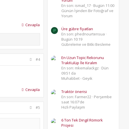
Yorum
En son: ismail_17
Bugün 11:00
Günün İşinden Bir Fotoğraf ve
Yorum
Cevapla
Üre gübre fiyatları
P
En son: phednourtensua
Bugün 10:19
Gübreleme ve Bitki Besleme
En Uzun Topic Rekorunu
#4
TrakKulüp İle Kıralım
En son: mkemalackgz
Dün
09:51 da
Muhabbet - Geyik
Cevapla
Traktör önerisi
En son: Farmer22
Perşembe
saat 16:07'de
Hızlı Paylaşım
#5
6 Ton Tek Dingil Römork
Projesi