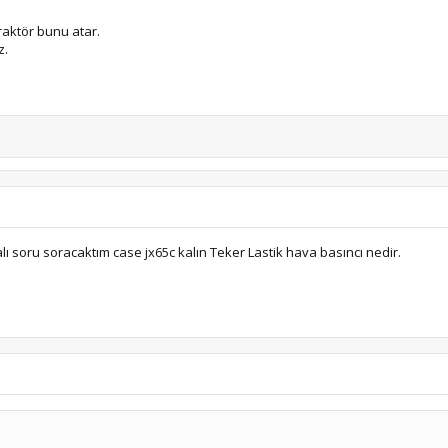
traktör bunu atar.
z.
 soru soracaktım case jx65c kalın Teker Lastik hava basıncı nedir.