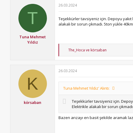
26.03.2024
T
Teşekkürler tavsiyeniz için. Depoyu yakıt h
alakalı bir sorun çıkmadı. 5ton yükle 40km
Tuna Mehmet
Yıldız
T
The_Hoca
ve
körsaban
e
p
k
i
26.03.2024
l
K
e
r
:
Tuna Mehmet Yıldız' Alıntı:
Teşekkürler tavsiyeniz için. Depoyu
körsaban
Elektrikle alakalı bir sorun çıkma
Bazen arızayı en basit şekilde aramak laz