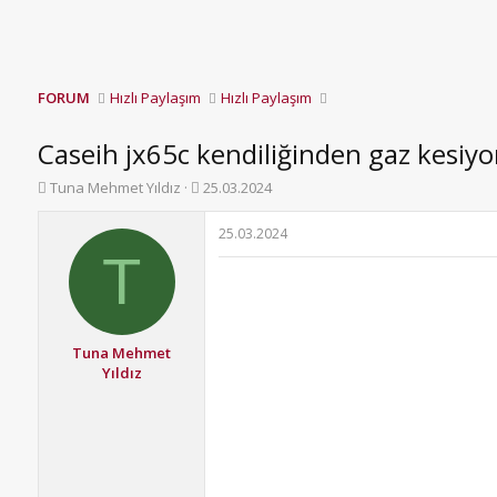
FORUM
Hızlı Paylaşım
Hızlı Paylaşım
Caseih jx65c kendiliğinden gaz kesiyo
K
B
Tuna Mehmet Yıldız
25.03.2024
o
a
n
ş
25.03.2024
b
l
T
u
a
y
n
u
g
b
ı
a
ç
Tuna Mehmet
ş
t
Yıldız
l
a
a
r
t
i
a
h
n
i