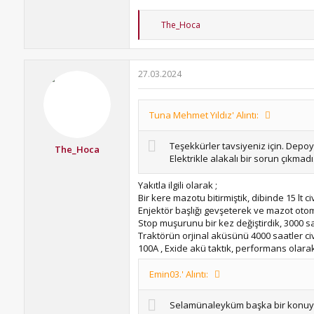
T
The_Hoca
e
p
k
i
27.03.2024
l
e
r
:
Tuna Mehmet Yıldız' Alıntı:
Teşekkürler tavsiyeniz için. Depoyu
The_Hoca
Elektrikle alakalı bir sorun çıkma
Yakıtla ilgili olarak ;
Bir kere mazotu bitirmiştik, dibinde 15 lt 
Enjektör başlığı gevşeterek ve mazot otom
Stop muşurunu bir kez değiştirdik, 3000 sa
Traktörün orjinal aküsünü 4000 saatler civ
100A , Exide akü taktık, performans olarak
Emin03.' Alıntı:
Selamünaleyküm başka bir konuyla 