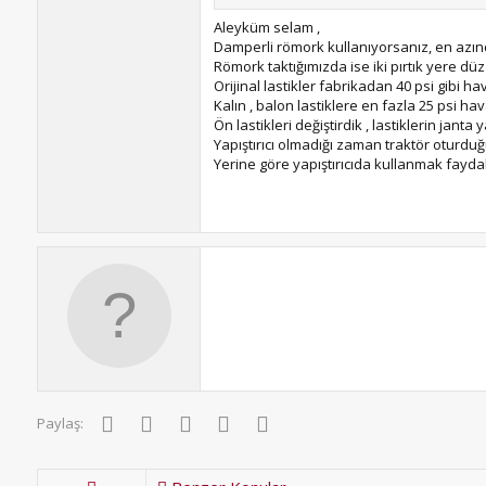
Aleyküm selam ,
Damperli römork kullanıyorsanız, en azın
Römork taktığımızda ise iki pırtık yere düz
Orijinal lastikler fabrikadan 40 psi gibi hav
Kalın , balon lastiklere en fazla 25 psi hava
Ön lastikleri değiştirdik , lastiklerin janta 
Yapıştırıcı olmadığı zaman traktör oturduğ
Yerine göre yapıştırıcıda kullanmak faydalı
Facebook
Twitter
Pinterest
WhatsApp
E-posta
Paylaş: