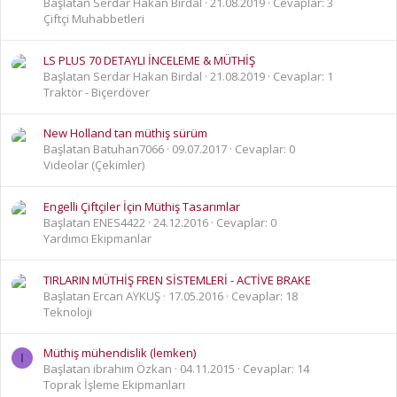
Başlatan Serdar Hakan Birdal
21.08.2019
Cevaplar: 3
Çiftçi Muhabbetleri
LS PLUS 70 DETAYLI İNCELEME & MÜTHİŞ
Başlatan Serdar Hakan Birdal
21.08.2019
Cevaplar: 1
Traktör - Biçerdöver
New Holland tan müthiş sürüm
Başlatan Batuhan7066
09.07.2017
Cevaplar: 0
Videolar (Çekimler)
Engelli Çiftçiler İçin Müthiş Tasarımlar
Başlatan ENES4422
24.12.2016
Cevaplar: 0
Yardımcı Ekipmanlar
TIRLARIN MÜTHİŞ FREN SİSTEMLERİ - ACTİVE BRAKE
Başlatan Ercan AYKUŞ
17.05.2016
Cevaplar: 18
Teknoloji
Müthiş mühendislik (lemken)
I
Başlatan ibrahim Özkan
04.11.2015
Cevaplar: 14
Toprak İşleme Ekipmanları