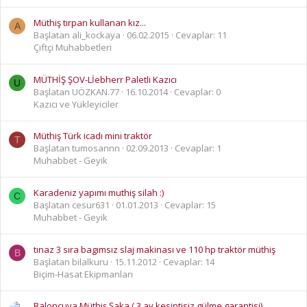
Müthiş tırpan kullanan kız...
A
Başlatan ali_kockaya
06.02.2015
Cevaplar: 11
Çiftçi Muhabbetleri
MÜTHİŞ ŞOV-Lİebherr Paletli Kazıcı
U
Başlatan UÖZKAN.77
16.10.2014
Cevaplar: 0
Kazıcı ve Yükleyiciler
Müthiş Türk icadı mini traktör
T
Başlatan tumosannn
02.09.2013
Cevaplar: 1
Muhabbet - Geyik
Karadeniz yapımı muthiş silah :)
C
Başlatan cesur631
01.01.2013
Cevaplar: 15
Muhabbet - Geyik
tınaz 3 sıra bagımsız slaj makinası ve 110 hp traktör müthiş
B
Başlatan bilalkuru
15.11.2012
Cevaplar: 14
Biçim-Hasat Ekipmanları
Baloncuya Müthiş Şaka ( 3 ay kesintisiz gülme garantisi)