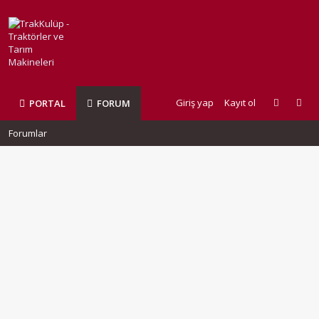
Giriş yap
Kayıt ol
PORTAL
FORUM
Forumlar