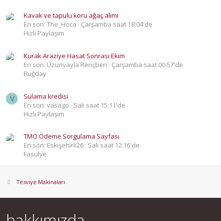
Kavak ve tapulu koru ağaç alımı
En son: The_Hoca
Çarşamba saat 18:04'de
Hızlı Paylaşım
Kurak Araziye Hasat Sonrası Ekim
En son: Uzunyayla Rençberi
Çarşamba saat 00:57'de
Buğday
Sulama kredisi
V
En son: vasago
Salı saat 15:11'de
Hızlı Paylaşım
TMO Ödeme Sorgulama Sayfası
En son: Eskişehirli26
Salı saat 12:16'de
Fasulye
Tesviye Makinaları
hakkımızda