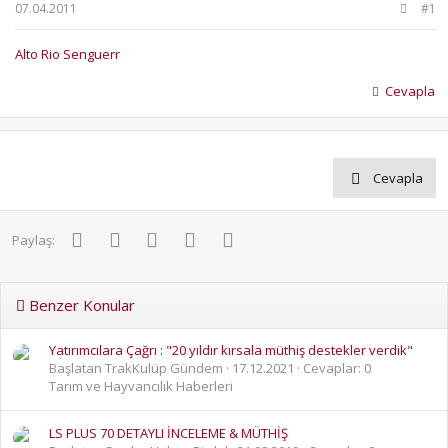
b
ı
07.04.2011
#1
a
ç
ş
t
Alto Rio Senguerr
l
a
a
r
Cevapla
t
i
a
h
n
i
Cevapla
Facebook
Twitter
Pinterest
WhatsApp
E-posta
Paylaş:
Benzer Konular
Yatırımcılara Çağrı : "20 yıldır kırsala müthiş destekler verdik"
Başlatan TrakKulüp Gündem
17.12.2021
Cevaplar: 0
Tarım ve Hayvancılık Haberleri
LS PLUS 70 DETAYLI İNCELEME & MÜTHİŞ