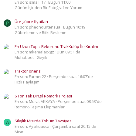
En son: ismail_17
Bugün 11:00
Günün İşinden Bir Fotoğraf ve Yorum
Üre gübre fiyatları
P
En son: phednourtensua
Bugün 10:19
Gübreleme ve Bitki Besleme
En Uzun Topic Rekorunu TrakKulüp İle Kıralım
En son: mkemalackgz
Dün 09:51 da
Muhabbet - Geyik
Traktör önerisi
En son: Farmer22
Perşembe saat 16:07'de
Hızlı Paylaşım
6 Ton Tek Dingil Römork Projesi
En son: Murat AKKAYA
Perşembe saat 08:53'de
Römork-Taşıma Ekipmanları
Silajlık Mısırda Tohum Tavsiyesi
A
En son: Ayahuasca
Çarşamba saat 20:15'de
Mısır