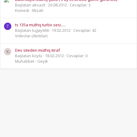
Başlatan aksazli
20.08.2012
Cevaplar: 3
Komedi - Mizah
ts 135a müthiş turbo sesi.....
T
Başlatan tugay666
19.02.2012
Cevaplar: 42
Videolar (Alıntılar)
Dev siteden müthiş itiraf
K
Başlatan köylü
18.02.2012
Cevaplar: 0
Muhabbet - Geyik