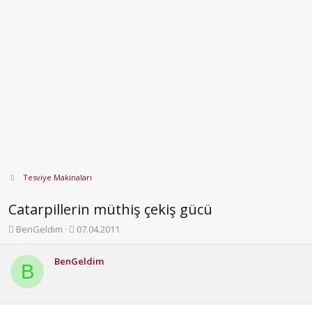
Tesviye Makinaları
Catarpillerin müthiş çekiş gücü
K
B
BenGeldim
07.04.2011
o
a
n
ş
BenGeldim
b
l
B
u
a
y
n
u
g