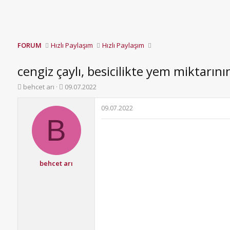
FORUM
Hızlı Paylaşım
Hızlı Paylaşım
cengiz çaylı, besicilikte yem miktarın
K
B
behcet arı
09.07.2022
o
a
n
ş
09.07.2022
b
l
B
u
a
y
n
u
g
b
ı
a
ç
behcet arı
ş
t
l
a
a
r
t
i
a
h
n
i