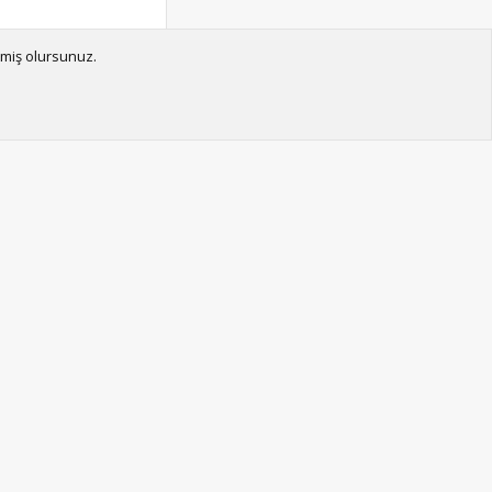
tmiş olursunuz.
Son Gönderiler
En Uzun Topic Rekorunu
Cevapla