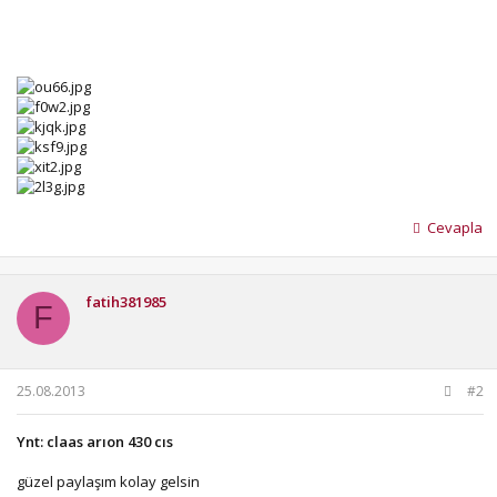
Cevapla
fatih381985
F
25.08.2013
#2
Ynt: claas arıon 430 cıs
güzel paylaşım kolay gelsin