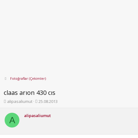
Fotoğraflar (Çekimler)
claas arıon 430 cıs
K
B
alipasaliumut
25.08.2013
o
a
n
ş
alipasaliumut
b
l
A
u
a
y
n
u
g