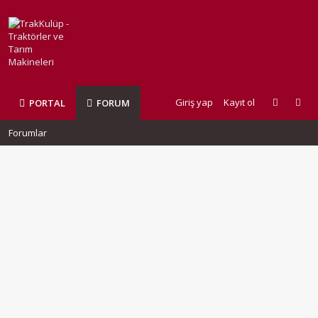
Giriş yap
Kayıt ol
PORTAL
FORUM
Forumlar