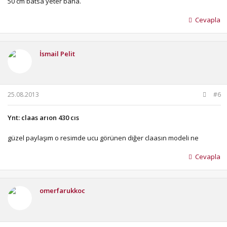
50 cm batsa yeter bana.
Cevapla
İsmail Pelit
25.08.2013
#6
Ynt: claas arıon 430 cıs
güzel paylaşım o resimde ucu görünen diğer claasın modeli ne
Cevapla
omerfarukkoc