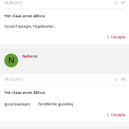
26.08.2013
#7
Ynt: claas arıon 430 cıs
Güzel Paylaşım, Teşekkürler...
Cevapla
Neferist
N
18.10.2013
#8
Ynt: claas arıon 430 cıs
güzel paylaşım
fendtlerde güzelmiş
Cevapla