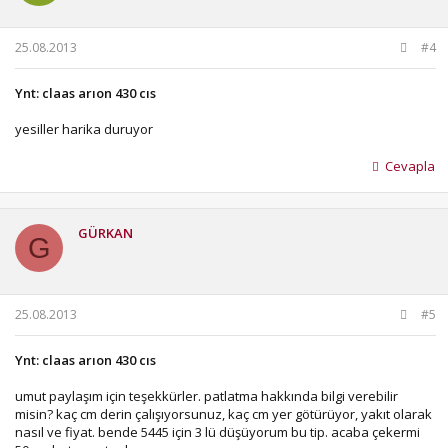
25.08.2013
#4
Ynt: claas arıon 430 cıs
yesiller harika duruyor
Cevapla
GÜRKAN
G
25.08.2013
#5
Ynt: claas arıon 430 cıs
umut paylaşım için teşekkürler. patlatma hakkında bilgi verebilir
misin? kaç cm derin çalışıyorsunuz, kaç cm yer götürüyor, yakıt olarak
nasıl ve fiyat. bende 5445 için 3 lü düşüyorum bu tip. acaba çekermi