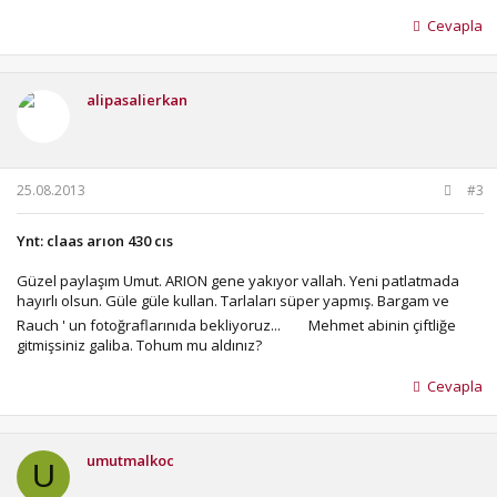
Cevapla
alipasalierkan
25.08.2013
#3
Ynt: claas arıon 430 cıs
Güzel paylaşım Umut. ARION gene yakıyor vallah. Yeni patlatmada
hayırlı olsun. Güle güle kullan. Tarlaları süper yapmış. Bargam ve
Rauch ' un fotoğraflarınıda bekliyoruz...
Mehmet abinin çiftliğe
gitmişsiniz galiba. Tohum mu aldınız?
Cevapla
umutmalkoc
U