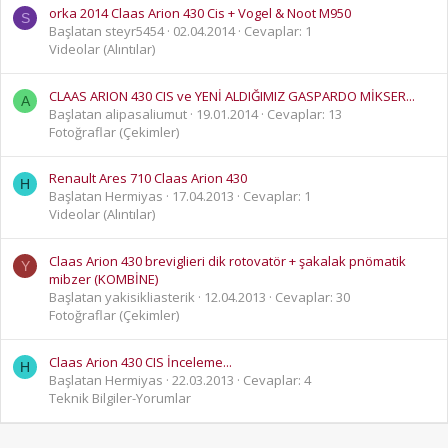
orka 2014 Claas Arion 430 Cis + Vogel & Noot M950
S
Başlatan steyr5454
02.04.2014
Cevaplar: 1
Videolar (Alıntılar)
CLAAS ARION 430 CIS ve YENİ ALDIĞIMIZ GASPARDO MİKSER...
A
Başlatan alipasaliumut
19.01.2014
Cevaplar: 13
Fotoğraflar (Çekimler)
Renault Ares 710 Claas Arion 430
H
Başlatan Hermiyas
17.04.2013
Cevaplar: 1
Videolar (Alıntılar)
Claas Arion 430 breviglieri dik rotovatör + şakalak pnömatik
Y
mibzer (KOMBİNE)
Başlatan yakisikliasterik
12.04.2013
Cevaplar: 30
Fotoğraflar (Çekimler)
Claas Arion 430 CIS İnceleme...
H
Başlatan Hermiyas
22.03.2013
Cevaplar: 4
Teknik Bilgiler-Yorumlar