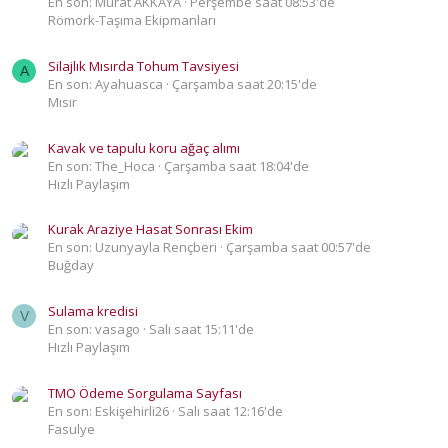
En son: Murat AKKAYA
Perşembe saat 08:53'de
Römork-Taşıma Ekipmanları
Silajlık Mısırda Tohum Tavsiyesi
A
En son: Ayahuasca
Çarşamba saat 20:15'de
Mısır
Kavak ve tapulu koru ağaç alımı
En son: The_Hoca
Çarşamba saat 18:04'de
Hızlı Paylaşım
Kurak Araziye Hasat Sonrası Ekim
En son: Uzunyayla Rençberi
Çarşamba saat 00:57'de
Buğday
Sulama kredisi
V
En son: vasago
Salı saat 15:11'de
Hızlı Paylaşım
TMO Ödeme Sorgulama Sayfası
En son: Eskişehirli26
Salı saat 12:16'de
Fasulye