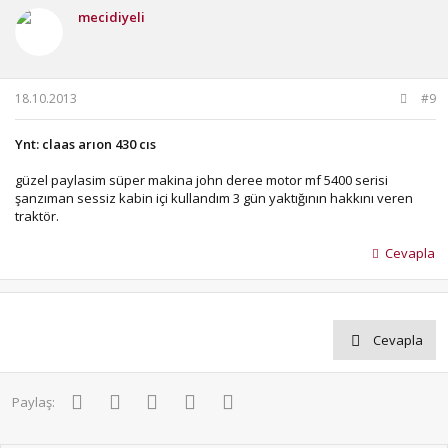
mecidiyeli
18.10.2013
#9
Ynt: claas arıon 430 cıs
güzel paylasim süper makina john deree motor mf 5400 serisi
şanzıman sessiz kabin içi kullandım 3 gün yaktığının hakkını veren
traktör.
Cevapla
Cevapla
Facebook
Twitter
Pinterest
WhatsApp
E-posta
Paylaş: