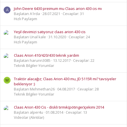
John Deere 6430 preimum mu Claas arion 430 cıs mı
A
Başlatan A1rda
28.07.2021
Cevaplar: 31
Hızlı Paylaşım
Yeşil devimizi satıyoruz claas arion 430 cis
Başlatan Unal kale
31.10.2020
Cevaplar: 24
Hızlı Paylaşım
Claas Arion 410/420/430 teknik yardım
Başlatan harunn3085
13.12.2017
Cevaplar: 22
Teknik Bilgiler-Yorumlar
Traktör alacağız; Claas Arion 430 mu, JD 5115R mi? tavsiyeler
M
bekleniyor :)
Başlatan Mehmethan26
04.08.2017
Cevaplar: 28
Teknik Bilgiler-Yorumlar
Claas Arion 430 Cis - diskli tırmık(pötinger)çekimi 2014
Başlatan alper4u
01.08.2014
Cevaplar: 13
Videolar (Alıntılar)