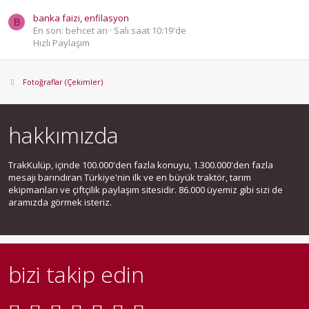
banka faizi, enfilasyon
B
En son: behcet arı
Salı saat 10:19'de
Hızlı Paylaşım
Fotoğraflar (Çekimler)
hakkımızda
TrakKulüp, içinde 100.000'den fazla konuyu, 1.300.000'den fazla
mesajı barındıran Türkiye'nin ilk ve en büyük traktör, tarım
ekipmanları ve çiftçilik paylaşım sitesidir. 86.000 üyemiz gibi sizi de
aramızda görmek isteriz.
bizi takip edin