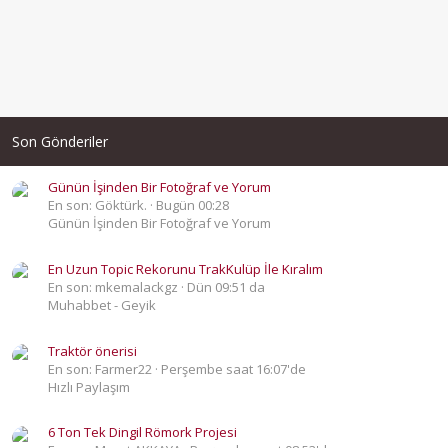
Son Gönderiler
Günün İşinden Bir Fotoğraf ve Yorum
En son: Göktürk.
Bugün 00:28
Günün İşinden Bir Fotoğraf ve Yorum
En Uzun Topic Rekorunu TrakKulüp İle Kıralım
En son: mkemalackgz
Dün 09:51 da
Muhabbet - Geyik
Traktör önerisi
En son: Farmer22
Perşembe saat 16:07'de
Hızlı Paylaşım
6 Ton Tek Dingil Römork Projesi