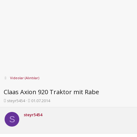
Videolar (Alıntılar)
Claas Axion 920 Traktor mit Rabe
K
B
steyr5454
01.07.2014
o
a
n
ş
steyr5454
b
l
S
u
a
y
n
u
g