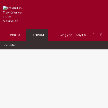
Giriş yap
Kayıt ol
PORTAL
FORUM
Forumlar