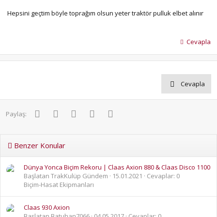
Hepsini geçtim böyle toprağım olsun yeter traktör pulluk elbet alınır
Cevapla
Cevapla
Facebook
Twitter
Pinterest
WhatsApp
E-posta
Paylaş:
Benzer Konular
Dünya Yonca Biçim Rekoru | Claas Axion 880 & Claas Disco 1100
Başlatan TrakKulüp Gündem
15.01.2021
Cevaplar: 0
Biçim-Hasat Ekipmanları
Claas 930 Axion
Başlatan Batuhan7066
04.05.2017
Cevaplar: 0