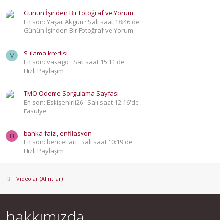
Günün İşinden Bir Fotoğraf ve Yorum
En son: Yaşar Akgün
Salı saat 18:46'de
Günün İşinden Bir Fotoğraf ve Yorum
Sulama kredisi
V
En son: vasago
Salı saat 15:11'de
Hızlı Paylaşım
TMO Ödeme Sorgulama Sayfası
En son: Eskişehirli26
Salı saat 12:16'de
Fasulye
banka faizi, enfilasyon
B
En son: behcet arı
Salı saat 10:19'de
Hızlı Paylaşım
Videolar (Alıntılar)
hakkımızda