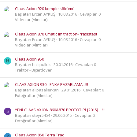
Claas Axion 920 komple sökümü
Başlatan Ercan AYKUŞ
10.08.2016
Cevaplar: 0
Videolar (Alıntılar)
Claas Axion 870 Cmatic im traction-Praxistest
Başlatan Ercan AYKUŞ
10.08.2016
Cevaplar: 0
Videolar (Alıntılar)
Claas Axion 950
H
Başlatan hızlıpulluk
30.01.2016
Cevaplar: 0
Traktör - Biçerdöver
CLAAS AXION 930 - ENKA PAZARLAMA...!!!
Başlatan alipasalierkan
29.01.2016
Cevaplar: 6
Fotoğraflar (Alıntılar)
YENİ CLAAS AXİON 860&870 PROTOTİPİ [2015]....!!!!
S
Başlatan steyr5454
29.06.2015
Cevaplar: 2
Fotoğraflar (Alıntılar)
Claas Axion 850 Terra Trac
X