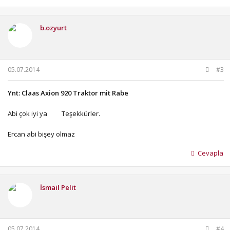
b.ozyurt
05.07.2014
#3
Ynt: Claas Axion 920 Traktor mit Rabe
Abi çok iyi ya
Teşekkürler.
Ercan abi bişey olmaz
Cevapla
İsmail Pelit
05.07.2014
#4