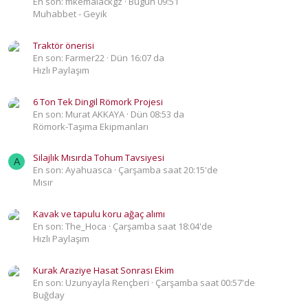
En son: mkemalackgz
Bugün 09:51
Muhabbet - Geyik
Traktör önerisi
En son: Farmer22
Dün 16:07 da
Hızlı Paylaşım
6 Ton Tek Dingil Römork Projesi
En son: Murat AKKAYA
Dün 08:53 da
Römork-Taşıma Ekipmanları
Silajlık Mısırda Tohum Tavsiyesi
A
En son: Ayahuasca
Çarşamba saat 20:15'de
Mısır
Kavak ve tapulu koru ağaç alımı
En son: The_Hoca
Çarşamba saat 18:04'de
Hızlı Paylaşım
Kurak Araziye Hasat Sonrası Ekim
En son: Uzunyayla Rençberi
Çarşamba saat 00:57'de
Buğday