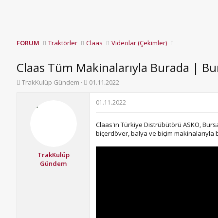
FORUM
Traktörler
Claas
Videolar (Çekimler)
Claas Tüm Makinalarıyla Burada | Bu
K
B
TrakKulüp Gündem
01.11.2022
o
a
n
ş
01.11.2022
b
l
u
a
Claas'ın Türkiye Distrübütörü ASKO, Bursa
y
n
biçerdöver, balya ve biçim makinalarıyla
u
g
b
ı
a
ç
TrakKulüp
ş
t
Gündem
l
a
a
r
t
i
a
h
n
i