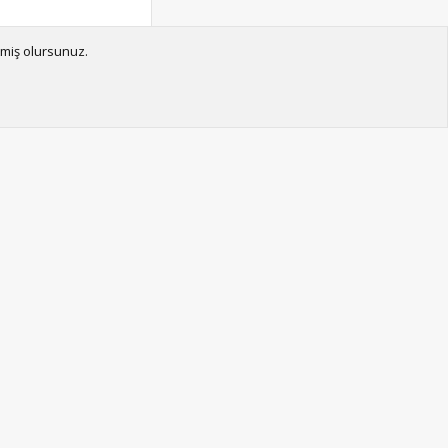
tmiş olursunuz.
Cevapla
Cevapla
Son Gönderiler
En Uzun Topic Rekorunu