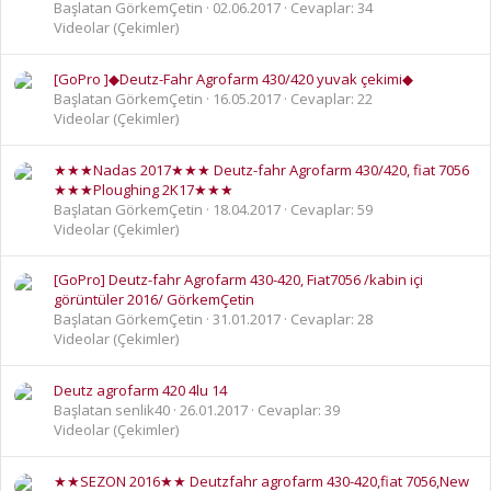
Başlatan GörkemÇetin
02.06.2017
Cevaplar: 34
Videolar (Çekimler)
[GoPro ]◆Deutz-Fahr Agrofarm 430/420 yuvak çekimi◆
Başlatan GörkemÇetin
16.05.2017
Cevaplar: 22
Videolar (Çekimler)
★★★Nadas 2017★★★ Deutz-fahr Agrofarm 430/420, fiat 7056
★★★Ploughing 2K17★★★
Başlatan GörkemÇetin
18.04.2017
Cevaplar: 59
Videolar (Çekimler)
[GoPro] Deutz-fahr Agrofarm 430-420, Fiat7056 /kabin içi
görüntüler 2016/ GörkemÇetin
Başlatan GörkemÇetin
31.01.2017
Cevaplar: 28
Videolar (Çekimler)
Deutz agrofarm 420 4lu 14
Başlatan senlik40
26.01.2017
Cevaplar: 39
Videolar (Çekimler)
★★SEZON 2016★★ Deutzfahr agrofarm 430-420,fiat 7056,New