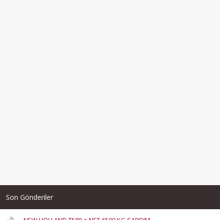
Son Gönderiler
NEW HOLLAND T580 e NET 6500 KG SARDIM