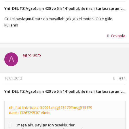
Ynt: DEUTZ Agrofarm 420 ve 5 li 14' pulluk ile mısır tarlası sürümü...
Güzel paylaşım.Deutz da maşallah çok güzel motor...Güle güle
kullanın
Cevapla
agrolux75
A
16.01.2012
#14
Ynt: DEUTZ Agrofarm 420 ve 5 li 14' pulluk ile mısır tarlası sürümü...
nh_fıat link=topic=50961.msg513179#msg513179
date=1326729530' Alıntı:
maşalalh. paylşm için teşekkürler.