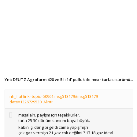
Ynt: DEUTZ Agrofarm 420 ve 5 li 14' pulluk ile mısır tarlası sürümü...
nh_fıat link=topic=50961.msg513179#msg513179
date=1326729530' Alıntı:
maşalalh. paylşm için teşekkürler.
tarla 25 30 dönüm sanırım baya büyük.
kabin içi dar gibi geldi cama yapışmışn
çok gaz vermişn 21 gaz çok değilmi ? 17 18 gaz ideal