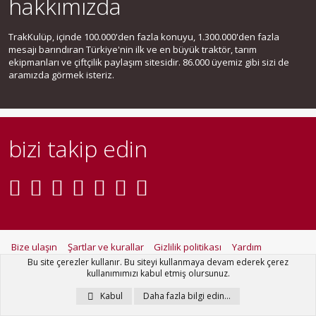
hakkımızda
TrakKulüp, içinde 100.000'den fazla konuyu, 1.300.000'den fazla
mesajı barındıran Türkiye'nin ilk ve en büyük traktör, tarım
ekipmanları ve çiftçilik paylaşım sitesidir. 86.000 üyemiz gibi sizi de
aramızda görmek isteriz.
bizi takip edin
Bize ulaşın
Şartlar ve kurallar
Gizlilik politikası
Yardım
Ana sayfa
R
Bu site çerezler kullanır. Bu siteyi kullanmaya devam ederek çerez
S
kullanımımızı kabul etmiş olursunuz.
S
®
Community platform by XenForo
© 2010-2021 XenForo Ltd.
Kabul
Daha fazla bilgi edin…
Metro Theme for XenForo by
PixelGoose Studio