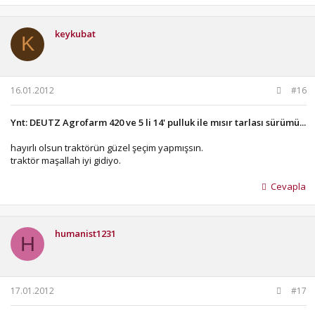
keykubat
K
16.01.2012
#16
Ynt: DEUTZ Agrofarm 420 ve 5 li 14' pulluk ile mısır tarlası sürümü...
hayırlı olsun traktörün güzel şeçim yapmışsın.
traktör maşallah iyi gidiyo.
Cevapla
humanist1231
H
17.01.2012
#17