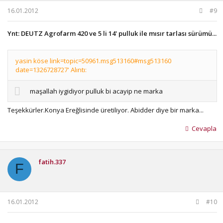
16.01.2012
#9
Ynt: DEUTZ Agrofarm 420 ve 5 li 14' pulluk ile mısır tarlası sürümü...
yasin köse link=topic=50961.msg513160#msg513160
date=1326728727' Alıntı:
maşallah iygidiyor pulluk bi acayip ne marka
Teşekkürler.Konya Ereğlisinde üretiliyor. Abidder diye bir marka...
Cevapla
fatih.337
F
16.01.2012
#10