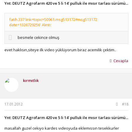
Ynt: DEUTZ Agrofarm 420 ve 5 li 14' pulluk ile mısır tarlası sürümü...
fatih.337 link=topic=50961.msg513172#msg513172
date=1326729256' Alıntı:
besmele cekince olmuş
evet haklısın,siteye ilk video yüklüyorum biraz acemilik çektim..
Cevapla
kırmıtlık
17.01.2012
#18
Ynt: DEUTZ Agrofarm 420 ve 5 li 14' pulluk ile mısır tarlası sürümü...
masallah guzel cekıyo kardes vıdeoyuda eklemıssın tesekkurler