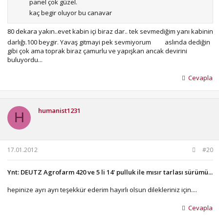
panel çok güzel.
kaç begir oluyor bu canavar
80 dekara yakın..evet kabin içi biraz dar.. tek sevmediğim yanı kabinin
darlığı.100 beygir. Yavaş gitmayi pek sevmiyorum
aslında dediğin
gibi çok ama toprak biraz çamurlu ve yapışkan ancak devirini
buluyordu...
Cevapla
humanist1231
H
17.01.2012
#20
Ynt: DEUTZ Agrofarm 420 ve 5 li 14' pulluk ile mısır tarlası sürümü...
hepinize ayrı ayrı teşekkür ederim hayırlı olsun dilekleriniz için....
Cevapla