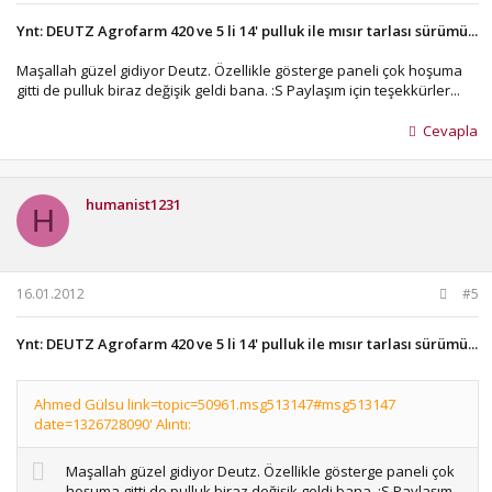
Ynt: DEUTZ Agrofarm 420 ve 5 li 14' pulluk ile mısır tarlası sürümü...
Maşallah güzel gidiyor Deutz. Özellikle gösterge paneli çok hoşuma
gitti de pulluk biraz değişik geldi bana. :S Paylaşım için teşekkürler...
Cevapla
humanist1231
H
16.01.2012
#5
Ynt: DEUTZ Agrofarm 420 ve 5 li 14' pulluk ile mısır tarlası sürümü...
Ahmed Gülsu link=topic=50961.msg513147#msg513147
date=1326728090' Alıntı:
Maşallah güzel gidiyor Deutz. Özellikle gösterge paneli çok
hoşuma gitti de pulluk biraz değişik geldi bana. :S Paylaşım