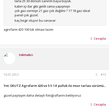
tarla 25 30 dönüm sanırım baya büyük.
kabin içi dar gibi geldi cama yapışmışn
çok gaz vermişn 21 gaz çok değilmi ? 17 18 gaz ideal
panel çok güzel.
kaç begir oluyor bu canavar
agrofarm 420 100 lük olması lazım
Cevapla
tokmakcı
16.01.2012
#15
Ynt: DEUTZ Agrofarm 420 ve 5 li 14' pulluk ile mısır tarlası sürümü...
güzel paylaşım daha detaylı fotoğraflarını bekliyoruz
Cevapla