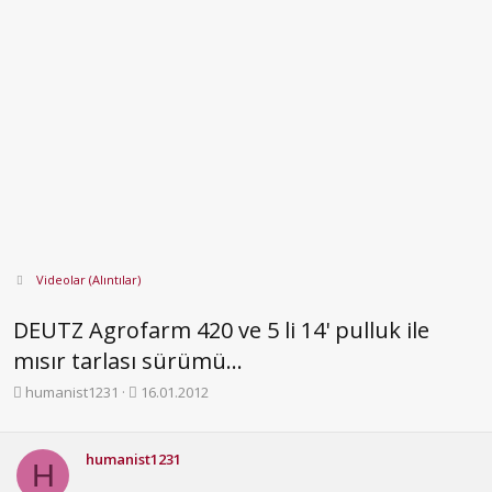
Videolar (Alıntılar)
DEUTZ Agrofarm 420 ve 5 li 14' pulluk ile
mısır tarlası sürümü...
K
B
humanist1231
16.01.2012
o
a
n
ş
b
l
humanist1231
H
u
a
y
n