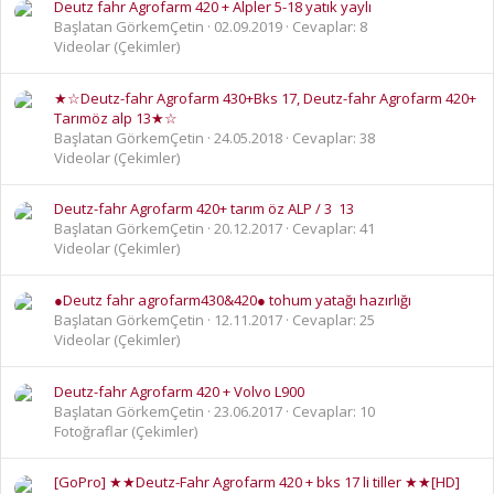
Deutz fahr Agrofarm 420 + Alpler 5-18 yatık yaylı
Başlatan GörkemÇetin
02.09.2019
Cevaplar: 8
Videolar (Çekimler)
★☆Deutz-fahr Agrofarm 430+Bks 17, Deutz-fahr Agrofarm 420+
Tarımöz alp 13★☆
Başlatan GörkemÇetin
24.05.2018
Cevaplar: 38
Videolar (Çekimler)
Deutz-fahr Agrofarm 420+ tarım öz ALP / 3  13
Başlatan GörkemÇetin
20.12.2017
Cevaplar: 41
Videolar (Çekimler)
●Deutz fahr agrofarm430&420● tohum yatağı hazırlığı
Başlatan GörkemÇetin
12.11.2017
Cevaplar: 25
Videolar (Çekimler)
Deutz-fahr Agrofarm 420 + Volvo L900
Başlatan GörkemÇetin
23.06.2017
Cevaplar: 10
Fotoğraflar (Çekimler)
[GoPro] ★★Deutz-Fahr Agrofarm 420 + bks 17 li tiller ★★[HD]