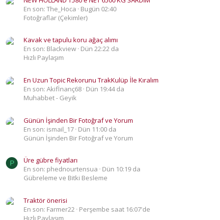
En son: The_Hoca
Bugün 02:40
Fotoğraflar (Çekimler)
Kavak ve tapulu koru ağaç alımı
En son: Blackview
Dün 22:22 da
Hızlı Paylaşım
En Uzun Topic Rekorunu TrakKulüp İle Kıralım
En son: Akifİnanç68
Dün 19:44 da
Muhabbet - Geyik
Günün İşinden Bir Fotoğraf ve Yorum
En son: ismail_17
Dün 11:00 da
Günün İşinden Bir Fotoğraf ve Yorum
Üre gübre fiyatları
P
En son: phednourtensua
Dün 10:19 da
Gübreleme ve Bitki Besleme
Traktör önerisi
En son: Farmer22
Perşembe saat 16:07'de
Hızlı Paylaşım