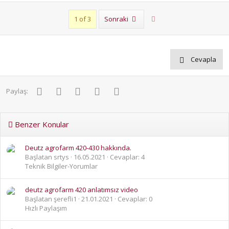
Son
1 of 3
Sonraki
Cevapla
Facebook
Twitter
Pinterest
WhatsApp
E-posta
Paylaş:
Benzer Konular
Deutz agrofarm 420-430 hakkında.
Başlatan srtys
16.05.2021
Cevaplar: 4
Teknik Bilgiler-Yorumlar
deutz agrofarm 420 anlatımsız video
Başlatan şerefli1
21.01.2021
Cevaplar: 0
Hızlı Paylaşım