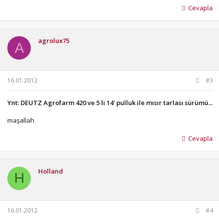
Cevapla
agrolux75
A
16.01.2012
#3
Ynt: DEUTZ Agrofarm 420 ve 5 li 14' pulluk ile mısır tarlası sürümü...
maşallah
Cevapla
Holland
H
16.01.2012
#4