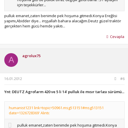
için teşekkürler...
pulluk emanet,zaten benimde pek hoşuma gitmedi.Konya Ereğlisi
yapımı,Abidder diye... inşşallah bahara alacağım.Deutz güzel traktör
gerçekten hem gücü hemde yakıtı...
Cevapla
agrolux75
A
16.01.2012
#6
Ynt: DEUTZ Agrofarm 420 ve 5 li 14' pulluk ile mısır tarlası sürümü...
humanist1231 link=topic=50961.msg513151#msg513151
date=1326728369' Alıntı:
pulluk emanet,zaten benimde pek hoşuma gitmedi.Konya