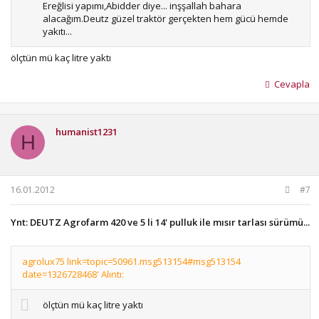
Ereğlisi yapımı,Abidder diye... inşşallah bahara
alacağım.Deutz güzel traktör gerçekten hem gücü hemde
yakıtı...
ölçtün mü kaç litre yaktı
Cevapla
humanist1231
H
16.01.2012
#7
Ynt: DEUTZ Agrofarm 420 ve 5 li 14' pulluk ile mısır tarlası sürümü...
agrolux75 link=topic=50961.msg513154#msg513154
date=1326728468' Alıntı:
ölçtün mü kaç litre yaktı