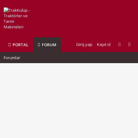
Giriş yap
Kayıt ol
PORTAL
FORUM
Forumlar