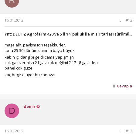
R
16.01.2012
#12
Ynt: DEUTZ Agrofarm 420 ve 5 li 14' pulluk ile mısır tarlası sürümü...
maşalalh. paylşm için teşekkürler.
tarla 25 30 dönüm sanırım baya büyük.
kabin içi dar gibi geldi cama yapışmışn
çok gaz vermişn 21 gaz çok değilmi ? 17 18 gaz ideal
panel çok güzel.
kaç begir oluyor bu canavar
Cevapla
demir45
D
16.01.2012
#13