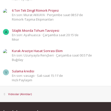
6 Ton Tek Dingil Römork Projesi
En son: Murat AKKAYA
Perşembe saat 08:53'de
Römork-Taşıma Ekipmanları
Silajlık Mısırda Tohum Tavsiyesi
A
En son: Ayahuasca
Çarşamba saat 20:15'de
Mısır
Kurak Araziye Hasat Sonrası Ekim
En son: Uzunyayla Rençberi
Çarşamba saat 00:57'de
Buğday
Sulama kredisi
V
En son: vasago
Salı saat 15:11'de
Hızlı Paylaşım
Videolar (Alıntılar)