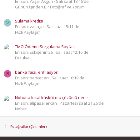
En son: Yaşar Akgün
Salı saat 18:46'de
Günün İşinden Bir Fotoğraf ve Yorum
Sulama kredisi
V
En son: vasago
Salı saat 15:11'de
Hızlı Paylaşım
TMO Ödeme Sorgulama Sayfası
En son: Eskişehirli26
Salı saat 12:16'de
Fasulye
banka faizi, enfilasyon
B
En son: behcet arı
Salı saat 10:19'de
Hızlı Paylaşım
Nohutta lokal küsküt otu çözümü nedir
En son: alipasalierkan
Pazartesi saat 21:26'de
Nohut
Fotoğraflar (Çekimler)