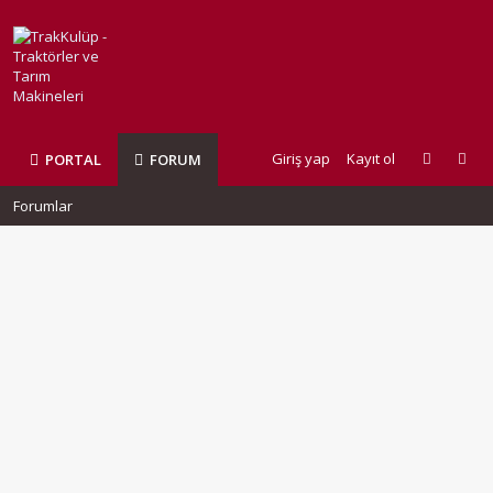
Giriş yap
Kayıt ol
PORTAL
FORUM
Forumlar