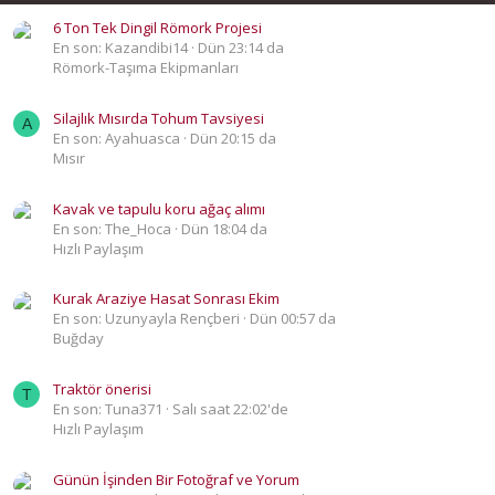
6 Ton Tek Dingil Römork Projesi
En son: Kazandibi14
Dün 23:14 da
Römork-Taşıma Ekipmanları
Silajlık Mısırda Tohum Tavsiyesi
A
En son: Ayahuasca
Dün 20:15 da
Mısır
Kavak ve tapulu koru ağaç alımı
En son: The_Hoca
Dün 18:04 da
Hızlı Paylaşım
Kurak Araziye Hasat Sonrası Ekim
En son: Uzunyayla Rençberi
Dün 00:57 da
Buğday
Traktör önerisi
T
En son: Tuna371
Salı saat 22:02'de
Hızlı Paylaşım
Günün İşinden Bir Fotoğraf ve Yorum