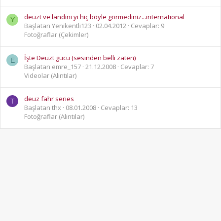
deuzt ve landini yi hiç böyle görmediniz...ınternatıonal
Y
Başlatan Yenikentli123
02.04.2012
Cevaplar: 9
Fotoğraflar (Çekimler)
İşte Deuzt gücü (sesinden belli zaten)
E
Başlatan emre_157
21.12.2008
Cevaplar: 7
Videolar (Alıntılar)
deuz fahr series
T
Başlatan thx
08.01.2008
Cevaplar: 13
Fotoğraflar (Alıntılar)