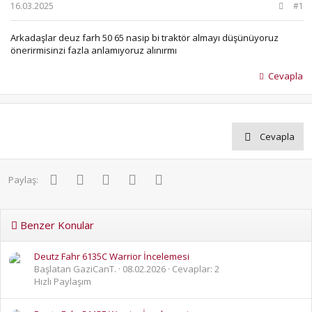
b
ı
16.03.2025
#1
a
ç
ş
t
Arkadaşlar deuz farh 50 65 nasip bi traktör almayı düşünüyoruz
l
a
önerirmisinzi fazla anlamıyoruz alınırmı
a
r
t
i
Cevapla
a
h
n
i
Cevapla
Facebook
Twitter
Pinterest
WhatsApp
E-posta
Paylaş:
Benzer Konular
Deutz Fahr 6135C Warrior İncelemesi
Başlatan GaziCanT.
08.02.2026
Cevaplar: 2
Hızlı Paylaşım