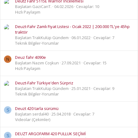
Deutz Fahr 5115E Warrior İncelemesi
Başlatan GaziCanT.
04.02.2026
Cevaplar: 10
Hızlı Paylaşım
Deuzt-Fahr Zamlı Fiyat Listesi - Ocak 2022 | 200.000 TL'ye 45hp
traktör
Başlatan TrakKulüp Gündem
06.01.2022
Cevaplar: 7
Teknik Bilgiler-Yorumlar
Deuz fahr 4090e
N
Başlatan Nazım Coşkun
27.09.2021
Cevaplar: 15
Hızlı Paylaşım
Deuzt-Fahr Türkiye'den Sürpriz
Başlatan TrakKulüp Gündem
25.01.2021
Cevaplar: 9
Teknik Bilgiler-Yorumlar
Deuzt 420 tarla sürümü
S
Başlatan serdal40
25.04.2018
Cevaplar: 7
Videolar (Çekimler)
DEUZT ARGOFARM 420 PULLUK SEÇİMİ
S