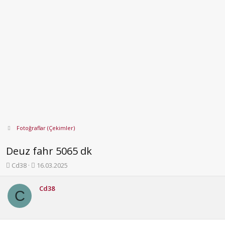
Fotoğraflar (Çekimler)
Deuz fahr 5065 dk
K
B
Cd38
16.03.2025
o
a
n
ş
Cd38
b
l
C
u
a
y
n
u
g