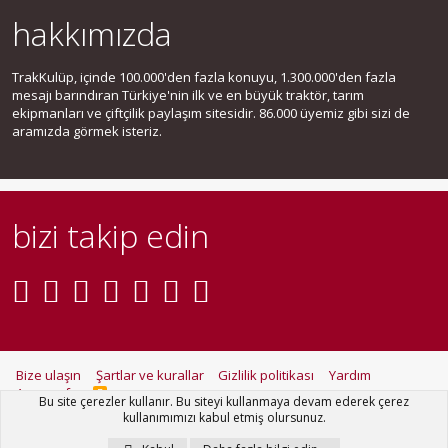
hakkımızda
TrakKulüp, içinde 100.000'den fazla konuyu, 1.300.000'den fazla
mesajı barındıran Türkiye'nin ilk ve en büyük traktör, tarım
ekipmanları ve çiftçilik paylaşım sitesidir. 86.000 üyemiz gibi sizi de
aramızda görmek isteriz.
bizi takip edin
Bize ulaşın
Şartlar ve kurallar
Gizlilik politikası
Yardım
Ana sayfa
R
Bu site çerezler kullanır. Bu siteyi kullanmaya devam ederek çerez
S
kullanımımızı kabul etmiş olursunuz.
S
®
Community platform by XenForo
© 2010-2021 XenForo Ltd.