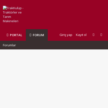
Giriş yap
Kayıt ol
PORTAL
FORUM
Forumlar