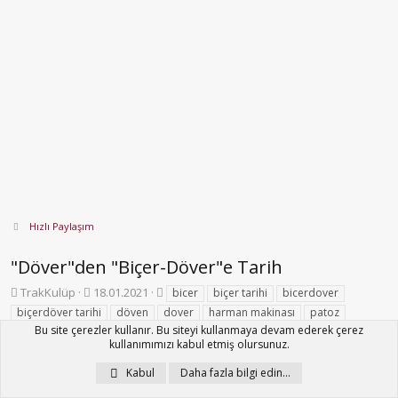
Hızlı Paylaşım
"Döver"den "Biçer-Döver"e Tarih
K
B
E
TrakKulüp
18.01.2021
bicer
biçer tarihi
bicerdover
o
a
t
biçerdöver tarihi
döven
dover
harman makinası
patoz
n
ş
i
Bu site çerezler kullanır. Bu siteyi kullanmaya devam ederek çerez
trakkulup
b
l
k
kullanımımızı kabul etmiş olursunuz.
u
a
e
y
n
t
Kabul
Daha fazla bilgi edin…
TrakKulüp
u
g
l