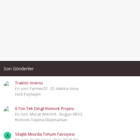
Son Gönderiler
Traktör önerisi
En son: Farmer22
25 dakika önce
Hızlı Paylaşım
6 Ton Tek Dingil Römork Projesi
En son: Murat AKKAYA
Bugün 08:53
Römork-Taşıma Ekipmanları
Silajlık Mısırda Tohum Tavsiyesi
A
En son: Ayahuasca
Dün 20:15 da