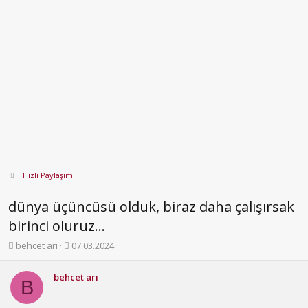
Hızlı Paylaşım
dünya üçüncüsü olduk, biraz daha çalışırsak
birinci oluruz...
K
B
behcet arı
07.03.2024
o
a
n
ş
behcet arı
b
l
B
u
a
y
n