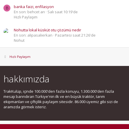
banka faizi, enfilasyon
B
En son: behcet arı
Salı saat 10:19'de
Hızlı Paylaşım
Nohutta lokal küsküt otu çözümü nedir
En son: alipasalierkan
Pazartesi saat 21:26'de
Nohut
Hızlı Paylaşım
hakkımızda
TrakKulüp, içinde 100.000'den fazla konuyu, 1.300.000'den fazla
mesajı barındıran Türkiye'nin ilk ve en büyük traktör, tarım
ekipmanları ve çiftçilik paylaşım sitesidir. 86.000 üyemiz gibi sizi de
aramızda görmek isteriz.