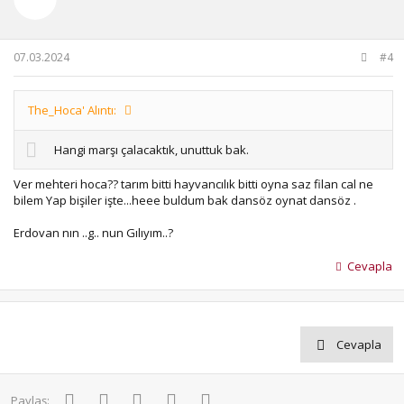
e
r
:
07.03.2024
#4
The_Hoca' Alıntı:
Hangi marşı çalacaktık, unuttuk bak.
Ver mehteri hoca?? tarım bitti hayvancılık bitti oyna saz filan cal ne
bilem Yap bişiler işte...heee buldum bak dansöz oynat dansöz .
Erdovan nın ..g.. nun Gılıyım..?
Cevapla
Cevapla
Facebook
Twitter
Pinterest
WhatsApp
E-posta
Paylaş: