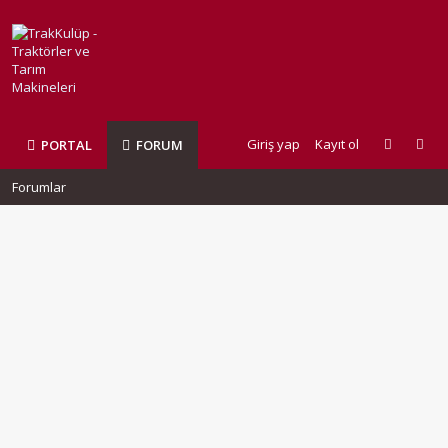
Giriş yap
Kayıt ol
PORTAL
FORUM
Forumlar