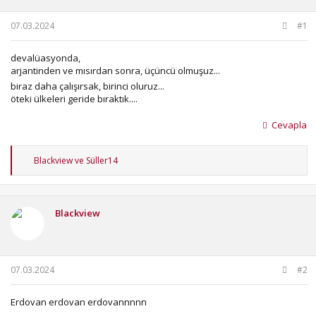
u
g
b
ı
07.03.2024
#1
a
ç
ş
t
devalüasyonda,
l
a
arjantinden ve mısırdan sonra, üçüncü olmuşuz...
a
r
biraz daha çalışırsak, birinci oluruz...
t
i
öteki ülkeleri geride bıraktık....
a
h
n
i
Cevapla
T
Blackview
ve
Süller14
e
p
k
i
Blackview
l
e
r
:
07.03.2024
#2
Erdovan erdovan erdovannnnn