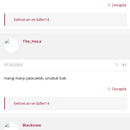
Cevapla
T
behcet arı
ve
Süller14
e
p
k
i
The_Hoca
l
e
r
:
07.03.2024
#3
Hangi marşı çalacaktık, unuttuk bak.
Cevapla
T
behcet arı
ve
Süller14
e
p
k
i
Blackview
l