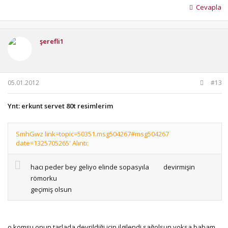
Cevapla
şerefli1
05.01.2012
#13
Ynt: erkunt servet 80t resimlerim
SmhGwz link=topic=50351.msg504267#msg504267
date=1325705265' Alıntı:
hacı peder bey geliyo elinde sopasyıla
devirmişin
römorku
geçimiş olsun
o komşu onun tarlada devrildiği için ilgilendi sağolsun yoksa babam