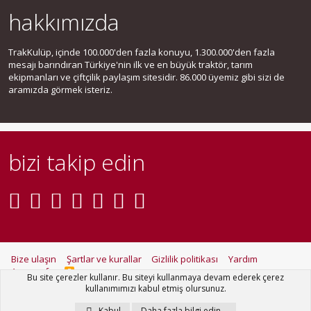
hakkımızda
TrakKulüp, içinde 100.000'den fazla konuyu, 1.300.000'den fazla
mesajı barındıran Türkiye'nin ilk ve en büyük traktör, tarım
ekipmanları ve çiftçilik paylaşım sitesidir. 86.000 üyemiz gibi sizi de
aramızda görmek isteriz.
bizi takip edin
Bize ulaşın
Şartlar ve kurallar
Gizlilik politikası
Yardım
Ana sayfa
R
Bu site çerezler kullanır. Bu siteyi kullanmaya devam ederek çerez
S
kullanımımızı kabul etmiş olursunuz.
S
®
Community platform by XenForo
© 2010-2021 XenForo Ltd.
Kabul
Daha fazla bilgi edin…