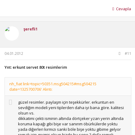
Cevapla
şerefli1
04.01.2012
#11
Ynt: erkunt servet 80t resimlerim
nh_fıat link=topic=50351.msg504215#msg504215
date=1325700706' Alıntı:
güzel resimler. paylaşm için teşekkürler. erkuntun en
sevdiğim modeli yeni tiplerden daha iyi bana göre. kalitesi
olsun vs.
dikkatimi çekti isminin altında dörtçeker yzan yerin altında
koruma kapağı gibi bişe var sanırım öbürkülerde yoktu
yada diğerleri kırmızı sanki böle bişe yoktu gibime gelyor
romak için geçmiş olsun bizde bu sene 2 defa romok