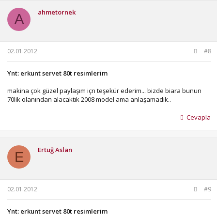
ahmetornek
A
02.01.2012
#8
Ynt: erkunt servet 80t resimlerim
makina çok güzel paylaşım içn teşekür ederim... bizde biara bunun
70lik olanından alacaktık 2008 model ama anlaşamadık..
Cevapla
Ertuğ Aslan
E
02.01.2012
#9
Ynt: erkunt servet 80t resimlerim