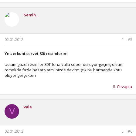
Semih_
02.01.2012
#5
Ynt: erkunt servet 80t resimlerim
Ustam güzel resimler 80T fena valla süper duruyor geçmiş olsun
romokda fazla hasar varmı bizde devirmiştik bu harmanda kötü
oluyor gerçekten
Cevapla
vale
V
02.01.2012
#6