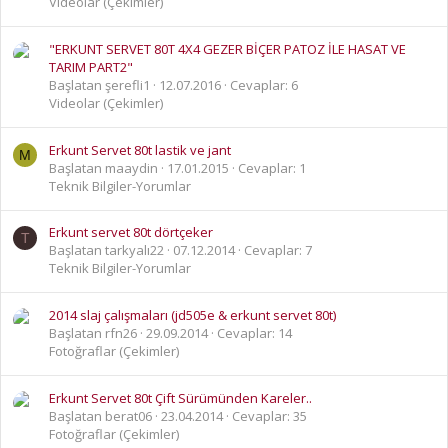
Videolar (Çekimler)
"ERKUNT SERVET 80T 4X4 GEZER BİÇER PATOZ İLE HASAT VE
TARIM PART2"
Başlatan şerefli1
12.07.2016
Cevaplar: 6
Videolar (Çekimler)
Erkunt Servet 80t lastik ve jant
M
Başlatan maaydin
17.01.2015
Cevaplar: 1
Teknik Bilgiler-Yorumlar
Erkunt servet 80t dörtçeker
T
Başlatan tarkyalı22
07.12.2014
Cevaplar: 7
Teknik Bilgiler-Yorumlar
2014 slaj çalışmaları (jd505e & erkunt servet 80t)
Başlatan rfn26
29.09.2014
Cevaplar: 14
Fotoğraflar (Çekimler)
Erkunt Servet 80t Çift Sürümünden Kareler..
Başlatan berat06
23.04.2014
Cevaplar: 35
Fotoğraflar (Çekimler)