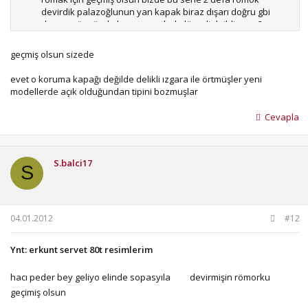
devirdik palazoğlunun yan kapak biraz dışarı doğru gbi
duruyor örs ünde kancası çatladı dönerli deildi ama 2
sinide kullanıyorz yani .
geçmiş olsun sizede
evet o koruma kapağı değilde delikli ızgara ile örtmüşler yeni
modellerde açık olduğundan tipini bozmuşlar
Cevapla
S.balci17
S
04.01.2012
#12
Ynt: erkunt servet 80t resimlerim
hacı peder bey geliyo elinde sopasyıla
devirmişin römorku
geçimiş olsun