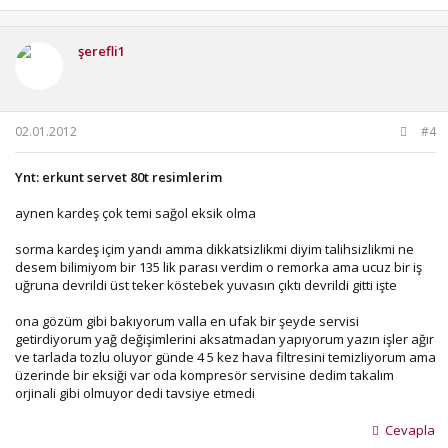
şerefli1
02.01.2012
#4
Ynt: erkunt servet 80t resimlerim
aynen kardeş çok temi sağol eksik olma
sorma kardeş içim yandı amma dikkatsizlikmi diyim talihsizlikmi ne
desem bilimiyom bir 135 lik parası verdim o remorka ama ucuz bir iş
uğruna devrildi üst teker köstebek yuvasın çıktı devrildi gitti işte
ona gözüm gibi bakıyorum valla en ufak bir şeyde servisi
getirdiyorum yağ değişimlerini aksatmadan yapıyorum yazın işler ağır
ve tarlada tozlu oluyor günde 4 5 kez hava filtresini temizliyorum ama
üzerinde bir eksiği var oda kompresör servisine dedim takalım
orjinali gibi olmuyor dedi tavsiye etmedi
Cevapla