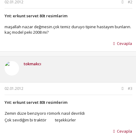
02.01.2012
#2
Ynt: erkunt servet 80t resimlarim
maşallah nazar değmesin.çok temiz duruyo tipine hastayım bunların.
kaç model peki 2008 mi?
Cevapla
tokmakcı
02.01.2012
#3
Ynt: erkunt servet 80t resimlerim
Zemin düze benziyoro römork nasıl devrildi
Çok sevdiğim bi traktör
teşekkürler
Cevapla