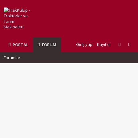
Giriş yap
Kayıt ol
PORTAL
FORUM
Forumlar