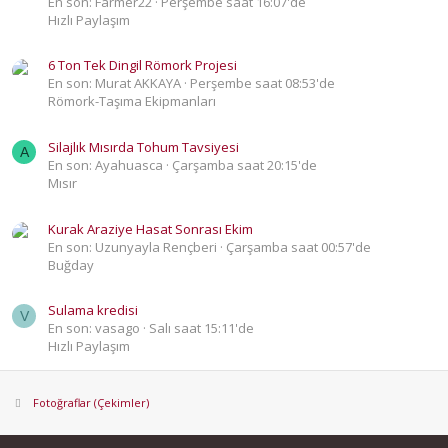
En son: Farmer22
Perşembe saat 16:07'de
Hızlı Paylaşım
6 Ton Tek Dingil Römork Projesi
En son: Murat AKKAYA
Perşembe saat 08:53'de
Römork-Taşıma Ekipmanları
Silajlık Mısırda Tohum Tavsiyesi
A
En son: Ayahuasca
Çarşamba saat 20:15'de
Mısır
Kurak Araziye Hasat Sonrası Ekim
En son: Uzunyayla Rençberi
Çarşamba saat 00:57'de
Buğday
Sulama kredisi
V
En son: vasago
Salı saat 15:11'de
Hızlı Paylaşım
Fotoğraflar (Çekimler)