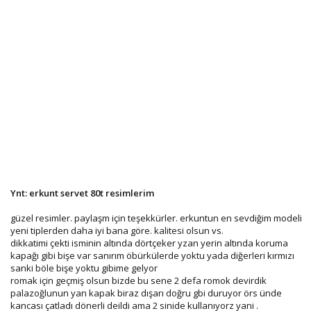
Ynt: erkunt servet 80t resimlerim
güzel resimler. paylaşm için teşekkürler. erkuntun en sevdiğim modeli
yeni tiplerden daha iyi bana göre. kalitesi olsun vs.
dikkatimi çekti isminin altında dörtçeker yzan yerin altında koruma
kapağı gibi bişe var sanırım öbürkülerde yoktu yada diğerleri kırmızı
sanki böle bişe yoktu gibime gelyor
romak için geçmiş olsun bizde bu sene 2 defa romok devirdik
palazoğlunun yan kapak biraz dışarı doğru gbi duruyor örs ünde
kancası çatladı dönerli deildi ama 2 sinide kullanıyorz yani .