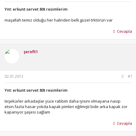
Ynt: erkunt servet 80t resimlerim
maşallah temiz olduğu her halinden belli.güzel trktörün var
Cevapla
şerefli1
02.01.2012
#7
Ynt: erkunt servet 80t resimlerim
teşekürler arkadaşlar yüce rabbim daha iyisini olmayana nasip
etsin.fazla hasar yokda kapak pimleri eğilmişti bide arka kapak zor
kapanıyor.şaşesi sağlam
Cevapla