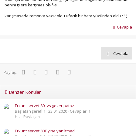
benim işlere karışmaz ok-*-s
karışmasada remorka yazık oldu ufacık bir hata yüzünden oldu : ' (
Cevapla
Cevapla
Facebook
Twitter
Pinterest
WhatsApp
E-posta
Paylaş:
Benzer Konular
Erkunt servet 80t vs gezer patoz
Başlatan şerefli1
23.01.2020
Cevaplar: 1
Hızlı Paylaşım
Erkunt servet 80T yine yanıltmadı