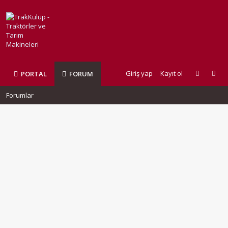
Giriş yap
Kayıt ol
PORTAL
FORUM
Forumlar