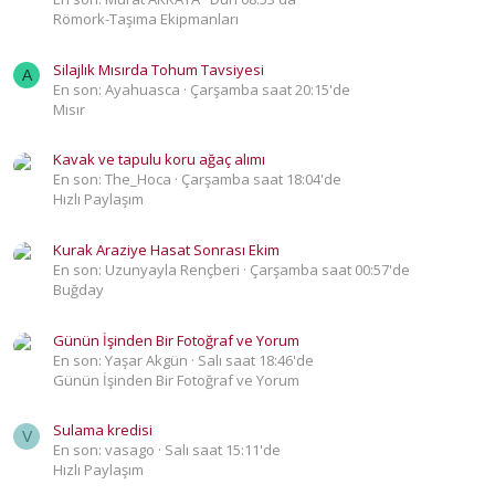
Römork-Taşıma Ekipmanları
Silajlık Mısırda Tohum Tavsiyesi
A
En son: Ayahuasca
Çarşamba saat 20:15'de
Mısır
Kavak ve tapulu koru ağaç alımı
En son: The_Hoca
Çarşamba saat 18:04'de
Hızlı Paylaşım
Kurak Araziye Hasat Sonrası Ekim
En son: Uzunyayla Rençberi
Çarşamba saat 00:57'de
Buğday
Günün İşinden Bir Fotoğraf ve Yorum
En son: Yaşar Akgün
Salı saat 18:46'de
Günün İşinden Bir Fotoğraf ve Yorum
Sulama kredisi
V
En son: vasago
Salı saat 15:11'de
Hızlı Paylaşım