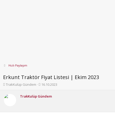
Hızlı Paylaşım
Erkunt Traktör Fiyat Listesi | Ekim 2023
K
B
TrakKulüp Gündem
16.10.2023
o
a
n
ş
TrakKulüp Gündem
b
l
u
a
y
n
u
g