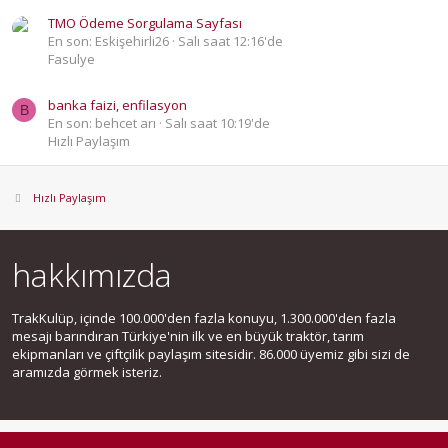
TMO Ödeme Sorgulama Sayfası
En son: Eskişehirli26
Salı saat 12:16'de
Fasulye
banka faizi, enfilasyon
B
En son: behcet arı
Salı saat 10:19'de
Hızlı Paylaşım
Hızlı Paylaşım
hakkımızda
TrakKulüp, içinde 100.000'den fazla konuyu, 1.300.000'den fazla
mesajı barındıran Türkiye'nin ilk ve en büyük traktör, tarım
ekipmanları ve çiftçilik paylaşım sitesidir. 86.000 üyemiz gibi sizi de
aramızda görmek isteriz.