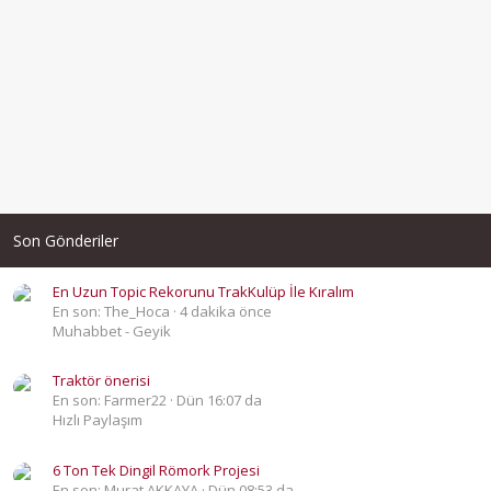
Son Gönderiler
En Uzun Topic Rekorunu TrakKulüp İle Kıralım
En son: The_Hoca
4 dakika önce
Muhabbet - Geyik
Traktör önerisi
En son: Farmer22
Dün 16:07 da
Hızlı Paylaşım
6 Ton Tek Dingil Römork Projesi
En son: Murat AKKAYA
Dün 08:53 da