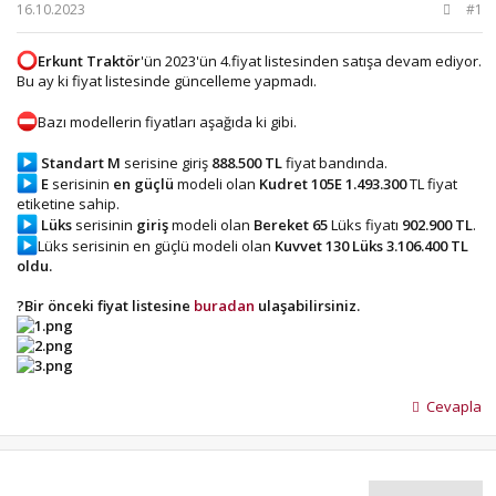
b
ı
16.10.2023
#1
a
ç
ş
t
Erkunt Traktör
'ün 2023'ün 4.fiyat listesinden satışa devam ediyor.
l
a
Bu ay ki fiyat listesinde güncelleme yapmadı.
a
r
t
i
Bazı modellerin fiyatları aşağıda ki gibi.
a
h
n
i
Standart M
serisine giriş
888.500 TL
fiyat bandında.
E
serisinin
en güçlü
modeli olan
Kudret
105E
1.493.300
TL fiyat
etiketine sahip.
Lüks
serisinin
giriş
modeli olan
Bereket 65
Lüks fiyatı
902.900 TL
.
Lüks serisinin en güçlü modeli olan
Kuvvet 130 Lüks 3.106.400 TL
oldu.
?Bir önceki fiyat listesine
buradan
ulaşabilirsiniz.
Cevapla