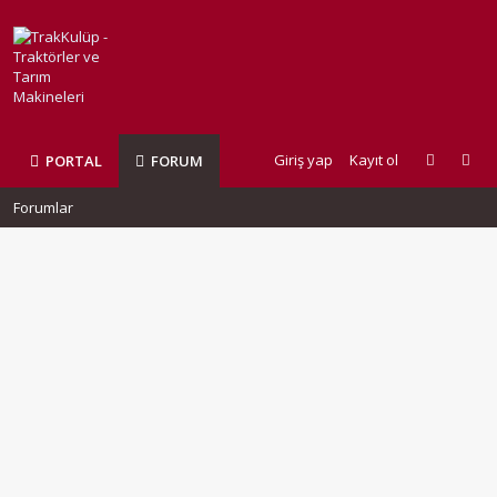
Giriş yap
Kayıt ol
PORTAL
FORUM
Forumlar