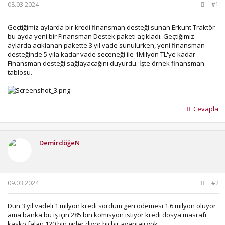
b
ı
08.03.2024
#1
a
ç
ş
t
Geçtiğimiz aylarda bir kredi finansman desteği sunan Erkunt Traktör
l
a
bu ayda yeni bir Finansman Destek paketi açıkladı. Geçtiğimiz
a
r
aylarda açıklanan pakette 3 yıl vade sunulurken, yeni finansman
t
i
desteğinde 5 yıla kadar vade seçeneği ile 1Milyon TL'ye kadar
a
h
Finansman desteği sağlayacağını duyurdu. İşte örnek finansman
n
i
tablosu.
Cevapla
DemirdöğeN
09.03.2024
#2
Dün 3 yıl vadeli 1 milyon kredi sordum geri ödemesi 1.6 milyon oluyor
ama banka bu iş için 285 bin komisyon istiyor kredi dosya masrafı
kasko falan 120 bin gider diyor hiçbir avantajı yok