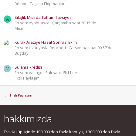
Römork-Taşıma Ekipmanları
Silajlık Mısırda Tohum Tavsiyesi
A
En son: Ayahuasca
Çarşamba saat 20:15'de
Mısır
Kurak Araziye Hasat Sonrası Ekim
En son: Uzunyayla Rençberi
Çarşamba saat 00:57'de
Buğday
Sulama kredisi
V
En son: vasago
Salı saat 15:11'de
Hızlı Paylaşım
Hızlı Paylaşım
hakkımızda
TrakKulüp, içinde 100.000'den fazla konuyu, 1.300.000'den fazla