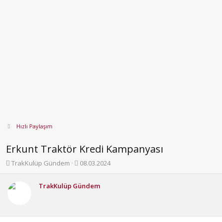
Hızlı Paylaşım
Erkunt Traktör Kredi Kampanyası
K
B
TrakKulüp Gündem
08.03.2024
o
a
n
ş
TrakKulüp Gündem
b
l
u
a
y
n
u
g