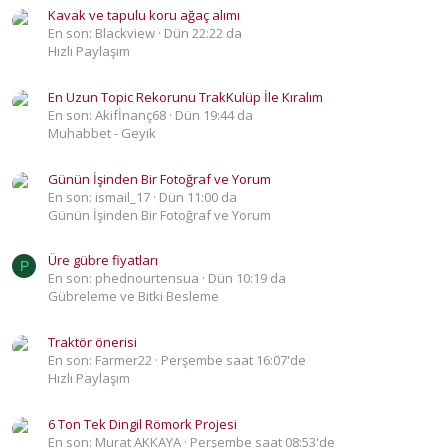
Kavak ve tapulu koru ağaç alımı
En son: Blackview
Dün 22:22 da
Hızlı Paylaşım
En Uzun Topic Rekorunu TrakKulüp İle Kıralım
En son: Akifİnanç68
Dün 19:44 da
Muhabbet - Geyik
Günün İşinden Bir Fotoğraf ve Yorum
En son: ismail_17
Dün 11:00 da
Günün İşinden Bir Fotoğraf ve Yorum
Üre gübre fiyatları
P
En son: phednourtensua
Dün 10:19 da
Gübreleme ve Bitki Besleme
Traktör önerisi
En son: Farmer22
Perşembe saat 16:07'de
Hızlı Paylaşım
6 Ton Tek Dingil Römork Projesi
En son: Murat AKKAYA
Perşembe saat 08:53'de