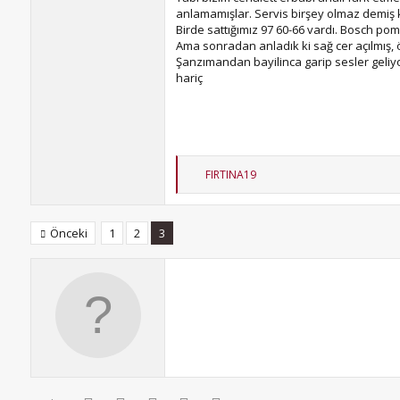
anlamamışlar. Servis birşey olmaz demiş k
Birde sattığımız 97 60-66 vardı. Bosch po
Ama sonradan anladık ki sağ cer açılmış, ö
Şanzımandan bayilinca garip sesler geliyo
hariç
T
FIRTINA19
e
p
k
i
Önceki
1
2
3
l
e
r
: