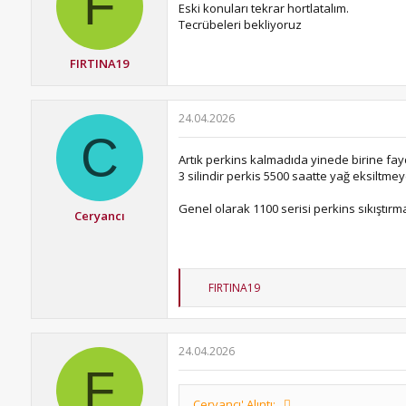
F
r
Eski konuları tekrar hortlatalım.
:
Tecrübeleri bekliyoruz
FIRTINA19
24.04.2026
C
Artık perkins kalmadıda yinede birine fay
3 silindir perkis 5500 saatte yağ eksiltme
Genel olarak 1100 serisi perkins sıkışt
Ceryancı
T
FIRTINA19
e
p
k
i
24.04.2026
l
F
e
r
:
Ceryancı' Alıntı: