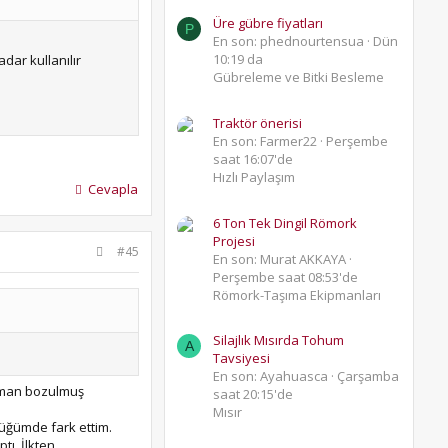
Üre gübre fiyatları
P
En son: phednourtensua
Dün
10:19 da
dar kullanılır
Gübreleme ve Bitki Besleme
Traktör önerisi
En son: Farmer22
Perşembe
saat 16:07'de
Hızlı Paylaşım
Cevapla
6 Ton Tek Dingil Römork
Projesi
#45
En son: Murat AKKAYA
Perşembe saat 08:53'de
Römork-Taşıma Ekipmanları
Silajlık Mısırda Tohum
A
Tavsiyesi
En son: Ayahuasca
Çarşamba
segman bozulmuş
saat 20:15'de
Mısır
düğümde fark ettim.
tı. İlkten