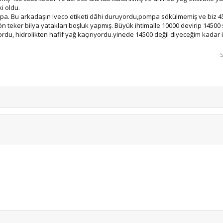
i oldu.
mpa. Bu arkadaşın Iveco etiketi dâhi duruyordu,pompa sökülmemiş ve biz 45
n teker bilya yatakları boşluk yapmış. Büyük ihtimalle 10000 devirip 14500 s
rdu, hidrolikten hafif yağ kaçırıyordu.yinede 14500 değil diyeceğim kadar 