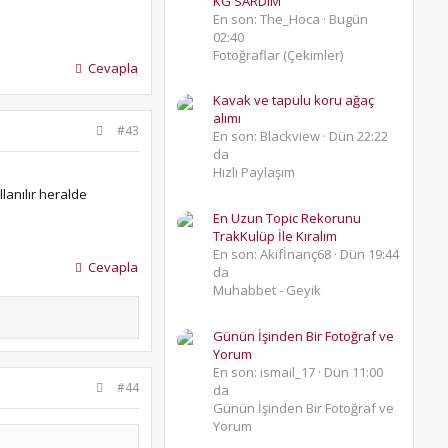
KG SARDIM
En son: The_Hoca
Bugün
02:40
Fotoğraflar (Çekimler)
Cevapla
Kavak ve tapulu koru ağaç
alımı
#43
En son: Blackview
Dün 22:22
da
Hızlı Paylaşım
lanılır heralde
En Uzun Topic Rekorunu
TrakKulüp İle Kıralım
En son: Akifİnanç68
Dün 19:44
Cevapla
da
Muhabbet - Geyik
Günün İşinden Bir Fotoğraf ve
Yorum
En son: ismail_17
Dün 11:00
#44
da
Günün İşinden Bir Fotoğraf ve
Yorum