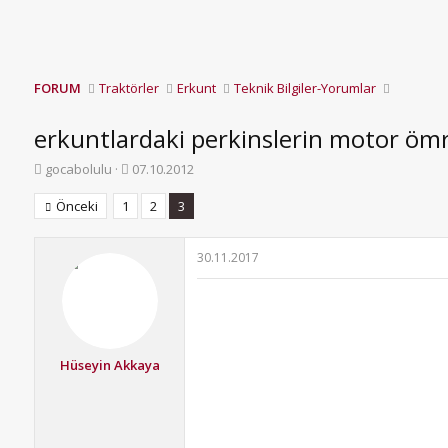
FORUM
Traktörler
Erkunt
Teknik Bilgiler-Yorumlar
erkuntlardaki perkinslerin motor öm
K
B
gocabolulu
07.10.2012
o
a
n
ş
Önceki
1
2
3
b
l
u
a
y
n
30.11.2017
u
g
b
ı
a
ç
ş
t
l
a
Hüseyin Akkaya
a
r
t
i
a
h
n
i