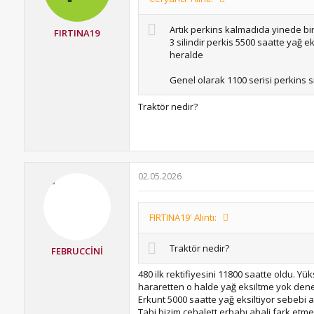
Artık perkins kalmadıda yinede bir
FIRTINA19
3 silindir perkis 5500 saatte yağ e
heralde
Genel olarak 1100 serisi perkins
Traktör nedir?
02.05.2026
FIRTINA19' Alıntı:
Traktör nedir?
FEBRUCCİNİ
480 ilk rektifiyesini 11800 saatte oldu. 
hararetten o halde yağ eksiltme yok den
Erkunt 5000 saatte yağ eksiltiyor sebebi 
Tabi bizim cehalett erbabı ahali fark etme