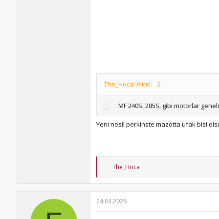
The_Hoca' Alıntı:
MF 240S, 285S, gibi motorlar gene
Yeni nesil perkinste mazotta ufak bisi ol
T
The_Hoca
e
p
k
i
24.04.2026
l
e