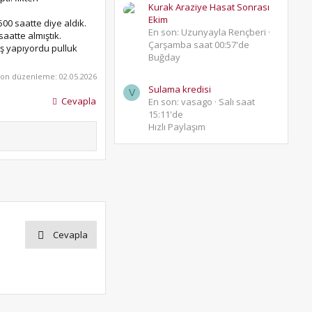
Kurak Araziye Hasat Sonrası
Ekim
00 saatte diye aldık.
En son: Uzunyayla Rençberi
aatte almıştık.
Çarşamba saat 00:57'de
iş yapıyordu pulluk
Buğday
Son düzenleme:
02.05.2026
Sulama kredisi
V
Cevapla
En son: vasago
Salı saat
15:11'de
Hızlı Paylaşım
Cevapla