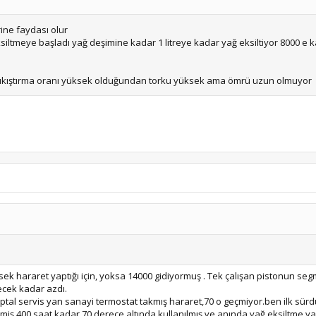
ine faydası olur
ksiltmeye başladı yağ deşimine kadar 1 litreye kadar yağ eksiltiyor 8000 e ka
 sıkıştırma oranı yüksek olduğundan torku yüksek ama ömrü uzun olmuyor
Yüksek hararet yaptığı için, yoksa 14000 gidiyormuş . Tek çalışan pistonun 
ecek kadar azdı.
aptal servis yan sanayi termostat takmış hararet,70 o geçmiyor.ben ilk sür
miş 400 saat kadar 70 derece altında kullanılmış ve anında yağ eksiltme yap