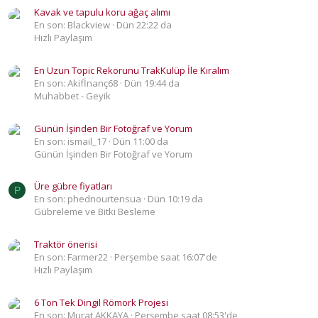
Kavak ve tapulu koru ağaç alımı
En son: Blackview
Dün 22:22 da
Hızlı Paylaşım
En Uzun Topic Rekorunu TrakKulüp İle Kıralım
En son: Akifİnanç68
Dün 19:44 da
Muhabbet - Geyik
Günün İşinden Bir Fotoğraf ve Yorum
En son: ismail_17
Dün 11:00 da
Günün İşinden Bir Fotoğraf ve Yorum
Üre gübre fiyatları
P
En son: phednourtensua
Dün 10:19 da
Gübreleme ve Bitki Besleme
Traktör önerisi
En son: Farmer22
Perşembe saat 16:07'de
Hızlı Paylaşım
6 Ton Tek Dingil Römork Projesi
En son: Murat AKKAYA
Perşembe saat 08:53'de