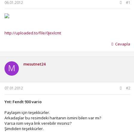
b
ı
06.01.2012
#1
a
ç
ş
t
l
a
a
r
t
i
http://uploaded.to/file/0jexlcmt
a
h
n
i
Cevapla
mesutnet24
M
07.01.2012
#2
Ynt: Fendt 930 vario
Paylaşım için teşekkürler.
Arkadaşlar bu resimdeki haritanın ismini bilen var mı?
Varsa isim veya link verebilir misiniz?
Şimdiden teşekkürler.