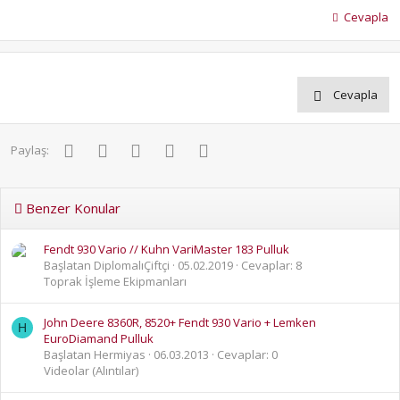
Cevapla
Cevapla
Facebook
Twitter
Pinterest
WhatsApp
E-posta
Paylaş:
Benzer Konular
Fendt 930 Vario // Kuhn VariMaster 183 Pulluk
Başlatan DiplomalıÇiftçi
05.02.2019
Cevaplar: 8
Toprak İşleme Ekipmanları
John Deere 8360R, 8520+ Fendt 930 Vario + Lemken
H
EuroDiamand Pulluk
Başlatan Hermiyas
06.03.2013
Cevaplar: 0
Videolar (Alıntılar)