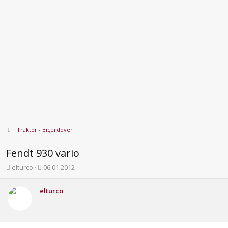
Traktör - Biçerdöver
Fendt 930 vario
K
B
elturco
06.01.2012
o
a
n
ş
elturco
b
l
u
a
y
n
u
g