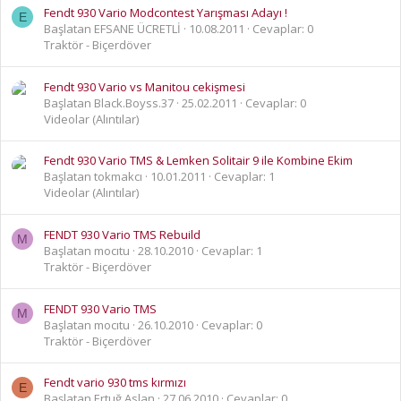
Fendt 930 Vario Modcontest Yarışması Adayı !
E
Başlatan EFSANE ÜCRETLİ
10.08.2011
Cevaplar: 0
Traktör - Biçerdöver
Fendt 930 Vario vs Manitou cekişmesi
Başlatan Black.Boyss.37
25.02.2011
Cevaplar: 0
Videolar (Alıntılar)
Fendt 930 Vario TMS & Lemken Solitair 9 ile Kombine Ekim
Başlatan tokmakcı
10.01.2011
Cevaplar: 1
Videolar (Alıntılar)
FENDT 930 Vario TMS Rebuild
M
Başlatan mocıtu
28.10.2010
Cevaplar: 1
Traktör - Biçerdöver
FENDT 930 Vario TMS
M
Başlatan mocıtu
26.10.2010
Cevaplar: 0
Traktör - Biçerdöver
Fendt vario 930 tms kırmızı
E
Başlatan Ertuğ Aslan
27.06.2010
Cevaplar: 0