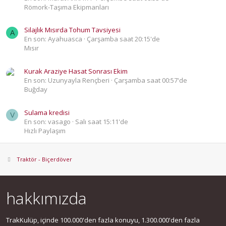
Römork-Taşıma Ekipmanları
Silajlık Mısırda Tohum Tavsiyesi
A
En son: Ayahuasca
Çarşamba saat 20:15'de
Mısır
Kurak Araziye Hasat Sonrası Ekim
En son: Uzunyayla Rençberi
Çarşamba saat 00:57'de
Buğday
Sulama kredisi
V
En son: vasago
Salı saat 15:11'de
Hızlı Paylaşım
Traktör - Biçerdöver
hakkımızda
TrakKulüp, içinde 100.000'den fazla konuyu, 1.300.000'den fazla