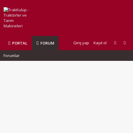
Giriş yap
Kayıt ol
PORTAL
FORUM
Forumlar