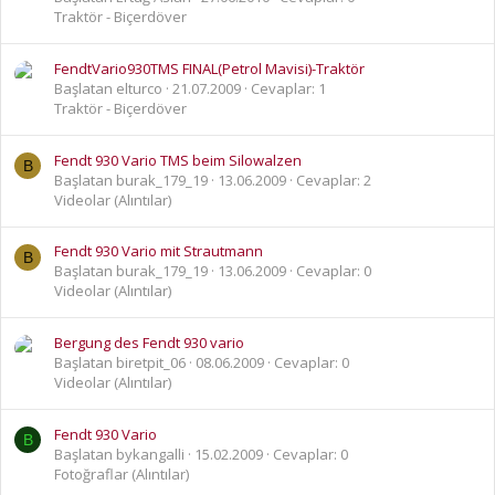
Traktör - Biçerdöver
FendtVario930TMS FINAL(Petrol Mavisi)-Traktör
Başlatan elturco
21.07.2009
Cevaplar: 1
Traktör - Biçerdöver
Fendt 930 Vario TMS beim Silowalzen
B
Başlatan burak_179_19
13.06.2009
Cevaplar: 2
Videolar (Alıntılar)
Fendt 930 Vario mit Strautmann
B
Başlatan burak_179_19
13.06.2009
Cevaplar: 0
Videolar (Alıntılar)
Bergung des Fendt 930 vario
Başlatan biretpit_06
08.06.2009
Cevaplar: 0
Videolar (Alıntılar)
Fendt 930 Vario
B
Başlatan bykangalli
15.02.2009
Cevaplar: 0
Fotoğraflar (Alıntılar)