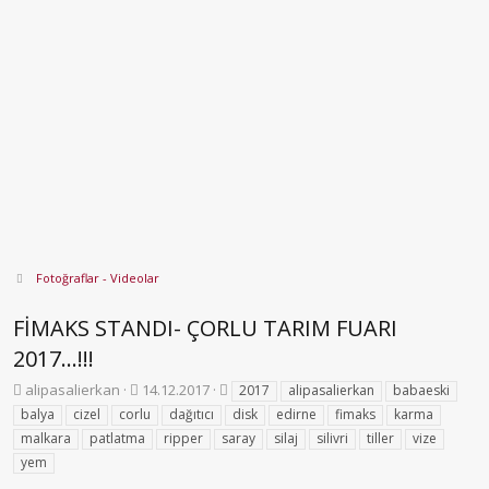
Fotoğraflar - Videolar
FİMAKS STANDI- ÇORLU TARIM FUARI
2017...!!!
K
B
E
alipasalierkan
14.12.2017
2017
alipasalierkan
babaeski
o
a
t
balya
cizel
corlu
dağıtıcı
disk
edirne
fimaks
karma
n
ş
i
malkara
patlatma
ripper
saray
silaj
silivri
tiller
vize
b
l
k
yem
u
a
e
y
n
t