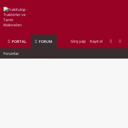
Giriş yap
Kayıt ol
PORTAL
FORUM
Forumlar