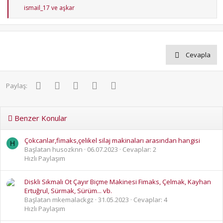
T
ismail_17
ve
aşkar
e
p
k
i
l
e
Cevapla
r
:
Facebook
Twitter
Pinterest
WhatsApp
E-posta
Paylaş:
Benzer Konular
Çokcanlar,fimaks,çelikel silaj makinaları arasından hangisi
H
Başlatan husozknn
06.07.2023
Cevaplar: 2
Hızlı Paylaşım
Diskli Sıkmalı Ot Çayır Biçme Makinesi Fimaks, Çelmak, Kayhan
Ertuğrul, Sürmak, Sürüm... vb.
Başlatan mkemalackgz
31.05.2023
Cevaplar: 4
Hızlı Paylaşım