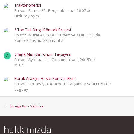
Traktör önerisi
En son: Farmer22
Perşembe saat 16:07'de
Hızlı Paylaşım
6 Ton Tek Dingil Römork Projesi
En son: Murat AKKAYA
Perşembe saat 08:53'de
Römork-Taşıma Ekipmanları
Silajlık Mısırda Tohum Tavsiyesi
A
En son: Ayahuasca
Çarşamba saat 20:15'de
Mısır
Kurak Araziye Hasat Sonrası Ekim
En son: Uzunyayla Rençberi
Çarşamba saat 00:57'de
Buğday
Fotoğraflar - Videolar
hakkımızda