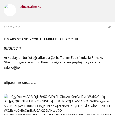
u
g
l
alipasalierkan
b
ı
e
a
ç
r
ş
t
l
a
a
r
14.12.2017
#1
t
i
a
h
FİMAKS STANDI- ÇORLU TARIM FUARI 2017...!!!
n
i
05/08/2017
Arkadaşlar bu fotoğraflarda Çorlu Tarım Fuarı' nda ki Fimaks
Standını göreceksiniz. Fuar fotoğraflarını paylaşmaya devam
edeceğim....
alipasalierkan...........