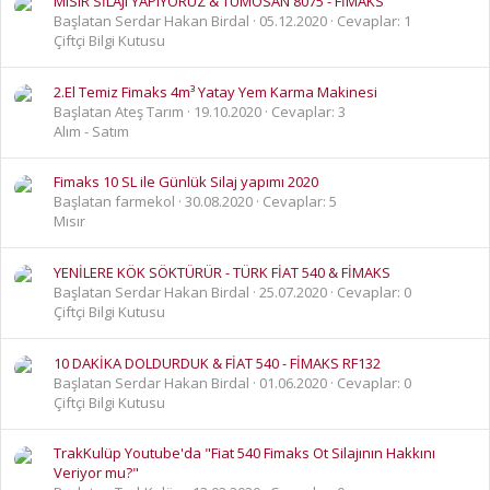
MISIR SİLAJI YAPIYORUZ & TÜMOSAN 8075 - FİMAKS
Başlatan Serdar Hakan Birdal
05.12.2020
Cevaplar: 1
Çiftçi Bilgi Kutusu
2.El Temiz Fimaks 4m³ Yatay Yem Karma Makinesi
Başlatan Ateş Tarım
19.10.2020
Cevaplar: 3
Alım - Satım
Fimaks 10 SL ile Günlük Silaj yapımı 2020
Başlatan farmekol
30.08.2020
Cevaplar: 5
Mısır
YENİLERE KÖK SÖKTÜRÜR - TÜRK FİAT 540 & FİMAKS
Başlatan Serdar Hakan Birdal
25.07.2020
Cevaplar: 0
Çiftçi Bilgi Kutusu
10 DAKİKA DOLDURDUK & FİAT 540 - FİMAKS RF132
Başlatan Serdar Hakan Birdal
01.06.2020
Cevaplar: 0
Çiftçi Bilgi Kutusu
TrakKulüp Youtube'da "Fiat 540 Fimaks Ot Silajının Hakkını
Veriyor mu?"