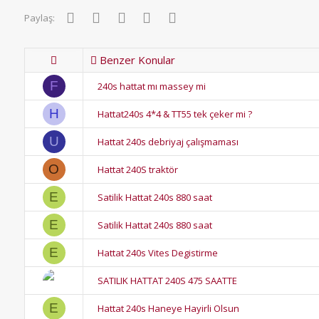
Facebook
Twitter
Pinterest
WhatsApp
E-posta
Paylaş:
Benzer Konular
F
240s hattat mı massey mi
H
Hattat240s 4*4 & TT55 tek çeker mi ?
U
Hattat 240s debriyaj çalışmaması
O
Hattat 240S traktör
E
Satilik Hattat 240s 880 saat
E
Satilik Hattat 240s 880 saat
E
Hattat 240s Vites Degistirme
SATILIK HATTAT 240S 475 SAATTE
E
Hattat 240s Haneye Hayirli Olsun