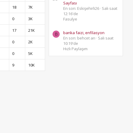
Sayfası
18
7K
En son: Eskişehirli26
Salı saat
12:16'de
0
3K
Fasulye
17
21K
banka faizi, enfilasyon
B
En son: behcet arı
Salı saat
0
2K
10:19'de
Hızlı Paylaşım
0
5K
9
10K