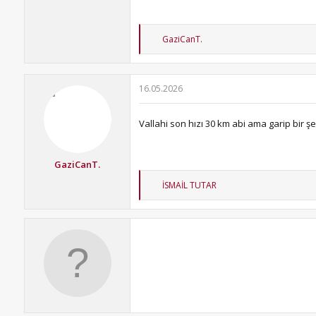
T
GaziCanT.
e
p
k
i
16.05.2026
l
e
r
Vallahi son hızı 30 km abi ama garip bir şe
:
GaziCanT.
T
İSMAİL TUTAR
e
p
k
i
l
e
r
: