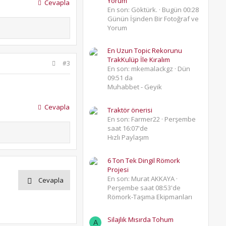
Yorum
Cevapla
En son: Göktürk.
Bugün 00:28
Günün İşinden Bir Fotoğraf ve
Yorum
En Uzun Topic Rekorunu
TrakKulüp İle Kıralım
#3
En son: mkemalackgz
Dün
09:51 da
Muhabbet - Geyik
Cevapla
Traktör önerisi
En son: Farmer22
Perşembe
saat 16:07'de
Hızlı Paylaşım
6 Ton Tek Dingil Römork
Projesi
En son: Murat AKKAYA
Cevapla
Perşembe saat 08:53'de
Römork-Taşıma Ekipmanları
Silajlık Mısırda Tohum
A