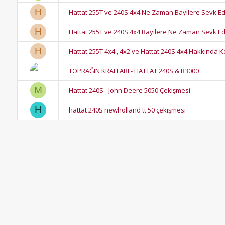
H
Hattat 255T ve 240S 4x4 Ne Zaman Bayilere Sevk Ed
H
Hattat 255T ve 240S 4x4 Bayilere Ne Zaman Sevk Edil
H
Hattat 255T 4x4 , 4x2 ve Hattat 240S 4x4 Hakkında 
TOPRAĞIN KRALLARI - HATTAT 240S & B3000
M
Hattat 240S - John Deere 5050 Çekişmesi
H
hattat 240S newholland tt 50 çekişmesi