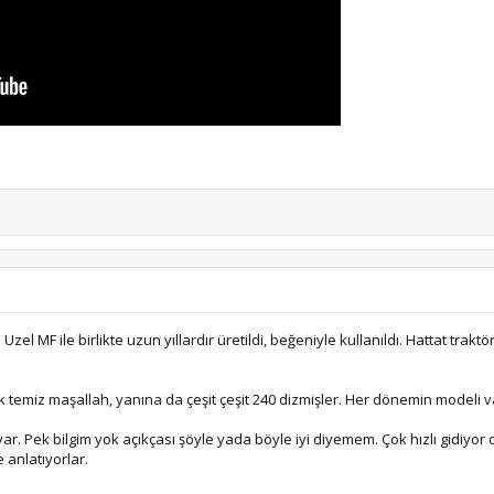
el MF ile birlikte uzun yıllardır üretildi, beğeniyle kullanıldı. Hattat traktör
k temiz maşallah, yanına da çeşit çeşit 240 dizmişler. Her dönemin modeli var
r. Pek bilgim yok açıkçası şöyle yada böyle iyi diyemem. Çok hızlı gidiyor d
 anlatıyorlar.