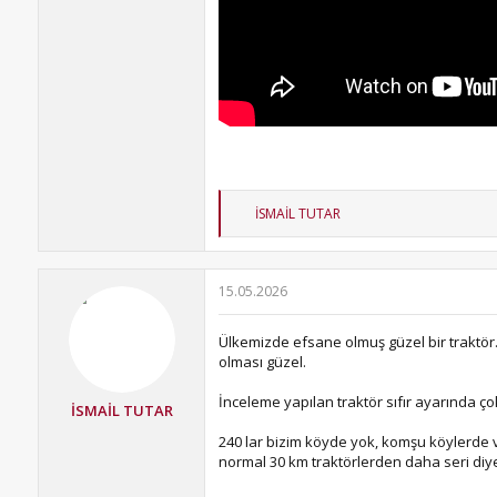
T
İSMAİL TUTAR
e
p
k
i
15.05.2026
l
e
r
Ülkemizde efsane olmuş güzel bir traktör. Uz
:
olması güzel.
İnceleme yapılan traktör sıfır ayarında ço
İSMAİL TUTAR
240 lar bizim köyde yok, komşu köylerde va
normal 30 km traktörlerden daha seri diye