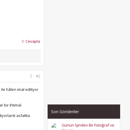
Cevapla
#2
 ile hâlen imal ediliyor
 bir ihtimal.
Son Gönderiler
iyorlardı asfaltta
Günün İşinden Bir Fotoğraf ve