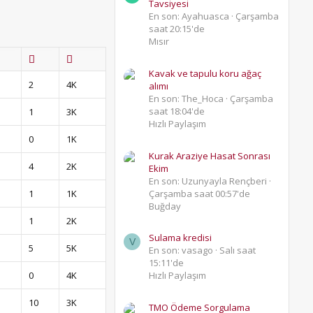
Tavsiyesi
En son: Ayahuasca
Çarşamba
saat 20:15'de
Mısır
Kavak ve tapulu koru ağaç
2
4K
alımı
En son: The_Hoca
Çarşamba
saat 18:04'de
1
3K
Hızlı Paylaşım
0
1K
Kurak Araziye Hasat Sonrası
4
2K
Ekim
En son: Uzunyayla Rençberi
1
1K
Çarşamba saat 00:57'de
Buğday
1
2K
Sulama kredisi
V
5
5K
En son: vasago
Salı saat
15:11'de
0
4K
Hızlı Paylaşım
10
3K
TMO Ödeme Sorgulama