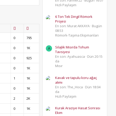
En son: Farmer22
Bugün 16:07
Hızlı Paylaşım
6 Ton Tek Dingil Römork
Projesi
En son: Murat AKKAYA
Bugün
08:53
Römork-Taşıma Ekipmanları
0
795
Silajlık Mısırda Tohum
0
1K
A
Tavsiyesi
En son: Ayahuasca
Dün 20:15
0
925
da
Mısır
0
1K
Kavak ve tapulu koru ağaç
1
1K
alımı
En son: The_Hoca
Dün 18:04
0
1K
da
Hızlı Paylaşım
2
2K
Kurak Araziye Hasat Sonrası
0
1K
Ekim