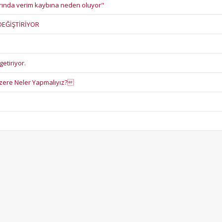
civarında verim kaybına neden oluyor"
 DEĞİŞTİRİYOR
getiriyor.
Üzere Neler Yapmalıyız?