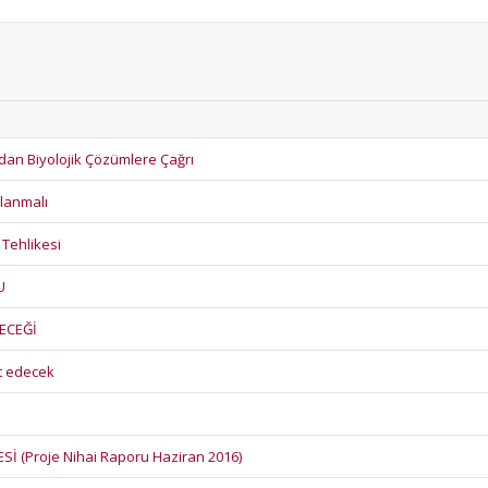
lardan Biyolojik Çözümlere Çağrı
klanmalı
 Tehlikesi
U
LECEĞİ
it edecek
İ (Proje Nihai Raporu Haziran 2016)