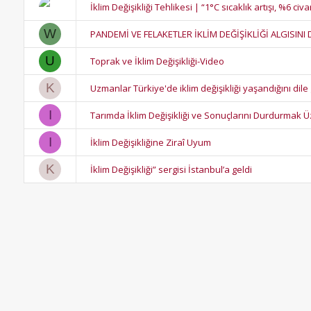
İklim Değişikliği Tehlikesi | “1°C sıcaklık artışı, %6 
W
PANDEMİ VE FELAKETLER İKLİM DEĞİŞİKLİĞİ ALGISINI
U
Toprak ve İklim Değişikliği-Video
K
Uzmanlar Türkiye'de iklim değişikliği yaşandığını dile 
I
Tarımda İklim Değişikliği ve Sonuçlarını Durdurmak 
I
İklim Değişikliğine Ziraî Uyum
K
İklim Değişikliği” sergisi İstanbul’a geldi