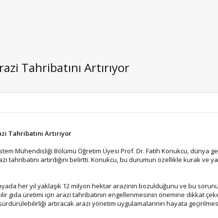
razi Tahribatını Artırıyor
azi Tahribatını Artırıyor
stem Mühendisliği Bölümü Öğretim Üyesi Prof. Dr. Fatih Konukcu, dünya g
azi tahribatını artırdığını belirtti. Konukcu, bu durumun özellikle kurak ve y
nyada her yıl yaklaşık 12 milyon hektar arazinin bozulduğunu ve bu sorunun
bilir gıda üretimi için arazi tahribatının engellenmesinin önemine dikkat ç
sürdürülebilirliği artıracak arazi yönetim uygulamalarının hayata geçirilmesi 