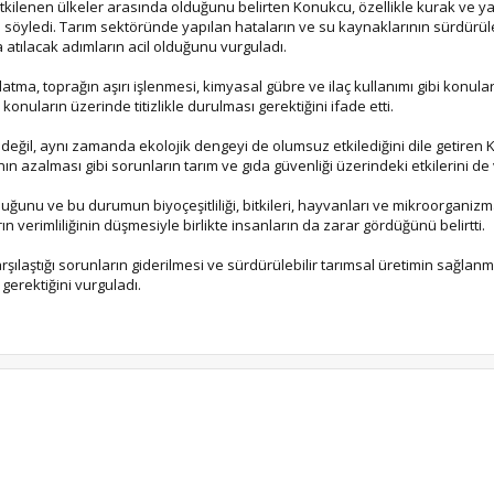
etkilenen ülkeler arasında olduğunu belirten Konukcu, özellikle kurak ve y
 söyledi. Tarım sektöründe yapılan hataların ve su kaynaklarının sürdürüle
tılacak adımların acil olduğunu vurguladı.
latma, toprağın aşırı işlenmesi, kimyasal gübre ve ilaç kullanımı gibi konula
onuların üzerinde titizlikle durulması gerektiğini ifade etti.
 değil, aynı zamanda ekolojik dengeyi de olumsuz etkilediğini dile getiren 
ının azalması gibi sorunların tarım ve gıda güvenliği üzerindeki etkilerini de
ğunu ve bu durumun biyoçeşitliliği, bitkileri, hayvanları ve mikroorganiz
n verimliliğinin düşmesiyle birlikte insanların da zarar gördüğünü belirtti.
ılaştığı sorunların giderilmesi ve sürdürülebilir tarımsal üretimin sağlanm
 gerektiğini vurguladı.