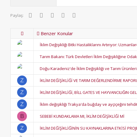
Facebook
Twitter
Pinterest
WhatsApp
E-posta
Paylaş:
Benzer Konular
İklim Değişikliği Bitki Hastalıklarını Artırıyor: Uzman
Tarım Bakanı: Türk Devletleri İklim Değişikliğine Oda
Doğu Karadeniz'de İklim Değişikliği ve Tarım Ürünleri
Z
İKLİM DEĞİŞİKLİĞİ VE TARIM DEĞERLENDİRME RAPOR
Z
İKLİM DEĞİŞİKLİĞİ, BİLL GATES VE HAYVANCILIĞIN GE
Z
İklim değişikliği Trakya'da buğday ve ayçiçeğini tehd
B
SEBEBİ KUNDAKLAMA MI, İKLİM DEĞİŞİKLİĞİ Mİ
Z
İKLİM DEĞİŞİKLİĞİNİN SU KAYNAKLARINA ETKİSİ PROJES