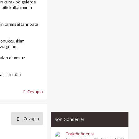
arı kurak bölgelerde
bilir kullanımının
rın tarımsal tahribata
Konukcu, iklim
 vurguladı.
maları olumsuz
ası için tüm
Cevapla
Cevapla
Son Gönderiler
Traktör önerisi