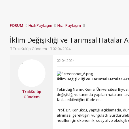
FORUM
Hızlı Paylaşım
Hızlı Paylaşım
İklim Değişikliği ve Tarımsal Hatalar A
K
B
TrakKulüp Gündem
02.04.2024
o
a
n
ş
02.04.2024
b
l
u
a
y
n
İklim Değişikliği ve Tarımsal Hatalar Ar
u
g
b
ı
Tekirdağ Namık Kemal Üniversitesi Biyosi
a
ç
TrakKulüp
değişikliği ve tarımda yapılan hataların ar
ş
t
Gündem
fazla etkilediğini ifade etti.
l
a
a
r
Prof. Dr. Konukcu, yaptığı açıklamada, dü
t
i
alınması gerektiğini vurguladı. Sürdürüle
a
h
nesiller için ekonomik, sosyal ve ekolojik 
n
i