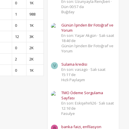
En son: Uzunyayla Rençberi
0
1K
Dün 00:57 da
Buğday
1
988
Günün İşinden Bir Fotoğraf ve
0
1K
Yorum
En son: Yaşar Akgün
Salı saat
12
3K
18:46'de
Günün İşinden Bir Fotoğraf ve
0
2K
Yorum
2
2K
Sulama kredisi
V
En son: vasago
Salı saat
0
1K
15:11'de
Hızlı Paylaşım
TMO Ödeme Sorgulama
Sayfası
En son: Eskişehirli26
Salı saat
12:16'de
Fasulye
banka faizi, enfilasyon
B