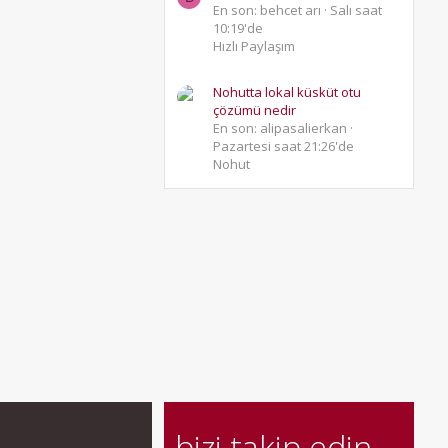
En son: behcet arı
Salı saat
10:19'de
Hızlı Paylaşım
Nohutta lokal küsküt otu
çözümü nedir
En son: alipasalierkan
Pazartesi saat 21:26'de
Nohut
bizi takip edin