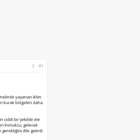
#1
enelinde yaşanan iklim
arı kurak bölgeleri daha
 ciddi bir şekilde ele
eken Konukcu, gelecek
gerektiğini dile getirdi.