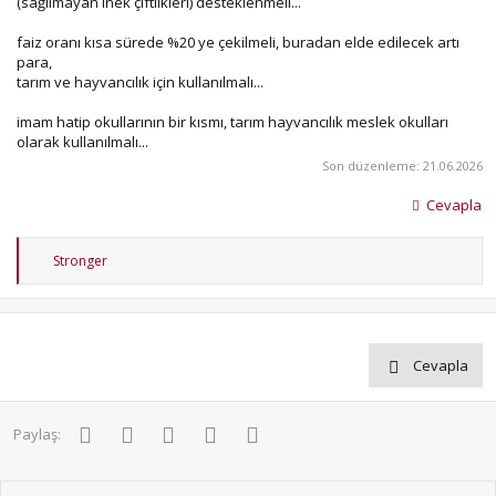
(sağılmayan inek çiftlikleri) desteklenmeli...
faiz oranı kısa sürede %20 ye çekilmeli, buradan elde edilecek artı
para,
tarım ve hayvancılık için kullanılmalı...
imam hatip okullarının bir kısmı, tarım hayvancılık meslek okulları
olarak kullanılmalı...
Son düzenleme:
21.06.2026
Cevapla
T
Stronger
e
p
k
i
l
e
Cevapla
r
:
Facebook
Twitter
Pinterest
WhatsApp
E-posta
Paylaş: