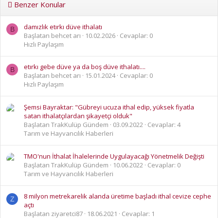
Benzer Konular
damızlık etırkı düve ithalatı
B
Başlatan behcet arı
10.02.2026
Cevaplar: 0
Hızlı Paylaşım
etırkı gebe düve ya da boş düve ithalatı....
B
Başlatan behcet arı
15.01.2024
Cevaplar: 0
Hızlı Paylaşım
Şemsi Bayraktar: "Gübreyi ucuza ithal edip, yüksek fiyatla
satan ithalatçılardan şikayetçi olduk"
Başlatan TrakKulüp Gündem
03.09.2022
Cevaplar: 4
Tarım ve Hayvancılık Haberleri
TMO'nun İthalat İhalelerinde Uygulayacağı Yönetmelik Değişti
Başlatan TrakKulüp Gündem
10.06.2022
Cevaplar: 0
Tarım ve Hayvancılık Haberleri
8 milyon metrekarelik alanda üretime başladı ithal cevize cephe
Z
açtı
Başlatan ziyaretci87
18.06.2021
Cevaplar: 1