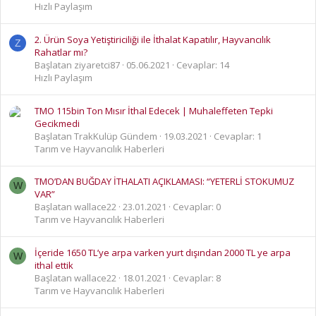
Hızlı Paylaşım
2. Ürün Soya Yetiştiriciliği ile İthalat Kapatılır, Hayvancılık
Z
Rahatlar mı?
Başlatan ziyaretci87
05.06.2021
Cevaplar: 14
Hızlı Paylaşım
TMO 115bin Ton Mısır İthal Edecek | Muhaleffeten Tepki
Gecikmedi
Başlatan TrakKulüp Gündem
19.03.2021
Cevaplar: 1
Tarım ve Hayvancılık Haberleri
TMO’DAN BUĞDAY İTHALATI AÇIKLAMASI: “YETERLİ STOKUMUZ
W
VAR”
Başlatan wallace22
23.01.2021
Cevaplar: 0
Tarım ve Hayvancılık Haberleri
İçeride 1650 TL’ye arpa varken yurt dışından 2000 TL ye arpa
W
ithal ettik
Başlatan wallace22
18.01.2021
Cevaplar: 8
Tarım ve Hayvancılık Haberleri