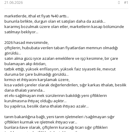
b
ı
21.06.2026
#1
a
ç
ş
t
marketlerde, ithal et fiyatı %40 arttı...
l
a
bununla birlikte, durgun olan et satışları daha da azaldı...
a
r
kararmış bozulmak üzere olan etler, marketlerin kasap bölümünde
t
i
satılmayı bekliyor...
a
h
n
i
2026 hasad mevsiminde,
çiftçilerin, hububata verilen taban fiyatlardan memnun olmadığı
görüldü...
satın alma gücü iyice azalan emeklilere ve işçi kesimine, bir çare
bulamayan akp iktidarı,
tatbik ettiği, yüksek enfilasyon, yüksek faiz siyaseti ile, mevcut
duruma bir çare bulmadığı görüldü...
kırmızı et ihtiyacını karşılamak üzere,
kısa vadeli çareler olarak değerlendirilen, sığır karkas ithalatı, besilik
dana ithalatı yanında...
et ırkı-sağılmayan inek sürülerinin bakıldığı yeni çiftliklerin
kurulmasına ihtiyaç olduğu açıktır...
bu yapılırsa, besilik dana ithalatı ihtiyacı azalır...
tarım bakanlığına bağlı, yeni tarım işletmeleri /sağılmayan sığır
çiftlikleri kurmak ve işletmek ihtiyacı var...
bunlara ilave olarak, çiftçilerin kuracağı ticari sığır çiftlikleri