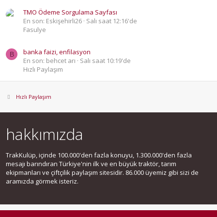
TMO Ödeme Sorgulama Sayfası
En son: Eskişehirli26
Salı saat 12:16'de
Fasulye
banka faizi, enfilasyon
B
En son: behcet arı
Salı saat 10:19'de
Hızlı Paylaşım
Hızlı Paylaşım
hakkımızda
TrakKulüp, içinde 100.000'den fazla konuyu, 1.300.000'den fazla
mesajı barındıran Türkiye'nin ilk ve en büyük traktör, tarım
ekipmanları ve çiftçilik paylaşım sitesidir. 86.000 üyemiz gibi sizi de
aramızda görmek isteriz.