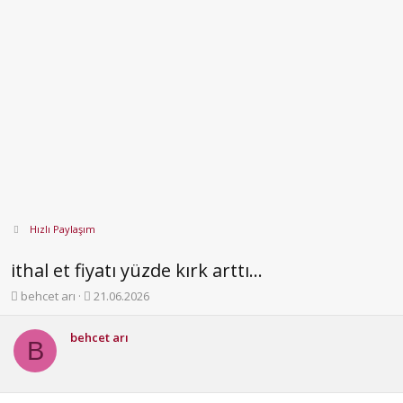
Hızlı Paylaşım
ithal et fiyatı yüzde kırk arttı...
K
B
behcet arı
21.06.2026
o
a
n
ş
behcet arı
b
l
B
u
a
y
n
u
g