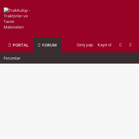
Giriş yap
Kayıt ol
PORTAL
FORUM
Forumlar