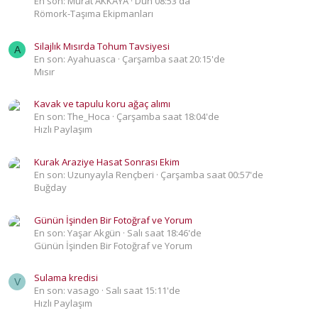
En son: Murat AKKAYA
Dün 08:53 da
Römork-Taşıma Ekipmanları
Silajlık Mısırda Tohum Tavsiyesi
A
En son: Ayahuasca
Çarşamba saat 20:15'de
Mısır
Kavak ve tapulu koru ağaç alımı
En son: The_Hoca
Çarşamba saat 18:04'de
Hızlı Paylaşım
Kurak Araziye Hasat Sonrası Ekim
En son: Uzunyayla Rençberi
Çarşamba saat 00:57'de
Buğday
Günün İşinden Bir Fotoğraf ve Yorum
En son: Yaşar Akgün
Salı saat 18:46'de
Günün İşinden Bir Fotoğraf ve Yorum
Sulama kredisi
V
En son: vasago
Salı saat 15:11'de
Hızlı Paylaşım