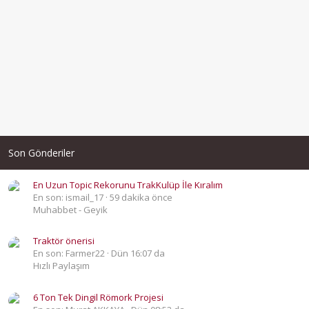
Son Gönderiler
En Uzun Topic Rekorunu TrakKulüp İle Kıralım
En son: ismail_17
59 dakika önce
Muhabbet - Geyik
Traktör önerisi
En son: Farmer22
Dün 16:07 da
Hızlı Paylaşım
6 Ton Tek Dingil Römork Projesi