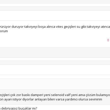
ürüyor duruyor takviyeyi boşa alınca vites geçişleri su gibi takviyeyi atınca
yorum
 geçişleri çok zor baskı damperi yeni selenoid valf yeni ama çözüm bulamıy
 ayarı istiyor diyorlar anlayan bilen varsa yardımcı olursa sevinirim
a debriyajsız buçuklar mı?