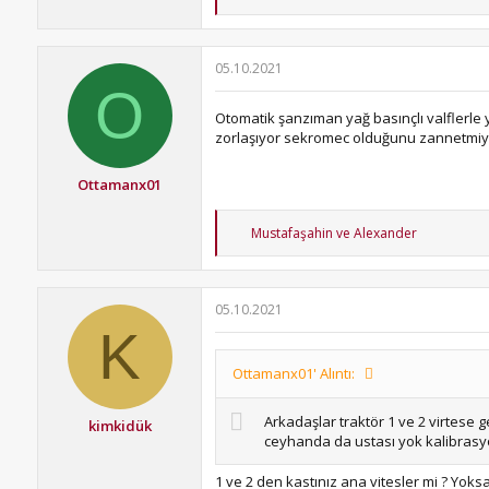
e
p
k
i
05.10.2021
l
O
e
r
Otomatik şanzıman yağ basınçlı valflerle y
:
zorlaşıyor sekromec olduğunu zannetmi
Ottamanx01
T
Mustafaşahin
ve
Alexander
e
p
k
i
05.10.2021
l
K
e
r
:
Ottamanx01' Alıntı:
Arkadaşlar traktör 1 ve 2 virtese
kimkidük
ceyhanda da ustası yok kalibrasyon
1 ve 2 den kastınız ana vitesler mi ? Yoks