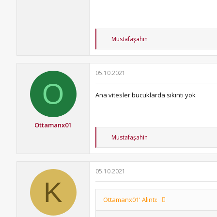
T
Mustafaşahin
e
p
k
i
05.10.2021
l
O
e
r
Ana vitesler bucuklarda sıkıntı yok
:
Ottamanx01
T
Mustafaşahin
e
p
k
i
05.10.2021
l
K
e
r
:
Ottamanx01' Alıntı: