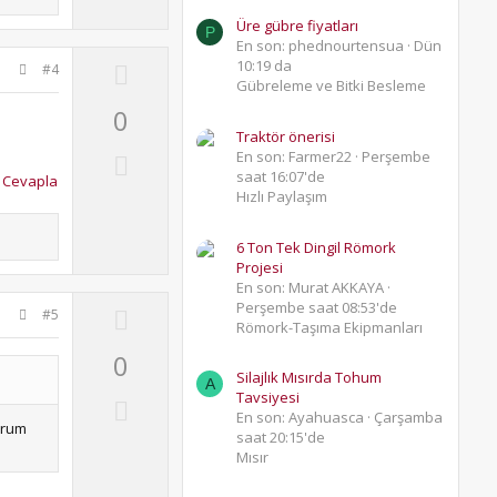
Üre gübre fiyatları
P
En son: phednourtensua
Dün
U
10:19 da
#4
Gübreleme ve Bitki Besleme
p
0
v
Traktör önerisi
o
D
En son: Farmer22
Perşembe
t
saat 16:07'de
Cevapla
o
Hızlı Paylaşım
e
w
n
6 Ton Tek Dingil Römork
v
Projesi
En son: Murat AKKAYA
o
Perşembe saat 08:53'de
U
#5
t
Römork-Taşıma Ekipmanları
p
e
0
v
Silajlık Mısırda Tohum
A
o
Tavsiyesi
D
t
En son: Ayahuasca
Çarşamba
o
orum
saat 20:15'de
e
w
Mısır
n