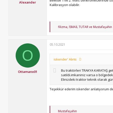
Belkide 1 ve 2. Vites senkromeclerinde sor
Alexander
Kalibrasyon olabilir.
T
filizma
,
İSMAİL TUTAR
ve
Mustafaşahin
e
p
k
i
05.10.2021
l
O
e
r
:
iskender' Alıntı:
Bu traktörleri TRAKYA KARATAŞ geti
Ottamanx01
satıldı.imkaniniz varsa o bölgedeki
Elinizdeki traktor teknik olarak gü
Teşekkür ederim iskender anlatıyorum der
T
Mustafaşahin