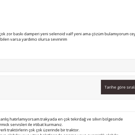
eri çok zor baskı damperi yeni selenoid valf yeni ama çözüm bulamıyorum c
 bilen varsa yardımcı olursa sevinirim
Tarihe göre sıra
yanlış hatırlamıyorsam.trakyada en çok tekirdağ ve silivri bölgesinde
ick servisleri ile irtibat kurmanız.
rli traktörlerin çok çok üzerinde bir traktor.