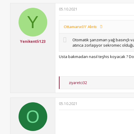
k
i
05.10.2021
l
Y
e
r
:
Ottamanx01' Alıntı:
Otomatik şanzıman yağ basınçlı valf
Yenikentli123
atınca zorlaşıyor sekromec oldu
Usta bakmadan nasıl teşhis koyacak ? Dok
T
ziyaretci32
e
p
k
i
05.10.2021
l
O
e
r
: