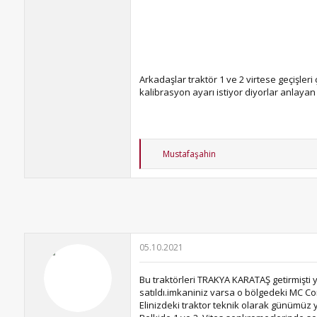
Arkadaşlar traktör 1 ve 2 virtese geçişl
kalibrasyon ayarı istiyor diyorlar anlayan
T
Mustafaşahin
e
p
k
i
l
e
r
:
05.10.2021
Bu traktörleri TRAKYA KARATAŞ getirmişti 
satıldı.imkaniniz varsa o bölgedeki MC Corm
Elinizdeki traktor teknik olarak günümüz ye