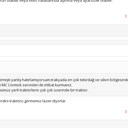
un olabilir.veya vites halatlarında aşınma veya ayarsizlik olabilir.
rmişti yanlış hatırlamıyorsam.trakyada en çok tekirdağ ve silivri bölgesind
 MC Cormick servisleri ile irtibat kurmanız.
nümüz yerli traktörlerin çok çok üzerinde bir traktor.
dini traktörü görmemiz lazım diyorlar