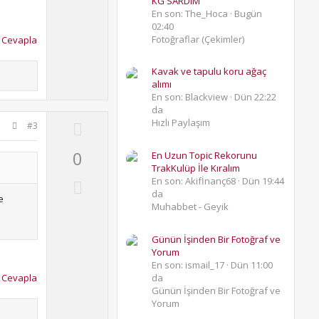
t
KG SARDIM
o
e
En son: The_Hoca
Bugün
w
02:40
n
Fotoğraflar (Çekimler)
Cevapla
v
o
Kavak ve tapulu koru ağaç
alımı
t
En son: Blackview
Dün 22:22
e
da
U
Hızlı Paylaşım
#3
p
0
En Uzun Topic Rekorunu
v
TrakKulüp İle Kıralım
o
D
En son: Akifİnanç68
Dün 19:44
t
da
o
e
Muhabbet - Geyik
e
w
n
Günün İşinden Bir Fotoğraf ve
v
Yorum
En son: ismail_17
Dün 11:00
o
Cevapla
da
t
Günün İşinden Bir Fotoğraf ve
e
Yorum