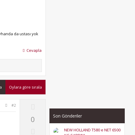
eyhanda da ustası yok
Cevapla
la
Oylara göre sırala
U
#2
p
Son Gönderiler
0
v
o
D
NEW HOLLAND T580 e NET 6500