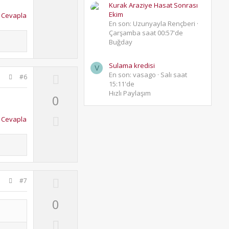
v
Kurak Araziye Hasat Sonrası
Ekim
Cevapla
o
En son: Uzunyayla Rençberi
t
Çarşamba saat 00:57'de
e
Buğday
Sulama kredisi
V
En son: vasago
Salı saat
U
#6
15:11'de
p
Hızlı Paylaşım
0
v
o
D
Cevapla
t
o
e
w
n
v
o
U
#7
t
p
0
e
v
o
D