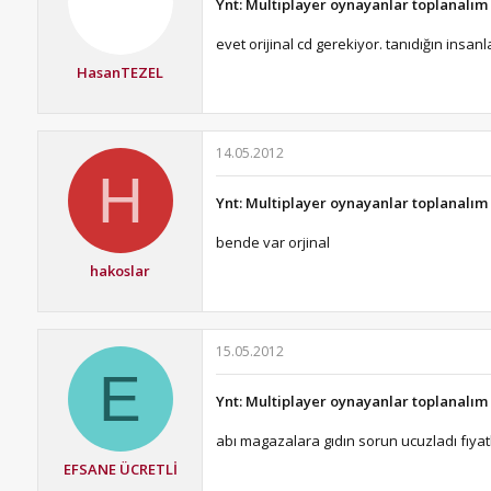
Ynt: Multiplayer oynayanlar toplanalım
evet orijinal cd gerekiyor. tanıdığın in
HasanTEZEL
14.05.2012
H
Ynt: Multiplayer oynayanlar toplanalım
bende var orjinal
hakoslar
15.05.2012
E
Ynt: Multiplayer oynayanlar toplanalım
abı magazalara gıdın sorun ucuzladı fı
EFSANE ÜCRETLİ