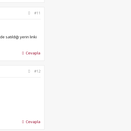
#11
satıldığı yerin linki
Cevapla
#12
Cevapla