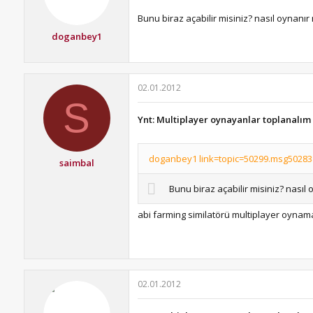
Bunu biraz açabilir misiniz? nasıl oynanır 
doganbey1
02.01.2012
S
Ynt: Multiplayer oynayanlar toplanalım
doganbey1 link=topic=50299.msg502838
saimbal
Bunu biraz açabilir misiniz? nasıl 
abi farming similatörü multiplayer oynama
02.01.2012