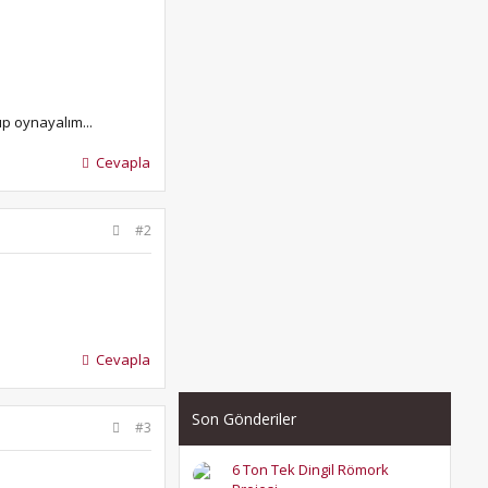
ıp oynayalım...
Cevapla
#2
Cevapla
Son Gönderiler
#3
6 Ton Tek Dingil Römork