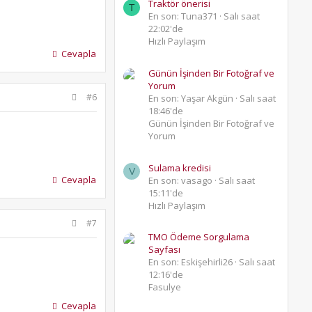
Traktör önerisi
T
En son: Tuna371
Salı saat
22:02'de
Hızlı Paylaşım
Cevapla
Günün İşinden Bir Fotoğraf ve
Yorum
#6
En son: Yaşar Akgün
Salı saat
18:46'de
Günün İşinden Bir Fotoğraf ve
Yorum
Sulama kredisi
V
Cevapla
En son: vasago
Salı saat
15:11'de
Hızlı Paylaşım
#7
TMO Ödeme Sorgulama
Sayfası
En son: Eskişehirli26
Salı saat
12:16'de
Fasulye
Cevapla