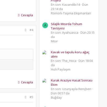
Projesi
En son: Kazandibi14
Dün
23:14 da
Römork-Taşıma Ekipmanları
Cevapla
Silajlık Mısırda Tohum
A
Tavsiyesi
#4
En son: Ayahuasca
Dün 20:15
da
Mısır
Kavak ve tapulu koru ağaç
alımı
En son: The_Hoca
Dün 18:04
da
Hızlı Paylaşım
Kurak Araziye Hasat Sonrası
Cevapla
Ekim
En son: Uzunyayla Rençberi
Dün 00:57 da
#5
Buğday