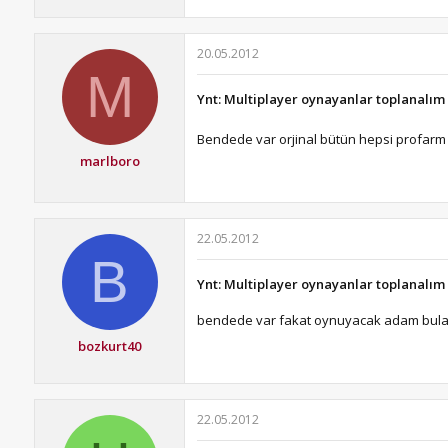
20.05.2012
M
Ynt: Multiplayer oynayanlar toplanalım
Bendede var orjinal bütün hepsi profarm 
marlboro
22.05.2012
B
Ynt: Multiplayer oynayanlar toplanalım
bendede var fakat oynuyacak adam bul
bozkurt40
22.05.2012