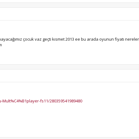
yacağımız çocuk vaz geçti kısmet 2013 ee bu arada oyunun fiyatı nerelerde 
m
u-Mult%C4%B1player-fs11/280359541989480