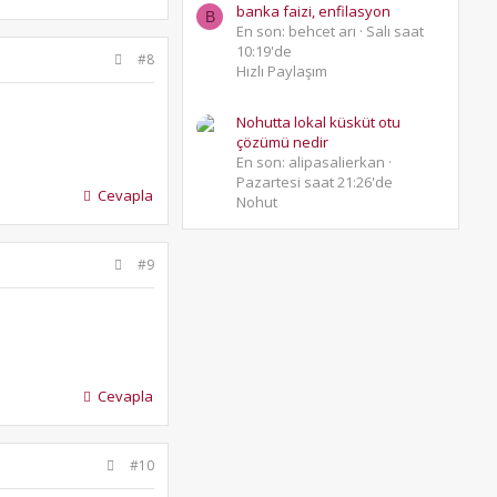
banka faizi, enfilasyon
B
En son: behcet arı
Salı saat
10:19'de
#8
Hızlı Paylaşım
Nohutta lokal küsküt otu
çözümü nedir
En son: alipasalierkan
Pazartesi saat 21:26'de
Cevapla
Nohut
#9
Cevapla
#10