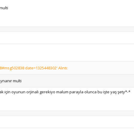
multi
#msg502838 date=1325448302' Alıntı:
oynanır multi
k için oyunun orjinali gerekiyo malum parayla olunca bu işte yaş şety*-*