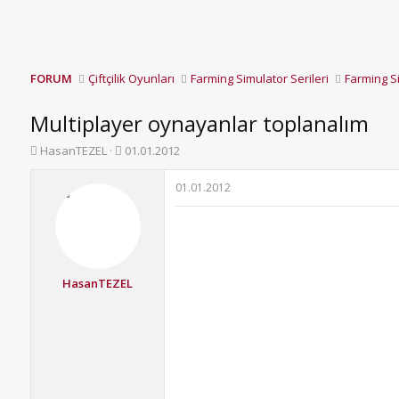
FORUM
Çiftçilik Oyunları
Farming Simulator Serileri
Farming S
Multiplayer oynayanlar toplanalım
K
B
HasanTEZEL
01.01.2012
o
a
n
ş
01.01.2012
b
l
u
a
y
n
u
g
b
ı
a
ç
HasanTEZEL
ş
t
l
a
a
r
t
i
a
h
n
i