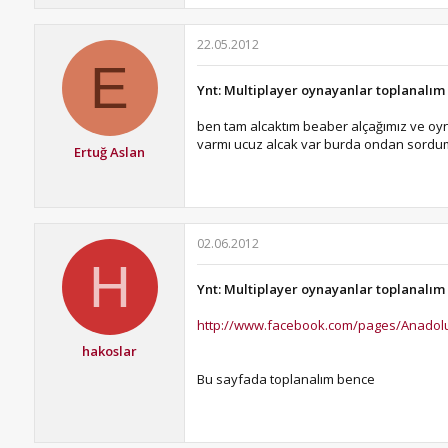
22.05.2012
E
Ynt: Multiplayer oynayanlar toplanalım
ben tam alcaktım beaber alçağımız ve oyna
varmı ucuz alcak var burda ondan sordu
Ertuğ Aslan
02.06.2012
H
Ynt: Multiplayer oynayanlar toplanalım
http://www.facebook.com/pages/Anadol
hakoslar
Bu sayfada toplanalım bence