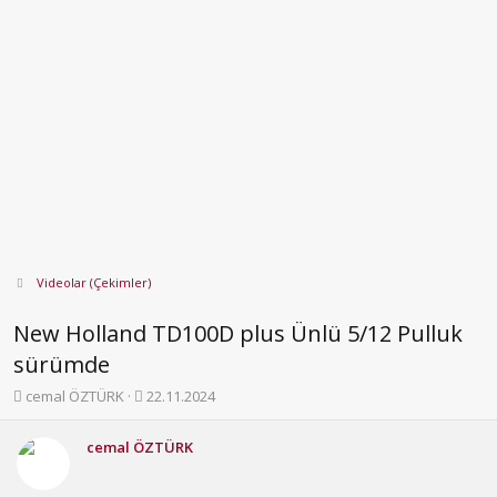
Videolar (Çekimler)
New Holland TD100D plus Ünlü 5/12 Pulluk
sürümde
K
B
cemal ÖZTÜRK
22.11.2024
o
a
n
ş
cemal ÖZTÜRK
b
l
u
a
y
n