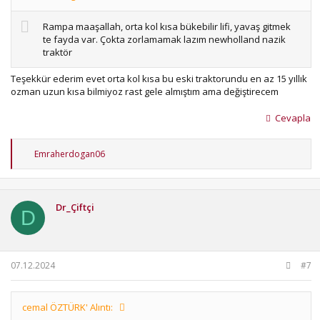
Rampa maaşallah, orta kol kısa bükebilir lifi, yavaş gitmek
te fayda var. Çokta zorlamamak lazım newholland nazik
traktör
Teşekkür ederim evet orta kol kısa bu eski traktorundu en az 15 yıllık
ozman uzun kısa bilmiyoz rast gele almıştım ama değiştirecem
Cevapla
T
Emraherdogan06
e
p
k
i
Dr_Çiftçi
l
D
e
r
:
07.12.2024
#7
cemal ÖZTÜRK' Alıntı: