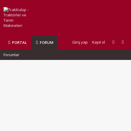
Giriş yap
Kayıt ol
PORTAL
FORUM
Forumlar