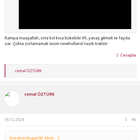
Rampa maaşallah, orta kol kısa bükebilir lifi, yavaş gitmek te fayda
var. Çokta zorlamamak lazım newholland nazik traktör
Cevapla
T
cemal ÖZTÜRK
e
p
k
i
cemal ÖZTÜRK
l
e
r
:
05.12.2024
#6
Emraherdogan06' Alıntı: