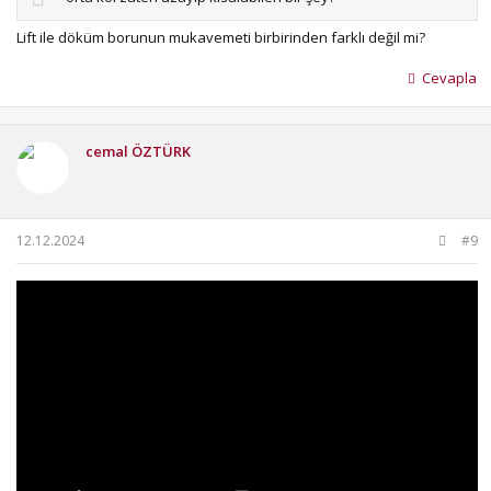
Lift ile döküm borunun mukavemeti birbirinden farklı değil mi?
Cevapla
cemal ÖZTÜRK
12.12.2024
#9