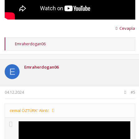
Cevapla
T
Emraherdogan06
e
p
k
i
Emraherdogan06
l
E
e
r
:
04.12.2024
#5
cemal ÖZTÜRK' Alıntı: