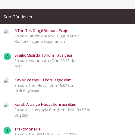
Son Gönderiler
6 Ton Tek Dingil Römork Projesi
En son: Murat AKKAYA
Bugün 08:53
Römork-Taşıma Ekipmanları
Silajlık Mısırda Tohum Tavsiyesi
A
En son: Ayahuasca
Dün 20:15 da
Mısır
Kavak ve tapulu koru ağaç alımı
En son: The_Hoca
Dün 18:04 da
Hızlı Paylaşım
Kurak Araziye Hasat Sonrası Ekim
En son: Uzunyayla Rençberi
Dün 00:57 da
Buğday
Traktör önerisi
T
En son: Tuna371
Salı saat 22:02'de