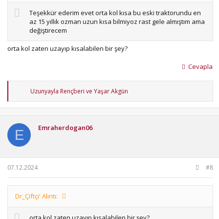
Teşekkür ederim evet orta kol kısa bu eski traktorundu en
az 15 yıllık ozman uzun kısa bilmiyoz rast gele almıştım ama
değiştirecem
orta kol zaten uzayıp kısalabilen bir şey?
Cevapla
T
Uzunyayla Rençberi
ve
Yaşar Akgün
e
p
k
i
Emraherdogan06
l
E
e
r
:
07.12.2024
#8
Dr_Çiftçi' Alıntı:
orta kol zaten uzayıp kısalabilen bir şey?