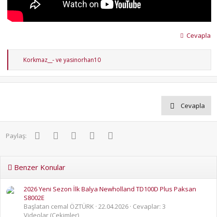
Cevapla
T
Korkmaz__-
ve
yasinorhan10
e
p
k
i
l
e
Cevapla
r
:
Facebook
Twitter
Pinterest
WhatsApp
E-posta
Paylaş:
Benzer Konular
2026 Yeni Sezon İlk Balya Newholland TD100D Plus Paksan
S8002E
Başlatan cemal ÖZTÜRK
22.04.2026
Cevaplar: 3
Videolar (Çekimler)