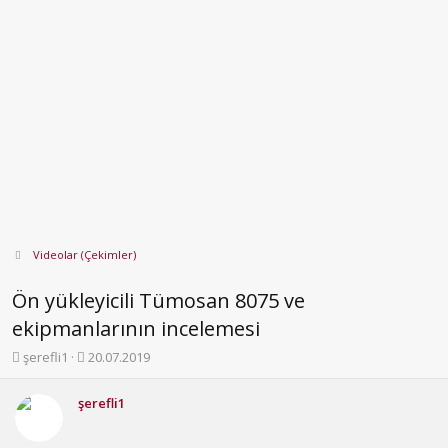
Videolar (Çekimler)
Ön yükleyicili Tümosan 8075 ve
ekipmanlarının incelemesi
K
B
şerefli1
20.07.2019
o
a
n
ş
şerefli1
b
l
u
a
y
n