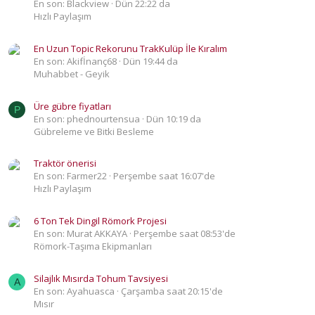
En son: Blackview
Dün 22:22 da
Hızlı Paylaşım
En Uzun Topic Rekorunu TrakKulüp İle Kıralım
En son: Akifİnanç68
Dün 19:44 da
Muhabbet - Geyik
Üre gübre fiyatları
P
En son: phednourtensua
Dün 10:19 da
Gübreleme ve Bitki Besleme
Traktör önerisi
En son: Farmer22
Perşembe saat 16:07'de
Hızlı Paylaşım
6 Ton Tek Dingil Römork Projesi
En son: Murat AKKAYA
Perşembe saat 08:53'de
Römork-Taşıma Ekipmanları
Silajlık Mısırda Tohum Tavsiyesi
A
En son: Ayahuasca
Çarşamba saat 20:15'de
Mısır