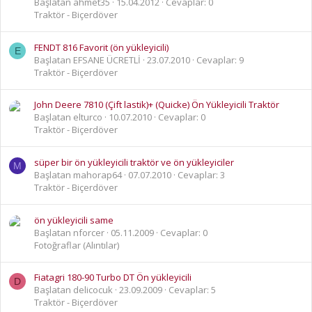
Başlatan ahmet35
15.04.2012
Cevaplar: 0
Traktör - Biçerdöver
FENDT 816 Favorit (ön yükleyicili)
E
Başlatan EFSANE ÜCRETLİ
23.07.2010
Cevaplar: 9
Traktör - Biçerdöver
John Deere 7810 (Çift lastik)+ (Quicke) Ön Yükleyicili Traktör
Başlatan elturco
10.07.2010
Cevaplar: 0
Traktör - Biçerdöver
süper bir ön yükleyicili traktör ve ön yükleyiciler
M
Başlatan mahorap64
07.07.2010
Cevaplar: 3
Traktör - Biçerdöver
ön yükleyicili same
Başlatan nforcer
05.11.2009
Cevaplar: 0
Fotoğraflar (Alıntılar)
Fiatagri 180-90 Turbo DT Ön yükleyicili
D
Başlatan delicocuk
23.09.2009
Cevaplar: 5
Traktör - Biçerdöver