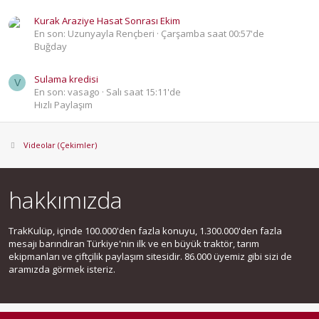
Kurak Araziye Hasat Sonrası Ekim
En son: Uzunyayla Rençberi
Çarşamba saat 00:57'de
Buğday
Sulama kredisi
V
En son: vasago
Salı saat 15:11'de
Hızlı Paylaşım
Videolar (Çekimler)
hakkımızda
TrakKulüp, içinde 100.000'den fazla konuyu, 1.300.000'den fazla
mesajı barındıran Türkiye'nin ilk ve en büyük traktör, tarım
ekipmanları ve çiftçilik paylaşım sitesidir. 86.000 üyemiz gibi sizi de
aramızda görmek isteriz.