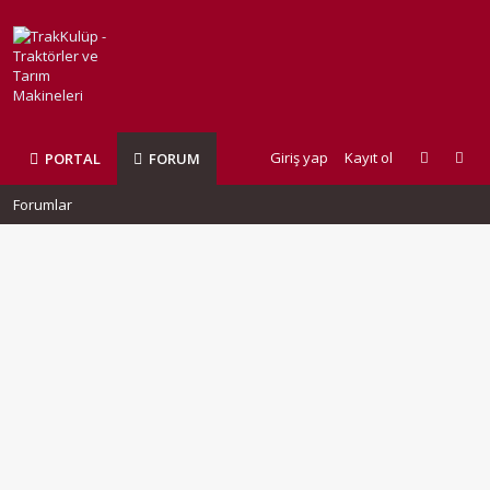
Giriş yap
Kayıt ol
PORTAL
FORUM
Forumlar