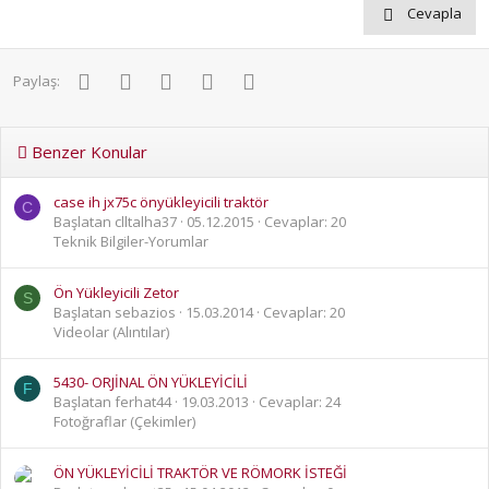
Cevapla
Facebook
Twitter
Pinterest
WhatsApp
E-posta
Paylaş:
Benzer Konular
case ih jx75c önyükleyicili traktör
C
Başlatan clltalha37
05.12.2015
Cevaplar: 20
Teknik Bilgiler-Yorumlar
Ön Yükleyicili Zetor
S
Başlatan sebazios
15.03.2014
Cevaplar: 20
Videolar (Alıntılar)
5430- ORJİNAL ÖN YÜKLEYİCİLİ
F
Başlatan ferhat44
19.03.2013
Cevaplar: 24
Fotoğraflar (Çekimler)
ÖN YÜKLEYİCİLİ TRAKTÖR VE RÖMORK İSTEĞİ