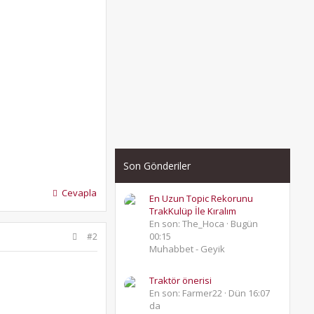
Son Gönderiler
Cevapla
En Uzun Topic Rekorunu
TrakKulüp İle Kıralım
En son: The_Hoca
Bugün
00:15
#2
Muhabbet - Geyik
Traktör önerisi
En son: Farmer22
Dün 16:07
da