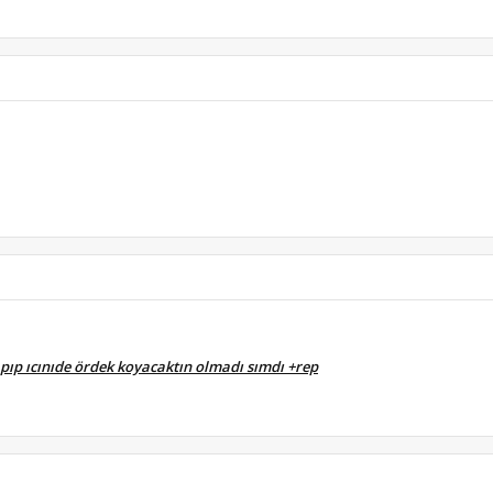
pıp ıcınıde ördek koyacaktın olmadı sımdı +rep