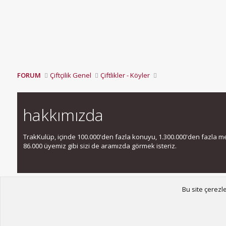
FORUM
Çiftçilik Genel
Çiftlikler - Köyler
hakkımızda
TrakKulüp, içinde 100.000'den fazla konuyu, 1.300.000'den fazla mesa
86.000 üyemiz gibi sizi de aramızda görmek isteriz.
Bu site çerezl