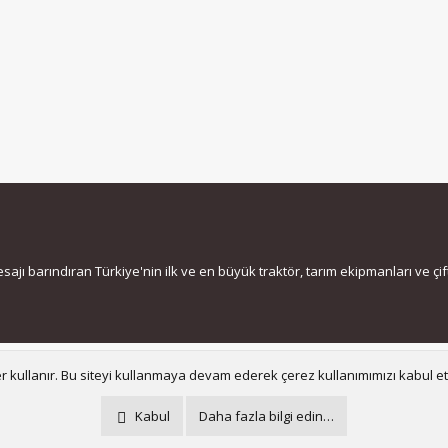
jı barındıran Türkiye'nin ilk ve en büyük traktör, tarım ekipmanları ve çiftç
Bize ula
er kullanır. Bu siteyi kullanmaya devam ederek çerez kullanımımızı kabul e
®
Community platform by XenForo
© 2010-2021 XenForo Ltd.
Kabul
Daha fazla bilgi edin…
Metro Theme for XenForo by
PixelGoose Studio