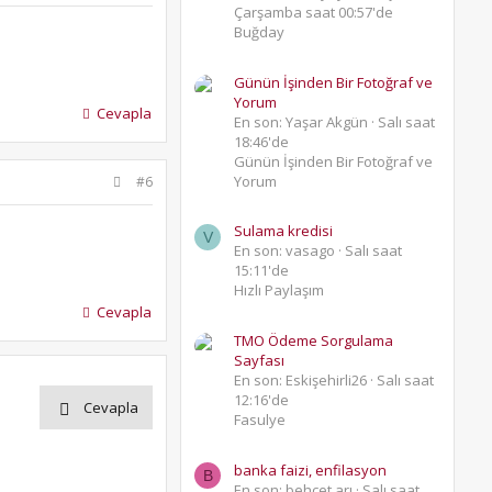
Çarşamba saat 00:57'de
Buğday
Günün İşinden Bir Fotoğraf ve
Yorum
Cevapla
En son: Yaşar Akgün
Salı saat
18:46'de
Günün İşinden Bir Fotoğraf ve
Yorum
#6
Sulama kredisi
V
En son: vasago
Salı saat
15:11'de
Hızlı Paylaşım
Cevapla
TMO Ödeme Sorgulama
Sayfası
En son: Eskişehirli26
Salı saat
12:16'de
Cevapla
Fasulye
banka faizi, enfilasyon
B
En son: behcet arı
Salı saat