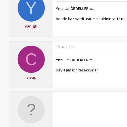
Y
Ynt: ....::::ÖRDEKLER::::....
bende kaz vardi ustume saldırınca 12 no 
yanigli
18.07.2008
C
Ynt: ....::::ÖRDEKLER::::....
paylaşım için teşekkürler
civaş