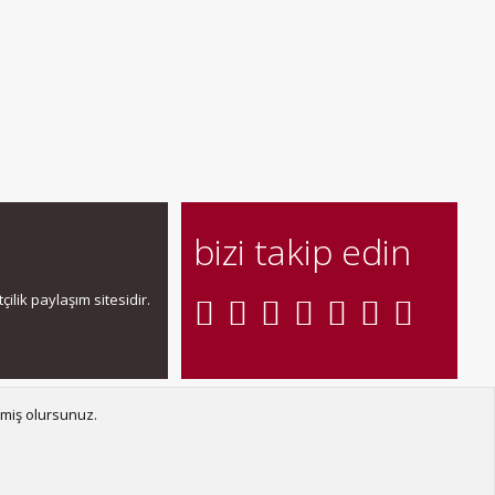
bizi takip edin
ilik paylaşım sitesidir.
şın
Şartlar ve kurallar
Gizlilik politikası
Yardım
Ana sayfa
R
tmiş olursunuz.
S
S