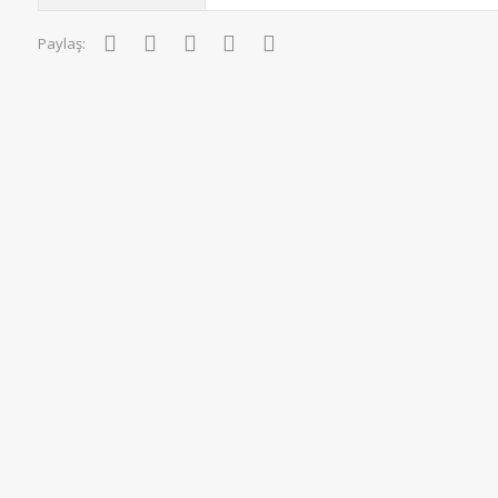
Facebook
Twitter
Pinterest
WhatsApp
E-posta
Paylaş: