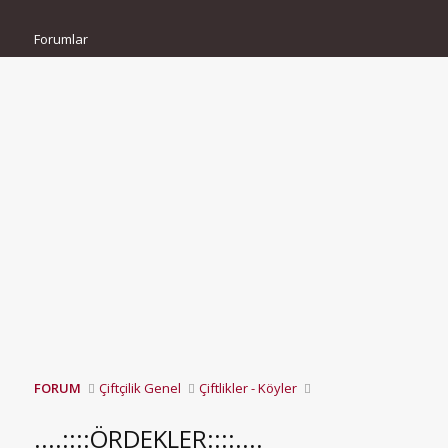
Forumlar
FORUM
Çiftçilik Genel
Çiftlikler - Köyler
....::::ÖRDEKLER::::....