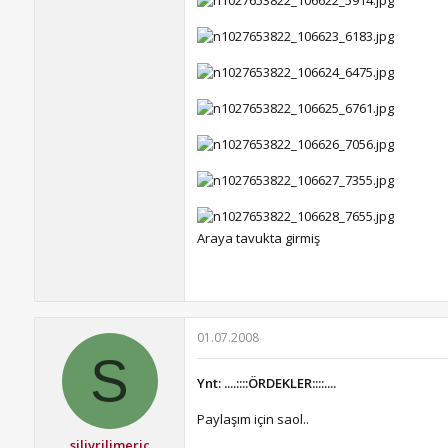
Araya tavukta girmiş
01.07.2008
S
Ynt: ....::::ÖRDEKLER::::....
Paylaşım için saol..
silivrilimeriç