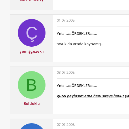
01.07.2008
Ç
Ynt: ....::::ÖRDEKLER::::....
tavuk da arada kaynamış...
çemişgezekli
03.07.2008
B
Ynt: ....::::ÖRDEKLER::::....
guzel paylasım ama hanı sıteye havuz ya
Bulduklu
07.07.2008