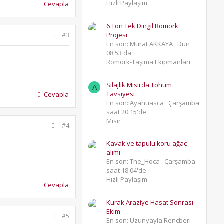
Hızlı Paylaşım
Cevapla
6 Ton Tek Dingil Römork
Projesi
#3
En son: Murat AKKAYA
Dün
08:53 da
Römork-Taşıma Ekipmanları
Silajlık Mısırda Tohum
A
Tavsiyesi
Cevapla
En son: Ayahuasca
Çarşamba
saat 20:15'de
Mısır
#4
Kavak ve tapulu koru ağaç
alımı
En son: The_Hoca
Çarşamba
saat 18:04'de
Hızlı Paylaşım
Cevapla
Kurak Araziye Hasat Sonrası
Ekim
#5
En son: Uzunyayla Rençberi