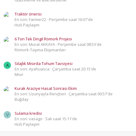
Gübreleme ve Bitki Besleme
Traktör önerisi
En son: Farmer22
Perşembe saat 16:07'de
Hızlı Paylaşım
6 Ton Tek Dingil Römork Projesi
En son: Murat AKKAYA
Perşembe saat 08:53'de
Römork-Taşıma Ekipmanları
Silajlık Mısırda Tohum Tavsiyesi
A
En son: Ayahuasca
Çarşamba saat 20:15'de
Mısır
Kurak Araziye Hasat Sonrası Ekim
En son: Uzunyayla Rençberi
Çarşamba saat 00:57'de
Buğday
Sulama kredisi
V
En son: vasago
Salı saat 15:11'de
Hızlı Paylaşım