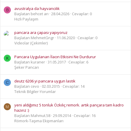
avustralya da hayvancılık
B
Başlatan behcet arı
28.04.2026
Cevaplar: 0
Hızlı Paylaşım
pancara ara çapası yapıyoruz
Başlatan MehmetGngr
11.06.2020
Cevaplar: 0
Videolar (Çekimler)
Pancara Uygulanan İlacın Etkisini Ne Durdurur
K
Başlatan kuraner
31.05.2017
Cevaplar: 6
Şeker Pancarı
deutz 6206 yi pancara uygun lastik
C
Başlatan cevo
02.03.2015
Cevaplar: 14
Teknik Bilgiler-Yorumlar
yeni aldığımız 5 tonluk Özkılıç remork. artık pançara tam kadro
M
hazırız :)
Başlatan Mahmut.58
29.09.2014
Cevaplar: 16
Römork-Taşıma Ekipmanları