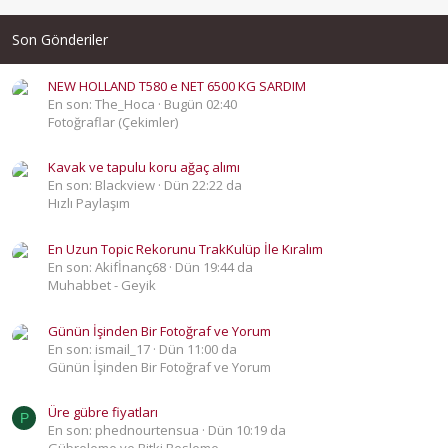
Son Gönderiler
NEW HOLLAND T580 e NET 6500 KG SARDIM
En son: The_Hoca
Bugün 02:40
Fotoğraflar (Çekimler)
Kavak ve tapulu koru ağaç alımı
En son: Blackview
Dün 22:22 da
Hızlı Paylaşım
En Uzun Topic Rekorunu TrakKulüp İle Kıralım
En son: Akifİnanç68
Dün 19:44 da
Muhabbet - Geyik
Günün İşinden Bir Fotoğraf ve Yorum
En son: ismail_17
Dün 11:00 da
Günün İşinden Bir Fotoğraf ve Yorum
Üre gübre fiyatları
P
En son: phednourtensua
Dün 10:19 da