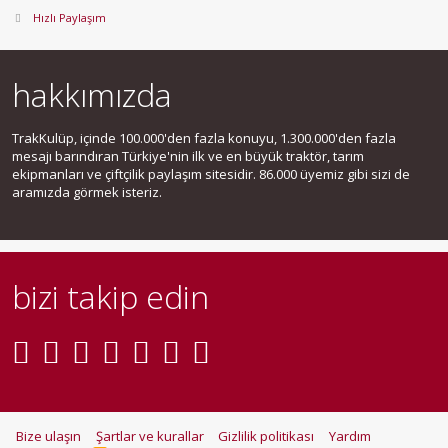
Hızlı Paylaşım
hakkımızda
TrakKulüp, içinde 100.000'den fazla konuyu, 1.300.000'den fazla
mesajı barındıran Türkiye'nin ilk ve en büyük traktör, tarım
ekipmanları ve çiftçilik paylaşım sitesidir. 86.000 üyemiz gibi sizi de
aramızda görmek isteriz.
bizi takip edin
Bize ulaşın
Şartlar ve kurallar
Gizlilik politikası
Yardım