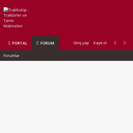
Giriş yap
Kayıt ol
PORTAL
FORUM
Forumlar