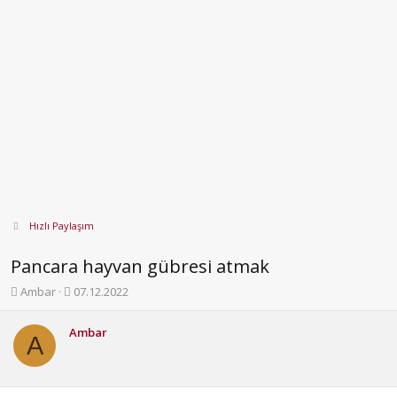
Hızlı Paylaşım
Pancara hayvan gübresi atmak
K
B
Ambar
07.12.2022
o
a
n
ş
Ambar
b
l
A
u
a
y
n
u
g