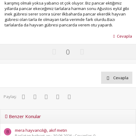
karışmış olmalı yoksa yabancı ot çok oluyor. Biz pancar ektiğimiz
yıllarda pancar ekeceğimiz tarlalara harman sonu Ağustos eylül gibi
inek gübresi serer sonra sürer ilkbaharda pancar ekerdik hayvan
gübresi olan tarla ile olmayan tarla verimde fark olurdu.Bazı
tarlalarda da hayvan gübresi pancarda verem otu yapardı.
Cevapla
U
D
0
p
o
v
w
o
n
Cevapla
t
v
e
o
t
Facebook
Twitter
Pinterest
WhatsApp
E-posta
Paylaş:
e
Benzer Konular
mera hayvancılığı, akif metin
B
Başlatan behcet arı
30.06.2026
Cevaplar: 0