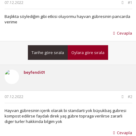
b
ı
07.12.2022
#1
a
ç
ş
t
Başlıkta söylediğim gibi etkisi oluyormu hayvan gübresinin pancarda
l
a
verime
a
r
t
i
Cevapla
a
h
n
i
Tarihe göre sırala
Oylara göre sırala
beyfendi01
07.12.2022
#2
Hayvan gübresinin içerik olarak bi standarti yok büyukbaş gubresi
kompost edilirse faydalı direk yaş gübre topraga verilirse zararli
diger turler hakkinda bilgim yok
Cevapla