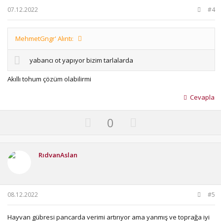
t
07.12.2022
#4
e
MehmetGngr' Alıntı:
yabancı ot yapıyor bizim tarlalarda
Akıllı tohum çözüm olabilirmi
Cevapla
U
D
0
p
o
v
w
o
n
RıdvanAslan
t
v
e
o
t
08.12.2022
#5
e
Hayvan gübresi pancarda verimi artırıyor ama yanmış ve toprağa iyi