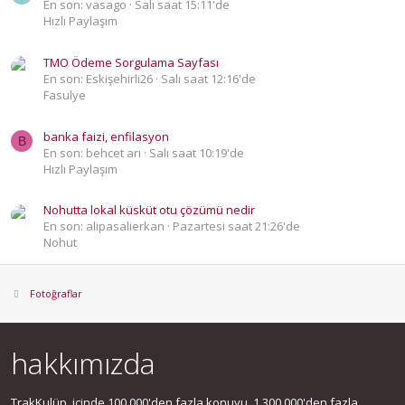
En son: vasago
Salı saat 15:11'de
Hızlı Paylaşım
TMO Ödeme Sorgulama Sayfası
En son: Eskişehirli26
Salı saat 12:16'de
Fasulye
banka faizi, enfilasyon
B
En son: behcet arı
Salı saat 10:19'de
Hızlı Paylaşım
Nohutta lokal küsküt otu çözümü nedir
En son: alipasalierkan
Pazartesi saat 21:26'de
Nohut
Fotoğraflar
hakkımızda
TrakKulüp, içinde 100.000'den fazla konuyu, 1.300.000'den fazla