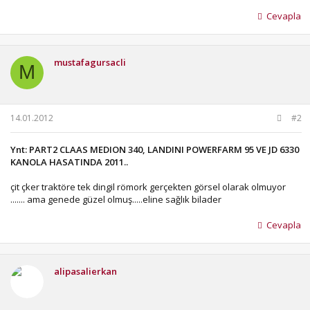
Cevapla
mustafagursacli
M
14.01.2012
#2
Ynt: PART2 CLAAS MEDION 340, LANDINI POWERFARM 95 VE JD 6330
KANOLA HASATINDA 2011..
çit çker traktöre tek dingil römork gerçekten görsel olarak olmuyor
....... ama genede güzel olmuş.....eline sağlık bilader
Cevapla
alipasalierkan