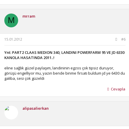
mrram
M
15.01.2012
#6
Ynt: PART2 CLAAS MEDION 340, LANDINI POWERFARM 95 VE JD 6330
KANOLA HASATINDA 2011..!
eline sağlık güzel paylaşım, landininin egzos çok tipsiz duruyor,
görüşü engelliyor mu, yazın bende binme fırsatı buldum jd ye 6430 du
galiba, sesi çok güzeldi
Cevapla
alipasalierkan