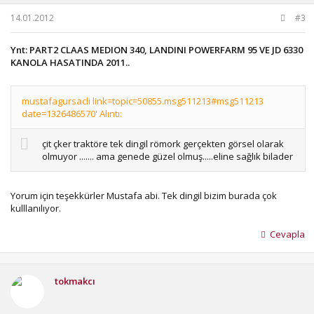
14.01.2012
#3
Ynt: PART2 CLAAS MEDION 340, LANDINI POWERFARM 95 VE JD 6330
KANOLA HASATINDA 2011..
mustafagursacli link=topic=50855.msg511213#msg511213
date=1326486570' Alıntı:
çit çker traktöre tek dingil römork gerçekten görsel olarak
olmuyor ....... ama genede güzel olmuş.....eline sağlık bilader
Yorum için teşekkürler Mustafa abi. Tek dingil bizim burada çok
kulllanılıyor.
Cevapla
tokmakcı