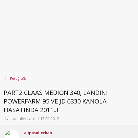
Fotoğraflar
PART2 CLAAS MEDION 340, LANDINI
POWERFARM 95 VE JD 6330 KANOLA
HASATINDA 2011..!
K
B
alipasalierkan
13.01.2012
o
a
n
ş
alipasalierkan
b
l