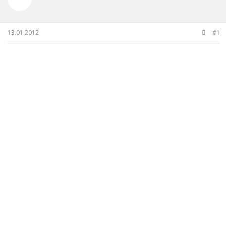
u
a
y
n
u
g
b
ı
13.01.2012
#1
a
ç
ş
t
l
a
a
r
t
i
a
h
n
i