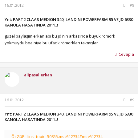
16.01.2012
#8
Ynt: PART2 CLAAS MEDION 340, LANDINI POWERFARM 95 VE JD 6330
KANOLA HASATINDA 2011..!
güzel paylaşım erkan abi bu jd nin arkasında büyük römork
yokmuydu bea niye bu ufacık römorkları takmışlar
Cevapla
alipasalierkan
16.01.2012
#9
Ynt: PART2 CLAAS MEDION 340, LANDINI POWERFARM 95 VE JD 6330
KANOLA HASATINDA 2011..!
_ÖzGüR_ link=topic=50855.msg512734#msg512734