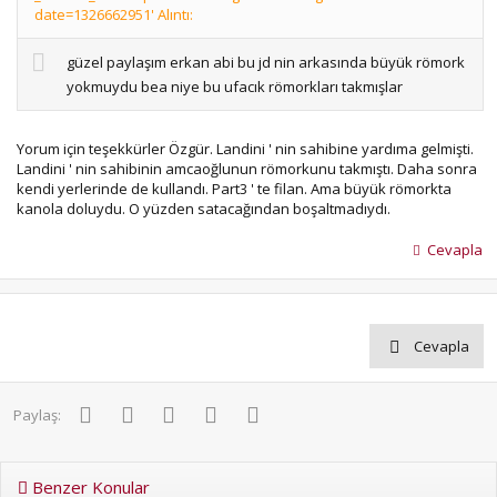
date=1326662951' Alıntı:
güzel paylaşım erkan abi bu jd nin arkasında büyük römork
yokmuydu bea niye bu ufacık römorkları takmışlar
Yorum için teşekkürler Özgür. Landini ' nin sahibine yardıma gelmişti.
Landini ' nin sahibinin amcaoğlunun römorkunu takmıştı. Daha sonra
kendi yerlerinde de kullandı. Part3 ' te filan. Ama büyük römorkta
kanola doluydu. O yüzden satacağından boşaltmadıydı.
Cevapla
Cevapla
Facebook
Twitter
Pinterest
WhatsApp
E-posta
Paylaş:
Benzer Konular