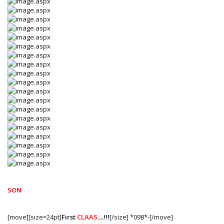
SON
[move][size=24pt]
First
CLAAS
....!!!
[/size] *098*-[/move]