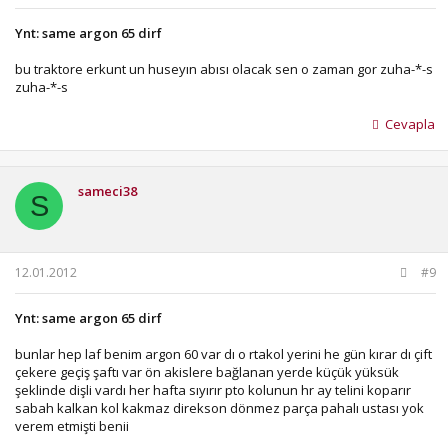
Ynt: same argon 65 dirf
bu traktore erkunt un huseyın abısı olacak sen o zaman gor zuha-*-s
zuha-*-s
Cevapla
sameci38
S
12.01.2012
#9
Ynt: same argon 65 dirf
bunlar hep laf benim argon 60 var dı o rtakol yerini he gün kırar dı çift
çekere geçiş şaftı var ön akislere bağlanan yerde küçük yüksük
şeklinde dişli vardı her hafta sıyırır pto kolunun hr ay telini koparır
sabah kalkan kol kakmaz direkson dönmez parça pahalı ustası yok
verem etmişti benii