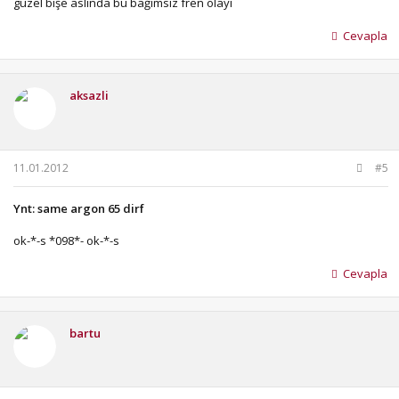
güzel bişe aslında bu bağımsız fren olayı
Cevapla
aksazli
11.01.2012
#5
Ynt: same argon 65 dirf
ok-*-s *098*- ok-*-s
Cevapla
bartu