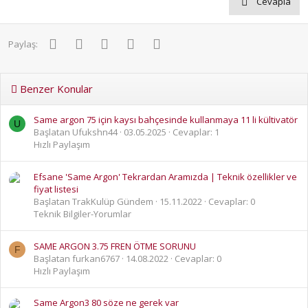
Cevapla
Facebook
Twitter
Pinterest
WhatsApp
E-posta
Paylaş:
Benzer Konular
Same argon 75 için kaysı bahçesinde kullanmaya 11 li kültivatör
U
Başlatan Ufukshn44
03.05.2025
Cevaplar: 1
Hızlı Paylaşım
Efsane 'Same Argon' Tekrardan Aramızda | Teknik özellikler ve
fiyat listesi
Başlatan TrakKulüp Gündem
15.11.2022
Cevaplar: 0
Teknik Bilgiler-Yorumlar
SAME ARGON 3.75 FREN ÖTME SORUNU
F
Başlatan furkan6767
14.08.2022
Cevaplar: 0
Hızlı Paylaşım
Same Argon3 80 söze ne gerek var