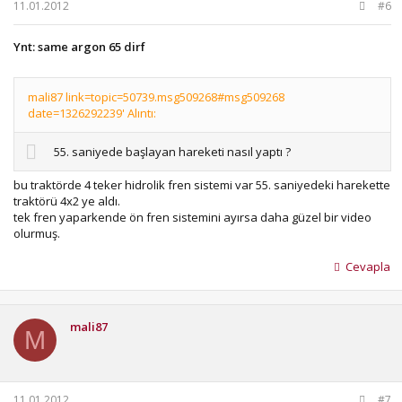
11.01.2012
#6
Ynt: same argon 65 dirf
mali87 link=topic=50739.msg509268#msg509268
date=1326292239' Alıntı:
55. saniyede başlayan hareketi nasıl yaptı ?
bu traktörde 4 teker hidrolik fren sistemi var 55. saniyedeki harekette
traktörü 4x2 ye aldı.
tek fren yaparkende ön fren sistemini ayırsa daha güzel bir video
olurmuş.
Cevapla
mali87
M
11.01.2012
#7