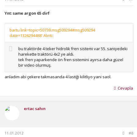
Ynt: same argon 65 dirf
bartu link=topic=50739.msg509294#msg509294
date=1326294488' Alıntı:
bu traktörde 4 teker hidrolik fren sistemi var 55. saniyedeki
harekette traktörü 4x2 ye aldı.
tek fren yaparkende ön fren sistemini ayırsa daha güzel
bir video olurmuş.
anladım abi çekere takmasanda 4 lastiği kilitliyo yani saol.
Cevapla
ertac sahın
11.01.2012
#8