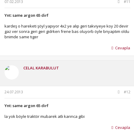
07.02.2013
#11
Ynt: same argon 65 dirf
kardeş o hareketi şöyl yapıyor 4x2 ye alıp geri takviyeye koy 20 devir
gaz ver sonra geri geri gidrken frene bas oluyorb öyle bnyaptım oldu
bnimde same tıger
Cevapla
CELAL KARABULUT
24.07.2013
#12
Ynt: same argon 65 dirf
la yok böyle traktör mubarek atlı karınca gibi
Cevapla