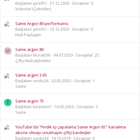
Başlatan şerefli1
21.12.2020
Cevaplar: 0
Videolar (Çekimler)
Same Argon 80 performansı
Başlatan şerefli1
13.12.2020
Cevaplar: 0
Hızlı Paylaşım
Same argon 80
M
Başlatan Murat55k
04.07.2020
Cevaplar: 25
Çiftçi Muhabbetleri
Same argon 3 65
Başlatan sordu34
23.05.2020
Cevaplar: 1
Same
Same argon 75
T
Başlatan turanberc
14.02.2020
Cevaplar: 2
Same
YouTube'da "Fındık içi çapalama Same Argon 65" kanalıma
abone olmayı unutmayın çiftçi kardeşler
Başlatan sordu34
14.10.2019
Cevaplar: 0