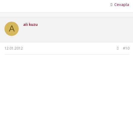
Cevapla
ali kuzu
A
12.01.2012
#10