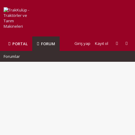
Giriş yap
Kayıt ol
PORTAL
FORUM
Forumlar