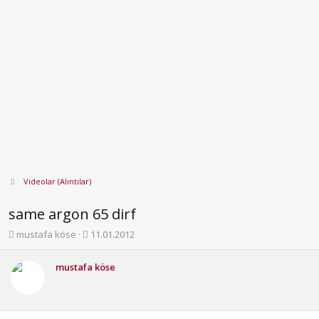
Videolar (Alıntılar)
same argon 65 dirf
K
B
mustafa köse
11.01.2012
o
a
n
ş
mustafa köse
b
l
u
a
y
n
u
g