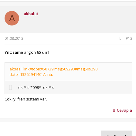
akbulut
A
01.08.2013
#13
Ynt: same argon 65 dirf
aksazli link=topic=50739.msg509290#msg509290
date=1326294140' Alıntı:
ok-*-s *098*- ok-*-s
Çok iyi fren sistemi var.
Cevapla