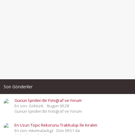
Son Gönderiler
Günün İşinden Bir Fotoğraf ve Yorum
En son: Göktürk.
Bugün 00:28
Günün İşinden Bir Fotoğraf ve Yorum
En Uzun Topic Rekorunu TrakKulüp İle Kıralım
En son: mkemalackgz
Dün 09:51 da