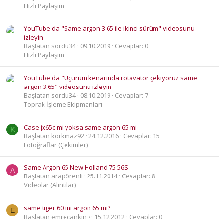
Hızlı Paylaşım
YouTube'da "Same argon 3 65 ile ikinci sürüm" videosunu
izleyin
Başlatan sordu34
09.10.2019
Cevaplar: 0
Hızlı Paylaşım
YouTube'da "Uçurum kenarında rotavator çekiyoruz same
argon 3.65" videosunu izleyin
Başlatan sordu34
08.10.2019
Cevaplar: 7
Toprak İşleme Ekipmanları
Case jx65c mi yoksa same argon 65 mi
K
Başlatan korkmaz92
24.12.2016
Cevaplar: 15
Fotoğraflar (Çekimler)
Same Argon 65 New Holland 75 56S
A
Başlatan arapörenli
25.11.2014
Cevaplar: 8
Videolar (Alıntılar)
same tiger 60 mı argon 65 mi?
E
Başlatan emrecanking
15.12.2012
Cevaplar: 0