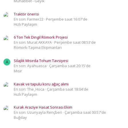
Muhabbet - Geyik
Traktör önerisi
En son: Farmer22
Perşembe saat 16:07'de
Hızlı Paylaşım
6 Ton Tek Dingil Römork Projesi
En son: Murat AKKAYA
Perşembe saat 08:53'de
Römork-Taşıma Ekipmanları
Silajlık Mısırda Tohum Tavsiyesi
A
En son: Ayahuasca
Çarşamba saat 20:15'de
Mısır
Kavak ve tapulu koru ağaç alımı
En son: The_Hoca
Çarşamba saat 18:04'de
Hızlı Paylaşım
Kurak Araziye Hasat Sonrası Ekim
En son: Uzunyayla Rençberi
Çarşamba saat 00:57'de
Buğday