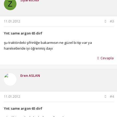
ziyaretci69
Z
11.01.2012
#3
Ynt: same argon 65 dirf
şu traktördeki şifrinliğe bakarmısın ne güzel bi tip var ya
hareketleride iyi öğrenmiş dayı
Cevapla
Eren ASLAN
11.01.2012
#4
Ynt: same argon 65 dirf