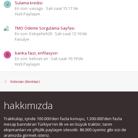
Sulama kredisi
V
En son: vasago
Salı saat 15:11'de
Hızlı Paylaşım
TMO Ödeme Sorgulama Sayfası
En son: Eskişehirli26
Salı saat 12:16'de
Fasulye
banka faizi, enfilasyon
B
En son: behcet arı
Salı saat 10:19'de
Hızlı Paylaşım
Videolar (Alıntılar)
hakkımızda
TrakKulüp, içinde 100.000'den fazla konuyu, 1.300.000'den fazla
mesajı barındıran Türkiye'nin ilk ve en büyük traktör, tarım
ekipmanları ve çiftçilik paylaşım sitesidir. 86.000 üyemiz gibi sizi de
aramızda görmek isteriz.