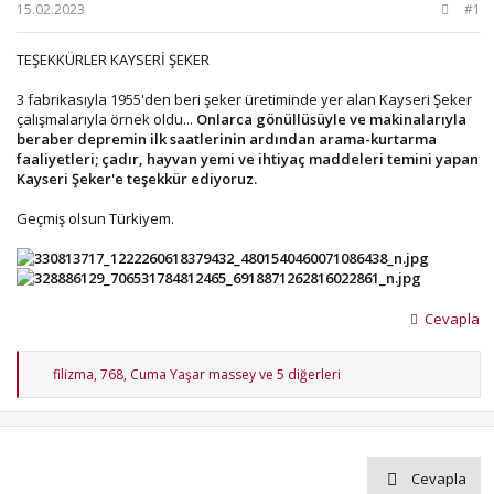
b
ı
15.02.2023
#1
a
ç
ş
t
TEŞEKKÜRLER KAYSERİ ŞEKER
l
a
a
r
3 fabrikasıyla 1955'den beri şeker üretiminde yer alan Kayseri Şeker
t
i
çalışmalarıyla örnek oldu...
Onlarca gönüllüsüyle ve makinalarıyla
a
h
beraber depremin ilk saatlerinin ardından arama-kurtarma
n
i
faaliyetleri; çadır, hayvan yemi ve ihtiyaç maddeleri temini yapan
Kayseri Şeker'e teşekkür ediyoruz.
Geçmiş olsun Türkiyem.
Cevapla
T
filizma
,
768
,
Cuma Yaşar massey
ve 5 diğerleri
e
p
k
i
l
e
Cevapla