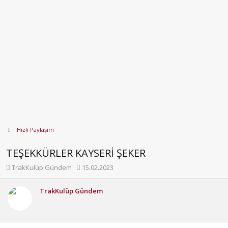
Hızlı Paylaşım
TEŞEKKÜRLER KAYSERİ ŞEKER
K
B
TrakKulüp Gündem
15.02.2023
o
a
n
ş
TrakKulüp Gündem
b
l
u
a
y
n
u
g