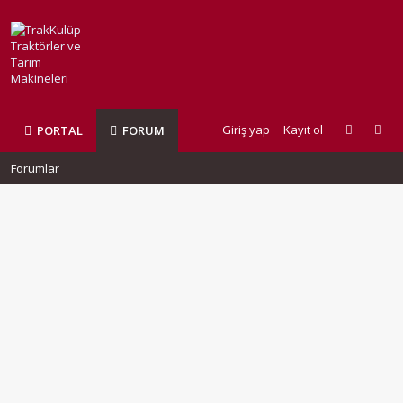
Giriş yap
Kayıt ol
PORTAL
FORUM
Forumlar