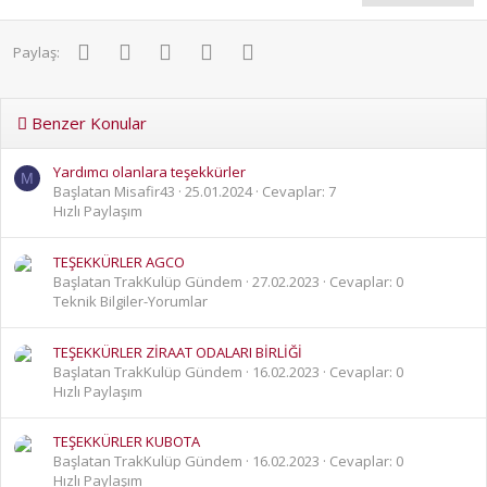
r
:
Facebook
Twitter
Pinterest
WhatsApp
E-posta
Paylaş:
Benzer Konular
Yardımcı olanlara teşekkürler
M
Başlatan Misafir43
25.01.2024
Cevaplar: 7
Hızlı Paylaşım
TEŞEKKÜRLER AGCO
Başlatan TrakKulüp Gündem
27.02.2023
Cevaplar: 0
Teknik Bilgiler-Yorumlar
TEŞEKKÜRLER ZİRAAT ODALARI BİRLİĞİ
Başlatan TrakKulüp Gündem
16.02.2023
Cevaplar: 0
Hızlı Paylaşım
TEŞEKKÜRLER KUBOTA
Başlatan TrakKulüp Gündem
16.02.2023
Cevaplar: 0
Hızlı Paylaşım