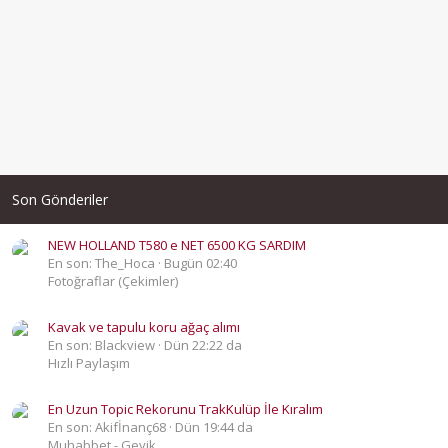
Son Gönderiler
NEW HOLLAND T580 e NET 6500 KG SARDIM
En son: The_Hoca
Bugün 02:40
Fotoğraflar (Çekimler)
Kavak ve tapulu koru ağaç alımı
En son: Blackview
Dün 22:22 da
Hızlı Paylaşım
En Uzun Topic Rekorunu TrakKulüp İle Kıralım
En son: Akifİnanç68
Dün 19:44 da
Muhabbet - Geyik