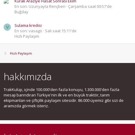
Kurak Araziye Hasat Sonrası Ekim
En son: Uzunyayla Rençberi
Çarşamba saat 00:57'de
Buğday
Sulama kredisi
V
En son: vasago
Salı saat 15:11'de
Hızlı Paylaşım
Hızlı Paylaşım
hakkımızda
TrakKulüp, içinde 100.000'den fazla konuyu, 1.300.000'den fazla
mesajı barındıran Türkiye'nin ilk ve en büyük traktör, tarım
ekipmanları ve çiftçilik paylaşım sitesidir. 86.000 üyemiz gibi sizi de
aramızda görmek isteriz.