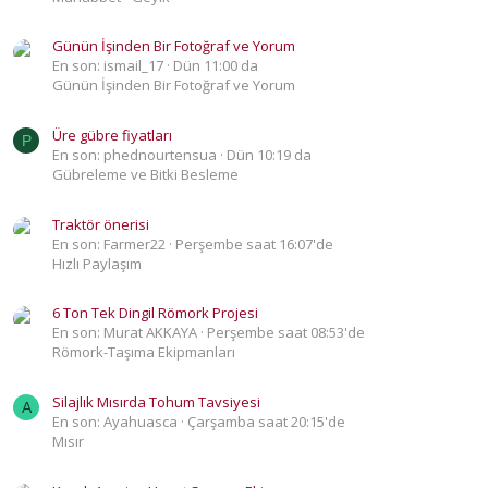
Günün İşinden Bir Fotoğraf ve Yorum
En son: ismail_17
Dün 11:00 da
Günün İşinden Bir Fotoğraf ve Yorum
Üre gübre fiyatları
P
En son: phednourtensua
Dün 10:19 da
Gübreleme ve Bitki Besleme
Traktör önerisi
En son: Farmer22
Perşembe saat 16:07'de
Hızlı Paylaşım
6 Ton Tek Dingil Römork Projesi
En son: Murat AKKAYA
Perşembe saat 08:53'de
Römork-Taşıma Ekipmanları
Silajlık Mısırda Tohum Tavsiyesi
A
En son: Ayahuasca
Çarşamba saat 20:15'de
Mısır